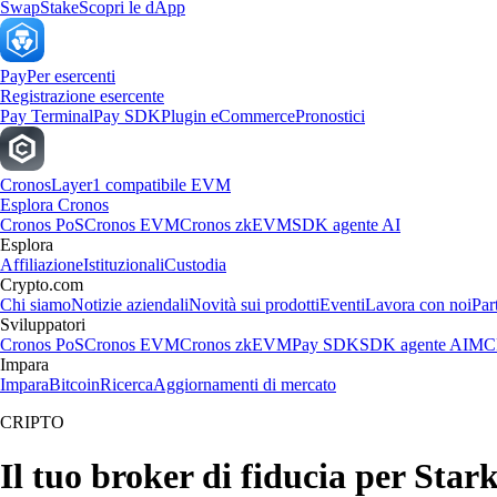
Swap
Stake
Scopri le dApp
Pay
Per esercenti
Registrazione esercente
Pay Terminal
Pay SDK
Plugin eCommerce
Pronostici
Cronos
Layer1 compatibile EVM
Esplora Cronos
Cronos PoS
Cronos EVM
Cronos zkEVM
SDK agente AI
Esplora
Affiliazione
Istituzionali
Custodia
Crypto.com
Chi siamo
Notizie aziendali
Novità sui prodotti
Eventi
Lavora con noi
Par
Sviluppatori
Cronos PoS
Cronos EVM
Cronos zkEVM
Pay SDK
SDK agente AI
MCP
Impara
Impara
Bitcoin
Ricerca
Aggiornamenti di mercato
CRIPTO
Il tuo broker di fiducia per Star