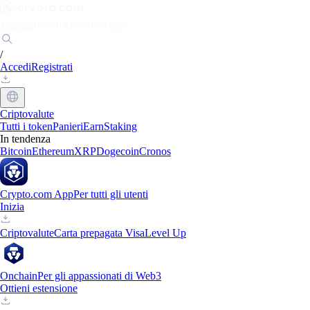
Mercati
Privati
Aziende
Scopri
/
Accedi
Registrati
Criptovalute
Tutti i token
Panieri
Earn
Staking
In tendenza
Bitcoin
Ethereum
XRP
Dogecoin
Cronos
Crypto.com App
Per tutti gli utenti
Inizia
Criptovalute
Carta prepagata Visa
Level Up
Onchain
Per gli appassionati di Web3
Ottieni estensione