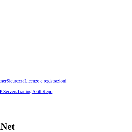
tner
Sicurezza
Licenze e registrazioni
 Servers
Trading Skill Repo
kNet