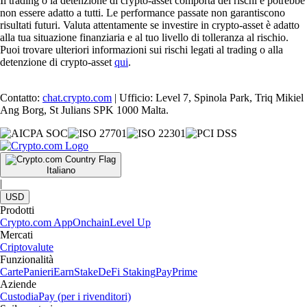
Il trading o la detenzione di crypto-asset comporta dei rischi e potrebbe
non essere adatto a tutti. Le performance passate non garantiscono
risultati futuri. Valuta attentamente se investire in crypto-asset è adatto
alla tua situazione finanziaria e al tuo livello di tolleranza al rischio.
Puoi trovare ulteriori informazioni sui rischi legati al trading o alla
detenzione di crypto-asset
qui
.
Contatto:
chat.crypto.com
| Ufficio: Level 7, Spinola Park, Triq Mikiel
Ang Borg, St Julians SPK 1000 Malta.
Italiano
|
USD
Prodotti
Crypto.com App
Onchain
Level Up
Mercati
Criptovalute
Funzionalità
Carte
Panieri
Earn
Stake
DeFi Staking
Pay
Prime
Aziende
Custodia
Pay (per i rivenditori)