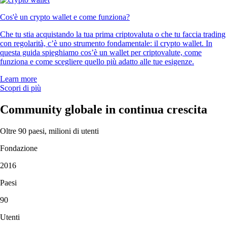
Cos'è un crypto wallet e come funziona?
Che tu stia acquistando la tua prima criptovaluta o che tu faccia trading
con regolarità, c’è uno strumento fondamentale: il crypto wallet. In
questa guida spieghiamo cos’è un wallet per criptovalute, come
funziona e come scegliere quello più adatto alle tue esigenze.
Learn more
Scopri di più
Community globale in continua crescita
Oltre 90 paesi, milioni di utenti
Fondazione
2016
Paesi
90
Utenti