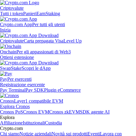
Criptovalute
Tutti i token
Panieri
Earn
Staking
Crypto.com App
Per tutti gli utenti
Inizia
Criptovalute
Carta prepagata Visa
Level Up
Onchain
Per gli appassionati di Web3
Ottieni estensione
Swap
Stake
Scopri le dApp
Pay
Per esercenti
Registrazione esercente
Pay Terminal
Pay SDK
Plugin eCommerce
Cronos
Layer1 compatibile EVM
Esplora Cronos
Cronos PoS
Cronos EVM
Cronos zkEVM
SDK agente AI
Esplora
Affiliazione
Istituzionali
Custodia
Crypto.com
Chi siamo
Notizie aziendali
Novità sui prodotti
Eventi
Lavora con