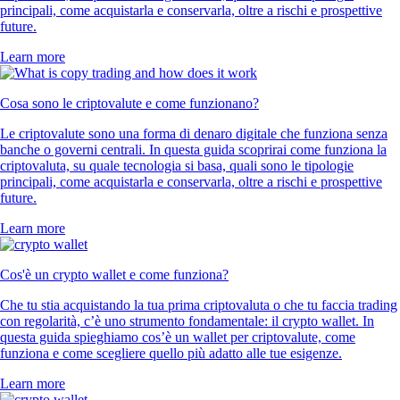
principali, come acquistarla e conservarla, oltre a rischi e prospettive
future.
Learn more
Cosa sono le criptovalute e come funzionano?
Le criptovalute sono una forma di denaro digitale che funziona senza
banche o governi centrali. In questa guida scoprirai come funziona la
criptovaluta, su quale tecnologia si basa, quali sono le tipologie
principali, come acquistarla e conservarla, oltre a rischi e prospettive
future.
Learn more
Cos'è un crypto wallet e come funziona?
Che tu stia acquistando la tua prima criptovaluta o che tu faccia trading
con regolarità, c’è uno strumento fondamentale: il crypto wallet. In
questa guida spieghiamo cos’è un wallet per criptovalute, come
funziona e come scegliere quello più adatto alle tue esigenze.
Learn more