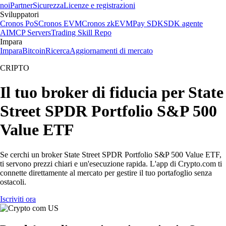
noi
Partner
Sicurezza
Licenze e registrazioni
Sviluppatori
Cronos PoS
Cronos EVM
Cronos zkEVM
Pay SDK
SDK agente
AI
MCP Servers
Trading Skill Repo
Impara
Impara
Bitcoin
Ricerca
Aggiornamenti di mercato
CRIPTO
Il tuo broker di fiducia per State
Street SPDR Portfolio S&P 500
Value ETF
Se cerchi un broker State Street SPDR Portfolio S&P 500 Value ETF,
ti servono prezzi chiari e un'esecuzione rapida. L'app di Crypto.com ti
connette direttamente al mercato per gestire il tuo portafoglio senza
ostacoli.
Iscriviti ora