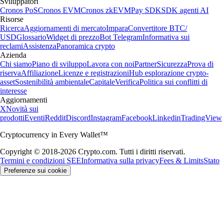
Sviluppatori
Cronos PoS
Cronos EVM
Cronos zkEVM
Pay SDK
SDK agenti AI
Risorse
Ricerca
Aggiornamenti di mercato
Impara
Convertitore BTC/
USD
Glossario
Widget di prezzo
Bot Telegram
Informativa sui
reclami
Assistenza
Panoramica crypto
Azienda
Chi siamo
Piano di sviluppo
Lavora con noi
Partner
Sicurezza
Prova di
riserva
Affiliazione
Licenze e registrazioni
Hub esplorazione crypto-
asset
Sostenibilità ambientale
Capitale
Verifica
Politica sui conflitti di
interesse
Aggiornamenti
X
Novità sui
prodotti
Eventi
Reddit
Discord
Instagram
Facebook
Linkedin
TradingView
Cryptocurrency in Every Wallet™
Copyright © 2018-2026 Crypto.com. Tutti i diritti riservati.
Termini e condizioni SEE
Informativa sulla privacy
Fees & Limits
Stato
Preferenze sui cookie