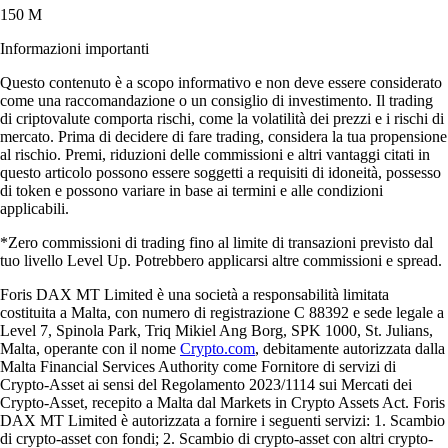
150 M
Informazioni importanti
Questo contenuto è a scopo informativo e non deve essere considerato
come una raccomandazione o un consiglio di investimento. Il trading
di criptovalute comporta rischi, come la volatilità dei prezzi e i rischi di
mercato. Prima di decidere di fare trading, considera la tua propensione
al rischio. Premi, riduzioni delle commissioni e altri vantaggi citati in
questo articolo possono essere soggetti a requisiti di idoneità, possesso
di token e possono variare in base ai termini e alle condizioni
applicabili.
*Zero commissioni di trading fino al limite di transazioni previsto dal
tuo livello Level Up. Potrebbero applicarsi altre commissioni e spread.
Foris DAX MT Limited è una società a responsabilità limitata
costituita a Malta, con numero di registrazione C 88392 e sede legale a
Level 7, Spinola Park, Triq Mikiel Ang Borg, SPK 1000, St. Julians,
Malta, operante con il nome
Crypto.com
, debitamente autorizzata dalla
Malta Financial Services Authority come Fornitore di servizi di
Crypto-Asset ai sensi del Regolamento 2023/1114 sui Mercati dei
Crypto-Asset, recepito a Malta dal Markets in Crypto Assets Act. Foris
DAX MT Limited è autorizzata a fornire i seguenti servizi: 1. Scambio
di crypto-asset con fondi; 2. Scambio di crypto-asset con altri crypto-