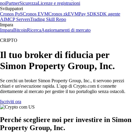
noi
Partner
Sicurezza
Licenze e registrazioni
Sviluppatori
Cronos PoS
Cronos EVM
Cronos zkEVM
Pay SDK
SDK agente
AI
MCP Servers
Trading Skill Repo
Impara
Impara
Bitcoin
Ricerca
Aggiornamenti di mercato
CRIPTO
Il tuo broker di fiducia per
Simon Property Group, Inc.
Se cerchi un broker Simon Property Group, Inc., ti servono prezzi
chiari e un'esecuzione rapida. L'app di Crypto.com ti connette
direttamente al mercato per gestire il tuo portafoglio senza ostacoli.
Iscriviti ora
Perché scegliere noi per investire in Simon
Property Group, Inc.