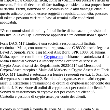
di criptovalute comporta rischi, come la volatilità dei prezzi e i rischi di
mercato. Prima di decidere di fare trading, considera la tua propensione
al rischio. Premi, riduzioni delle commissioni e altri vantaggi citati in
questo articolo possono essere soggetti a requisiti di idoneità, possesso
di token e possono variare in base ai termini e alle condizioni
applicabili.
*Zero commissioni di trading fino al limite di transazioni previsto dal
tuo livello Level Up. Potrebbero applicarsi altre commissioni e spread.
Foris DAX MT Limited è una società a responsabilità limitata
costituita a Malta, con numero di registrazione C 88392 e sede legale a
Level 7, Spinola Park, Triq Mikiel Ang Borg, SPK 1000, St. Julians,
Malta, operante con il nome
Crypto.com
, debitamente autorizzata dalla
Malta Financial Services Authority come Fornitore di servizi di
Crypto-Asset ai sensi del Regolamento 2023/1114 sui Mercati dei
Crypto-Asset, recepito a Malta dal Markets in Crypto Assets Act. Foris
DAX MT Limited è autorizzata a fornire i seguenti servizi: 1. Scambio
di crypto-asset con fondi; 2. Scambio di crypto-asset con altri crypto-
asset; 3. Ricezione e trasmissione di ordini di crypto-asset per conto dei
clienti; 4. Esecuzione di ordini di crypto-asset per conto dei clienti; 5.
Servizi di trasferimento di crypto-asset per conto dei clienti; 6.
Custodia e gestione di crypto-asset per conto dei clienti.
Il conto in contanti è fornito da Foris MT Limited. La carta Visa