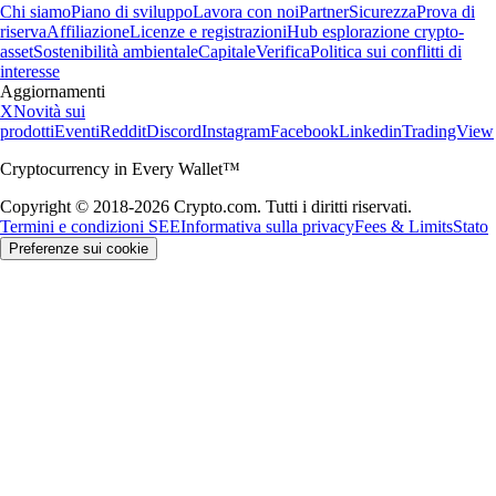
Chi siamo
Piano di sviluppo
Lavora con noi
Partner
Sicurezza
Prova di
riserva
Affiliazione
Licenze e registrazioni
Hub esplorazione crypto-
asset
Sostenibilità ambientale
Capitale
Verifica
Politica sui conflitti di
interesse
Aggiornamenti
X
Novità sui
prodotti
Eventi
Reddit
Discord
Instagram
Facebook
Linkedin
TradingView
Cryptocurrency in Every Wallet™
Copyright © 2018-2026 Crypto.com. Tutti i diritti riservati.
Termini e condizioni SEE
Informativa sulla privacy
Fees & Limits
Stato
Preferenze sui cookie