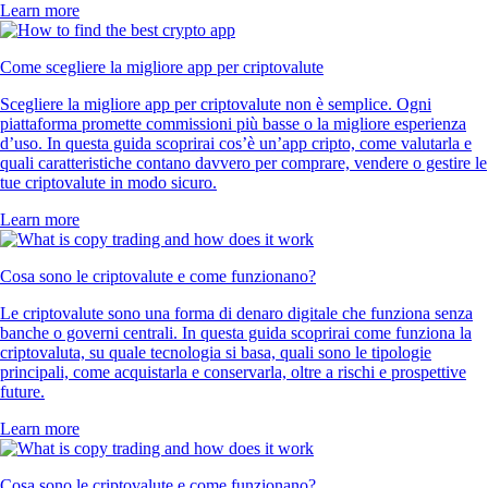
Learn more
Come scegliere la migliore app per criptovalute
Scegliere la migliore app per criptovalute non è semplice. Ogni
piattaforma promette commissioni più basse o la migliore esperienza
d’uso. In questa guida scoprirai cos’è un’app cripto, come valutarla e
quali caratteristiche contano davvero per comprare, vendere o gestire le
tue criptovalute in modo sicuro.
Learn more
Cosa sono le criptovalute e come funzionano?
Le criptovalute sono una forma di denaro digitale che funziona senza
banche o governi centrali. In questa guida scoprirai come funziona la
criptovaluta, su quale tecnologia si basa, quali sono le tipologie
principali, come acquistarla e conservarla, oltre a rischi e prospettive
future.
Learn more
Cosa sono le criptovalute e come funzionano?