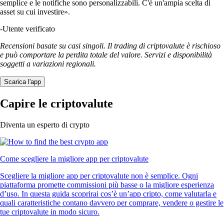
semplice e le notifiche sono personalizzabili. C'è un'ampia scelta di
asset su cui investire».
-
Utente verificato
Recensioni basate su casi singoli. Il trading di criptovalute è rischioso
e può comportare la perdita totale del valore. Servizi e disponibilità
soggetti a variazioni regionali.
Scarica l'app
Capire le criptovalute
Diventa un esperto di crypto
Come scegliere la migliore app per criptovalute
Scegliere la migliore app per criptovalute non è semplice. Ogni
piattaforma promette commissioni più basse o la migliore esperienza
d’uso. In questa guida scoprirai cos’è un’app cripto, come valutarla e
quali caratteristiche contano davvero per comprare, vendere o gestire le
tue criptovalute in modo sicuro.