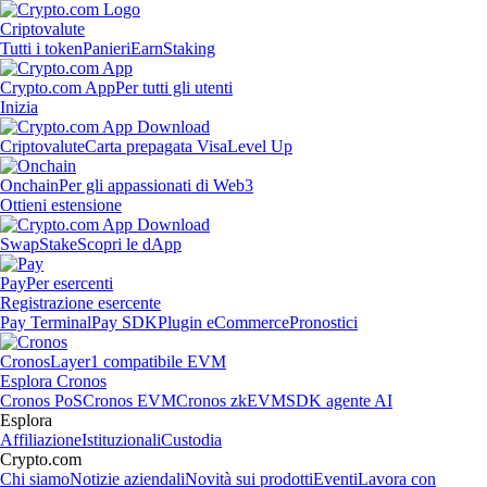
Criptovalute
Tutti i token
Panieri
Earn
Staking
Crypto.com App
Per tutti gli utenti
Inizia
Criptovalute
Carta prepagata Visa
Level Up
Onchain
Per gli appassionati di Web3
Ottieni estensione
Swap
Stake
Scopri le dApp
Pay
Per esercenti
Registrazione esercente
Pay Terminal
Pay SDK
Plugin eCommerce
Pronostici
Cronos
Layer1 compatibile EVM
Esplora Cronos
Cronos PoS
Cronos EVM
Cronos zkEVM
SDK agente AI
Esplora
Affiliazione
Istituzionali
Custodia
Crypto.com
Chi siamo
Notizie aziendali
Novità sui prodotti
Eventi
Lavora con