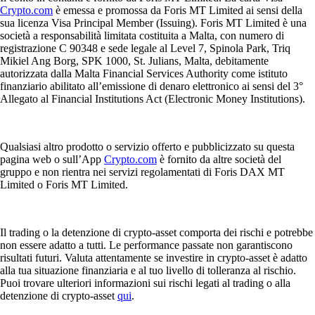
Crypto.com
è emessa e promossa da Foris MT Limited ai sensi della
sua licenza Visa Principal Member (Issuing). Foris MT Limited è una
società a responsabilità limitata costituita a Malta, con numero di
registrazione C 90348 e sede legale al Level 7, Spinola Park, Triq
Mikiel Ang Borg, SPK 1000, St. Julians, Malta, debitamente
autorizzata dalla Malta Financial Services Authority come istituto
finanziario abilitato all’emissione di denaro elettronico ai sensi del 3°
Allegato al Financial Institutions Act (Electronic Money Institutions).
Qualsiasi altro prodotto o servizio offerto e pubblicizzato su questa
pagina web o sull’App
Crypto.com
è fornito da altre società del
gruppo e non rientra nei servizi regolamentati di Foris DAX MT
Limited o Foris MT Limited.
Il trading o la detenzione di crypto-asset comporta dei rischi e potrebbe
non essere adatto a tutti. Le performance passate non garantiscono
risultati futuri. Valuta attentamente se investire in crypto-asset è adatto
alla tua situazione finanziaria e al tuo livello di tolleranza al rischio.
Puoi trovare ulteriori informazioni sui rischi legati al trading o alla
detenzione di crypto-asset
qui
.