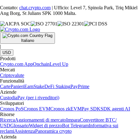
Contatto:
chat.crypto.com
| Ufficio: Level 7, Spinola Park, Triq Mikiel
Ang Borg, St Julians SPK 1000 Malta.
Italiano
|
USD
Prodotti
Crypto.com App
Onchain
Level Up
Mercati
Criptovalute
Funzionalità
Carte
Panieri
Earn
Stake
DeFi Staking
Pay
Prime
Aziende
Custodia
Pay (per i rivenditori)
Sviluppatori
Cronos PoS
Cronos EVM
Cronos zkEVM
Pay SDK
SDK agenti AI
Risorse
Ricerca
Aggiornamenti di mercato
Impara
Convertitore BTC/
USD
Glossario
Widget di prezzo
Bot Telegram
Informativa sui
reclami
Assistenza
Panoramica crypto
Azienda