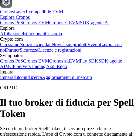
Cronos
Layer1 compatibile EVM
Esplora Cronos
Cronos PoS
Cronos EVM
Cronos zkEVM
SDK agente AI
Esplora
Affiliazione
Istituzionali
Custodia
Crypto.com
Chi siamo
Notizie aziendali
Novità sui prodotti
Eventi
Lavora con
noi
Partner
Sicurezza
Licenze e registrazioni
Sviluppatori
Cronos PoS
Cronos EVM
Cronos zkEVM
Pay SDK
SDK agente
AI
MCP Servers
Trading Skill Repo
Impara
Impara
Bitcoin
Ricerca
Aggiornamenti di mercato
CRIPTO
Il tuo broker di fiducia per Spell
Token
Se cerchi un broker Spell Token, ti servono prezzi chiari e
un'esecuzione rapida. L'app di Crypto.com ti connette direttamente al