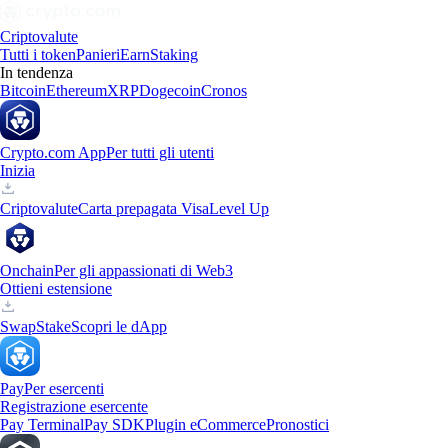
Criptovalute
Tutti i token
Panieri
Earn
Staking
In tendenza
Bitcoin
Ethereum
XRP
Dogecoin
Cronos
Crypto.com App
Per tutti gli utenti
Inizia
Criptovalute
Carta prepagata Visa
Level Up
Onchain
Per gli appassionati di Web3
Ottieni estensione
Swap
Stake
Scopri le dApp
Pay
Per esercenti
Registrazione esercente
Pay Terminal
Pay SDK
Plugin eCommerce
Pronostici