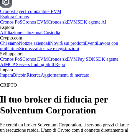
Cronos
Layer1 compatibile EVM
Esplora Cronos
Cronos PoS
Cronos EVM
Cronos zkEVM
SDK agente AI
Esplora
Affiliazione
Istituzionali
Custodia
Crypto.com
Chi siamo
Notizie aziendali
Novità sui prodotti
Eventi
Lavora con
noi
Partner
Sicurezza
Licenze e registrazioni
Sviluppatori
Cronos PoS
Cronos EVM
Cronos zkEVM
Pay SDK
SDK agente
AI
MCP Servers
Trading Skill Repo
Impara
Impara
Bitcoin
Ricerca
Aggiornamenti di mercato
CRIPTO
Il tuo broker di fiducia per
Solventum Corporation
Se cerchi un broker Solventum Corporation, ti servono prezzi chiari e
un'esecuzione rapida. L'app di Crypto.com ti connette direttamente al