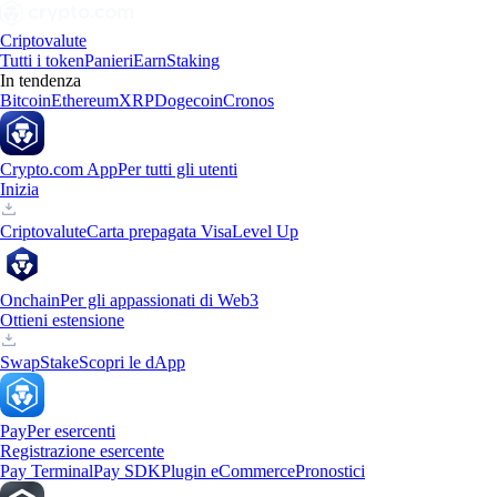
Criptovalute
Tutti i token
Panieri
Earn
Staking
In tendenza
Bitcoin
Ethereum
XRP
Dogecoin
Cronos
Crypto.com App
Per tutti gli utenti
Inizia
Criptovalute
Carta prepagata Visa
Level Up
Onchain
Per gli appassionati di Web3
Ottieni estensione
Swap
Stake
Scopri le dApp
Pay
Per esercenti
Registrazione esercente
Pay Terminal
Pay SDK
Plugin eCommerce
Pronostici