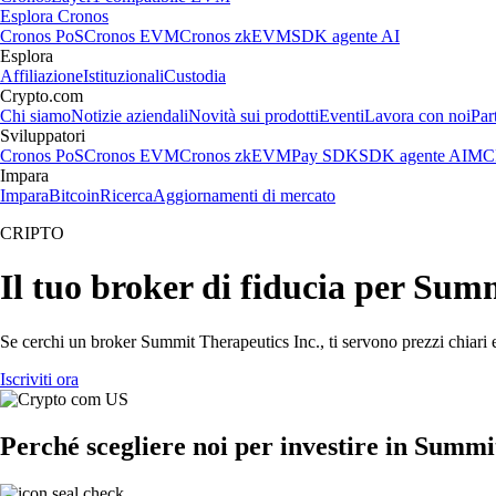
Esplora Cronos
Cronos PoS
Cronos EVM
Cronos zkEVM
SDK agente AI
Esplora
Affiliazione
Istituzionali
Custodia
Crypto.com
Chi siamo
Notizie aziendali
Novità sui prodotti
Eventi
Lavora con noi
Par
Sviluppatori
Cronos PoS
Cronos EVM
Cronos zkEVM
Pay SDK
SDK agente AI
MCP
Impara
Impara
Bitcoin
Ricerca
Aggiornamenti di mercato
CRIPTO
Il tuo broker di fiducia per Sum
Se cerchi un broker Summit Therapeutics Inc., ti servono prezzi chiari e
Iscriviti ora
Perché scegliere noi per investire in Summi