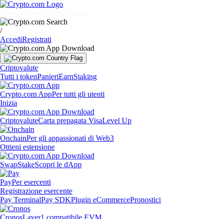
Mercati
Privati
Aziende
Scopri
/
Accedi
Registrati
Criptovalute
Tutti i token
Panieri
Earn
Staking
Crypto.com App
Per tutti gli utenti
Inizia
Criptovalute
Carta prepagata Visa
Level Up
Onchain
Per gli appassionati di Web3
Ottieni estensione
Swap
Stake
Scopri le dApp
Pay
Per esercenti
Registrazione esercente
Pay Terminal
Pay SDK
Plugin eCommerce
Pronostici
Cronos
Layer1 compatibile EVM