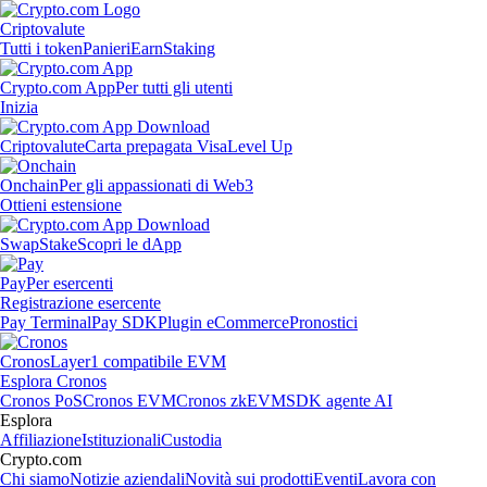
Criptovalute
Tutti i token
Panieri
Earn
Staking
Crypto.com App
Per tutti gli utenti
Inizia
Criptovalute
Carta prepagata Visa
Level Up
Onchain
Per gli appassionati di Web3
Ottieni estensione
Swap
Stake
Scopri le dApp
Pay
Per esercenti
Registrazione esercente
Pay Terminal
Pay SDK
Plugin eCommerce
Pronostici
Cronos
Layer1 compatibile EVM
Esplora Cronos
Cronos PoS
Cronos EVM
Cronos zkEVM
SDK agente AI
Esplora
Affiliazione
Istituzionali
Custodia
Crypto.com
Chi siamo
Notizie aziendali
Novità sui prodotti
Eventi
Lavora con