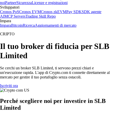
noi
Partner
Sicurezza
Licenze e registrazioni
Sviluppatori
Cronos PoS
Cronos EVM
Cronos zkEVM
Pay SDK
SDK agente
AI
MCP Servers
Trading Skill Repo
Impara
Impara
Bitcoin
Ricerca
Aggiornamenti di mercato
CRIPTO
Il tuo broker di fiducia per SLB
Limited
Se cerchi un broker SLB Limited, ti servono prezzi chiari e
un'esecuzione rapida. L'app di Crypto.com ti connette direttamente al
mercato per gestire il tuo portafoglio senza ostacoli.
Iscriviti ora
Perché scegliere noi per investire in SLB
Limited