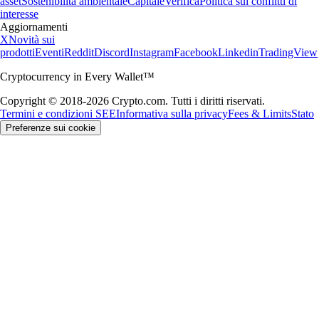
asset
Sostenibilità ambientale
Capitale
Verifica
Politica sui conflitti di
interesse
Aggiornamenti
X
Novità sui
prodotti
Eventi
Reddit
Discord
Instagram
Facebook
Linkedin
TradingView
Cryptocurrency in Every Wallet™
Copyright © 2018-2026 Crypto.com. Tutti i diritti riservati.
Termini e condizioni SEE
Informativa sulla privacy
Fees & Limits
Stato
Preferenze sui cookie