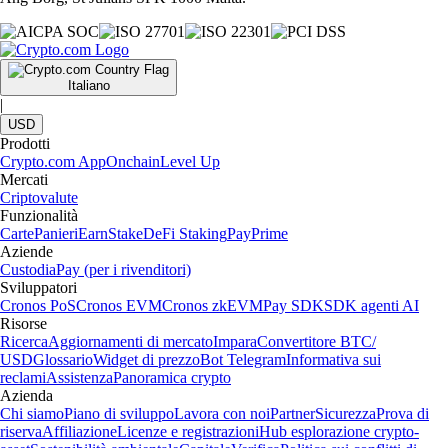
Italiano
|
USD
Prodotti
Crypto.com App
Onchain
Level Up
Mercati
Criptovalute
Funzionalità
Carte
Panieri
Earn
Stake
DeFi Staking
Pay
Prime
Aziende
Custodia
Pay (per i rivenditori)
Sviluppatori
Cronos PoS
Cronos EVM
Cronos zkEVM
Pay SDK
SDK agenti AI
Risorse
Ricerca
Aggiornamenti di mercato
Impara
Convertitore BTC/
USD
Glossario
Widget di prezzo
Bot Telegram
Informativa sui
reclami
Assistenza
Panoramica crypto
Azienda
Chi siamo
Piano di sviluppo
Lavora con noi
Partner
Sicurezza
Prova di
riserva
Affiliazione
Licenze e registrazioni
Hub esplorazione crypto-