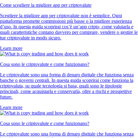
Come scegliere la migliore app per criptovalute
Scegliere la migliore app per criptovalute non è semplice. Ogni
piattaforma promette commissioni più basse o la migliore esperienza
d’uso. In questa guida scoprirai cos’è un’app cripto, come valutarla e
quali caratteristiche contano davvero per comprare, vendere o gestire le
tue criptovalute in modo sicuro.
Learn more
Cosa sono le criptovalute e come funzionano?
Le criptovalute sono una forma di denaro digitale che funziona senza
banche o governi centrali. In questa guida scoprirai come funziona la
criptovaluta, su quale tecnologia si basa, quali sono le tipologie
principali, come acquistarla e conservarla, oltre a rischi e prospettive
future.
Learn more
Cosa sono le criptovalute e come funzionano?
Le criptovalute sono una forma di denaro digitale che funziona senza