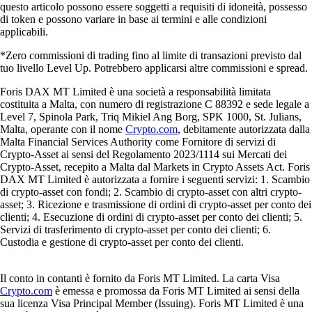
questo articolo possono essere soggetti a requisiti di idoneità, possesso
di token e possono variare in base ai termini e alle condizioni
applicabili.
*Zero commissioni di trading fino al limite di transazioni previsto dal
tuo livello Level Up. Potrebbero applicarsi altre commissioni e spread.
Foris DAX MT Limited è una società a responsabilità limitata
costituita a Malta, con numero di registrazione C 88392 e sede legale a
Level 7, Spinola Park, Triq Mikiel Ang Borg, SPK 1000, St. Julians,
Malta, operante con il nome
Crypto.com
, debitamente autorizzata dalla
Malta Financial Services Authority come Fornitore di servizi di
Crypto-Asset ai sensi del Regolamento 2023/1114 sui Mercati dei
Crypto-Asset, recepito a Malta dal Markets in Crypto Assets Act. Foris
DAX MT Limited è autorizzata a fornire i seguenti servizi: 1. Scambio
di crypto-asset con fondi; 2. Scambio di crypto-asset con altri crypto-
asset; 3. Ricezione e trasmissione di ordini di crypto-asset per conto dei
clienti; 4. Esecuzione di ordini di crypto-asset per conto dei clienti; 5.
Servizi di trasferimento di crypto-asset per conto dei clienti; 6.
Custodia e gestione di crypto-asset per conto dei clienti.
Il conto in contanti è fornito da Foris MT Limited. La carta Visa
Crypto.com
è emessa e promossa da Foris MT Limited ai sensi della
sua licenza Visa Principal Member (Issuing). Foris MT Limited è una