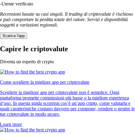
-
Utente verificato
Recensioni basate su casi singoli. Il trading di criptovalute è rischioso
e può comportare la perdita totale del valore. Servizi e disponibilità
soggetti a variazioni regionali.
Scarica l'app
Capire le criptovalute
Diventa un esperto di crypto
Come scegliere la migliore app per criptovalute
Scegliere la migliore app per criptovalute non è semplice. Ogni
piattaforma promette commissioni più basse o la migliore esperienza
d’uso. In questa guida scoprirai cos’è un’app cripto, come valutarla e
quali caratteristiche contano davvero per comprare, vendere o gestire le
tue criptovalute in modo sicuro.
Learn more