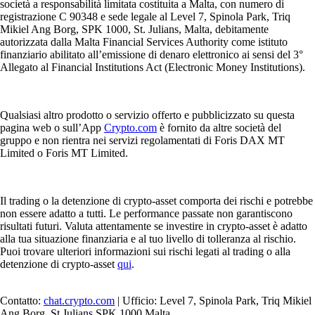
società a responsabilità limitata costituita a Malta, con numero di
registrazione C 90348 e sede legale al Level 7, Spinola Park, Triq
Mikiel Ang Borg, SPK 1000, St. Julians, Malta, debitamente
autorizzata dalla Malta Financial Services Authority come istituto
finanziario abilitato all’emissione di denaro elettronico ai sensi del 3°
Allegato al Financial Institutions Act (Electronic Money Institutions).
Qualsiasi altro prodotto o servizio offerto e pubblicizzato su questa
pagina web o sull’App
Crypto.com
è fornito da altre società del
gruppo e non rientra nei servizi regolamentati di Foris DAX MT
Limited o Foris MT Limited.
Il trading o la detenzione di crypto-asset comporta dei rischi e potrebbe
non essere adatto a tutti. Le performance passate non garantiscono
risultati futuri. Valuta attentamente se investire in crypto-asset è adatto
alla tua situazione finanziaria e al tuo livello di tolleranza al rischio.
Puoi trovare ulteriori informazioni sui rischi legati al trading o alla
detenzione di crypto-asset
qui
.
Contatto:
chat.crypto.com
| Ufficio: Level 7, Spinola Park, Triq Mikiel
Ang Borg, St Julians SPK 1000 Malta.