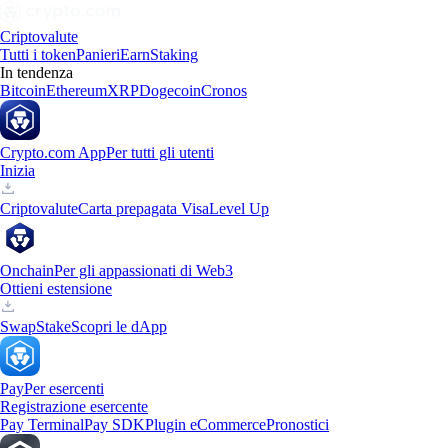
Criptovalute
Tutti i token
Panieri
Earn
Staking
In tendenza
Bitcoin
Ethereum
XRP
Dogecoin
Cronos
Crypto.com App
Per tutti gli utenti
Inizia
Criptovalute
Carta prepagata Visa
Level Up
Onchain
Per gli appassionati di Web3
Ottieni estensione
Swap
Stake
Scopri le dApp
Pay
Per esercenti
Registrazione esercente
Pay Terminal
Pay SDK
Plugin eCommerce
Pronostici