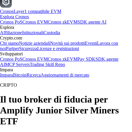
Cronos
Layer1 compatibile EVM
Esplora Cronos
Cronos PoS
Cronos EVM
Cronos zkEVM
SDK agente AI
Esplora
Affiliazione
Istituzionali
Custodia
Crypto.com
Chi siamo
Notizie aziendali
Novità sui prodotti
Eventi
Lavora con
noi
Partner
Sicurezza
Licenze e registrazioni
Sviluppatori
Cronos PoS
Cronos EVM
Cronos zkEVM
Pay SDK
SDK agente
AI
MCP Servers
Trading Skill Repo
Impara
Impara
Bitcoin
Ricerca
Aggiornamenti di mercato
CRIPTO
Il tuo broker di fiducia per
Amplify Junior Silver Miners
ETF