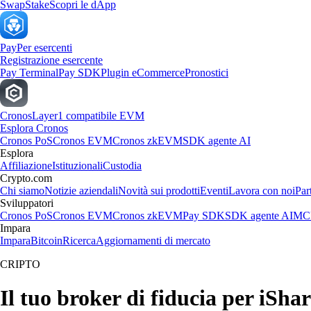
Swap
Stake
Scopri le dApp
Pay
Per esercenti
Registrazione esercente
Pay Terminal
Pay SDK
Plugin eCommerce
Pronostici
Cronos
Layer1 compatibile EVM
Esplora Cronos
Cronos PoS
Cronos EVM
Cronos zkEVM
SDK agente AI
Esplora
Affiliazione
Istituzionali
Custodia
Crypto.com
Chi siamo
Notizie aziendali
Novità sui prodotti
Eventi
Lavora con noi
Par
Sviluppatori
Cronos PoS
Cronos EVM
Cronos zkEVM
Pay SDK
SDK agente AI
MCP
Impara
Impara
Bitcoin
Ricerca
Aggiornamenti di mercato
CRIPTO
Il tuo broker di fiducia per iSh