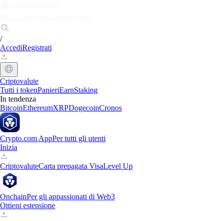
Mercati
Privati
Aziende
Scopri
/
Accedi
Registrati
Criptovalute
Tutti i token
Panieri
Earn
Staking
In tendenza
Bitcoin
Ethereum
XRP
Dogecoin
Cronos
Crypto.com App
Per tutti gli utenti
Inizia
Criptovalute
Carta prepagata Visa
Level Up
Onchain
Per gli appassionati di Web3
Ottieni estensione