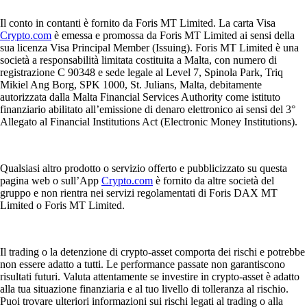
Il conto in contanti è fornito da Foris MT Limited. La carta Visa
Crypto.com
è emessa e promossa da Foris MT Limited ai sensi della
sua licenza Visa Principal Member (Issuing). Foris MT Limited è una
società a responsabilità limitata costituita a Malta, con numero di
registrazione C 90348 e sede legale al Level 7, Spinola Park, Triq
Mikiel Ang Borg, SPK 1000, St. Julians, Malta, debitamente
autorizzata dalla Malta Financial Services Authority come istituto
finanziario abilitato all’emissione di denaro elettronico ai sensi del 3°
Allegato al Financial Institutions Act (Electronic Money Institutions).
Qualsiasi altro prodotto o servizio offerto e pubblicizzato su questa
pagina web o sull’App
Crypto.com
è fornito da altre società del
gruppo e non rientra nei servizi regolamentati di Foris DAX MT
Limited o Foris MT Limited.
Il trading o la detenzione di crypto-asset comporta dei rischi e potrebbe
non essere adatto a tutti. Le performance passate non garantiscono
risultati futuri. Valuta attentamente se investire in crypto-asset è adatto
alla tua situazione finanziaria e al tuo livello di tolleranza al rischio.
Puoi trovare ulteriori informazioni sui rischi legati al trading o alla