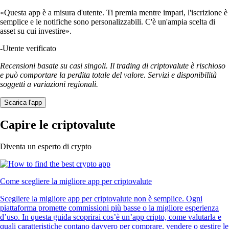
«Questa app è a misura d'utente. Ti premia mentre impari, l'iscrizione è
semplice e le notifiche sono personalizzabili. C'è un'ampia scelta di
asset su cui investire».
-
Utente verificato
Recensioni basate su casi singoli. Il trading di criptovalute è rischioso
e può comportare la perdita totale del valore. Servizi e disponibilità
soggetti a variazioni regionali.
Scarica l'app
Capire le criptovalute
Diventa un esperto di crypto
Come scegliere la migliore app per criptovalute
Scegliere la migliore app per criptovalute non è semplice. Ogni
piattaforma promette commissioni più basse o la migliore esperienza
d’uso. In questa guida scoprirai cos’è un’app cripto, come valutarla e
quali caratteristiche contano davvero per comprare, vendere o gestire le