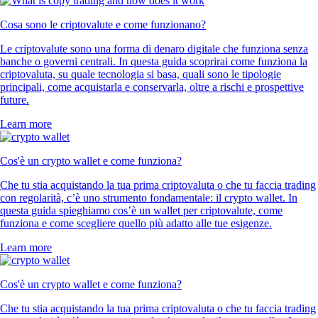
Cosa sono le criptovalute e come funzionano?
Le criptovalute sono una forma di denaro digitale che funziona senza
banche o governi centrali. In questa guida scoprirai come funziona la
criptovaluta, su quale tecnologia si basa, quali sono le tipologie
principali, come acquistarla e conservarla, oltre a rischi e prospettive
future.
Learn more
Cos'è un crypto wallet e come funziona?
Che tu stia acquistando la tua prima criptovaluta o che tu faccia trading
con regolarità, c’è uno strumento fondamentale: il crypto wallet. In
questa guida spieghiamo cos’è un wallet per criptovalute, come
funziona e come scegliere quello più adatto alle tue esigenze.
Learn more
Cos'è un crypto wallet e come funziona?
Che tu stia acquistando la tua prima criptovaluta o che tu faccia trading