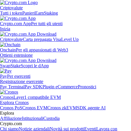
Criptovalute
Tutti i token
Panieri
Earn
Staking
Crypto.com App
Per tutti gli utenti
Inizia
Criptovalute
Carta prepagata Visa
Level Up
Onchain
Per gli appassionati di Web3
Ottieni estensione
Swap
Stake
Scopri le dApp
Pay
Per esercenti
Registrazione esercente
Pay Terminal
Pay SDK
Plugin eCommerce
Pronostici
Cronos
Layer1 compatibile EVM
Esplora Cronos
Cronos PoS
Cronos EVM
Cronos zkEVM
SDK agente AI
Esplora
Affiliazione
Istituzionali
Custodia
Crypto.com
Chi siamo
Notizie aziendali
Novità sui prodotti
Eventi
Lavora con