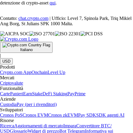
detenzione di crypto-asset
qui
.
Contatto:
chat.crypto.com
| Ufficio: Level 7, Spinola Park, Triq Mikiel
Ang Borg, St Julians SPK 1000 Malta.
Italiano
|
USD
Prodotti
Crypto.com App
Onchain
Level Up
Mercati
Criptovalute
Funzionalità
Carte
Panieri
Earn
Stake
DeFi Staking
Pay
Prime
Aziende
Custodia
Pay (per i rivenditori)
Sviluppatori
Cronos PoS
Cronos EVM
Cronos zkEVM
Pay SDK
SDK agenti AI
Risorse
Ricerca
Aggiornamenti di mercato
Impara
Convertitore BTC/
USD
Glossario
Widget di prezzo
Bot Telegram
Informativa sui