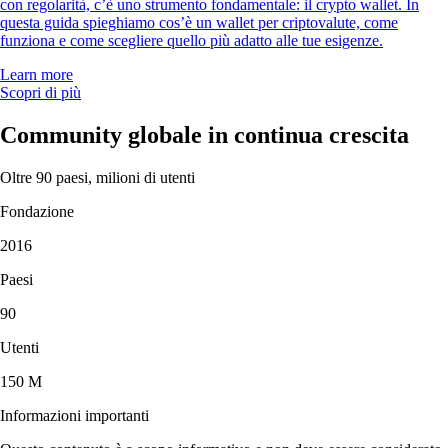
con regolarità, c’è uno strumento fondamentale: il crypto wallet. In
questa guida spieghiamo cos’è un wallet per criptovalute, come
funziona e come scegliere quello più adatto alle tue esigenze.
Learn more
Scopri di più
Community globale in continua crescita
Oltre 90 paesi, milioni di utenti
Fondazione
2016
Paesi
90
Utenti
150 M
Informazioni importanti