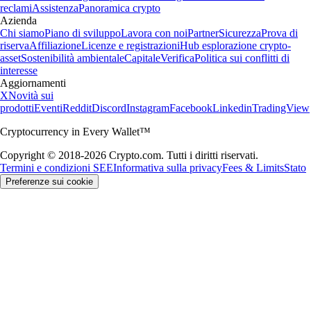
reclami
Assistenza
Panoramica crypto
Azienda
Chi siamo
Piano di sviluppo
Lavora con noi
Partner
Sicurezza
Prova di
riserva
Affiliazione
Licenze e registrazioni
Hub esplorazione crypto-
asset
Sostenibilità ambientale
Capitale
Verifica
Politica sui conflitti di
interesse
Aggiornamenti
X
Novità sui
prodotti
Eventi
Reddit
Discord
Instagram
Facebook
Linkedin
TradingView
Cryptocurrency in Every Wallet™
Copyright © 2018-2026 Crypto.com. Tutti i diritti riservati.
Termini e condizioni SEE
Informativa sulla privacy
Fees & Limits
Stato
Preferenze sui cookie