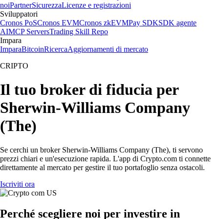
noi
Partner
Sicurezza
Licenze e registrazioni
Sviluppatori
Cronos PoS
Cronos EVM
Cronos zkEVM
Pay SDK
SDK agente
AI
MCP Servers
Trading Skill Repo
Impara
Impara
Bitcoin
Ricerca
Aggiornamenti di mercato
CRIPTO
Il tuo broker di fiducia per
Sherwin-Williams Company
(The)
Se cerchi un broker Sherwin-Williams Company (The), ti servono
prezzi chiari e un'esecuzione rapida. L'app di Crypto.com ti connette
direttamente al mercato per gestire il tuo portafoglio senza ostacoli.
Iscriviti ora
Perché scegliere noi per investire in