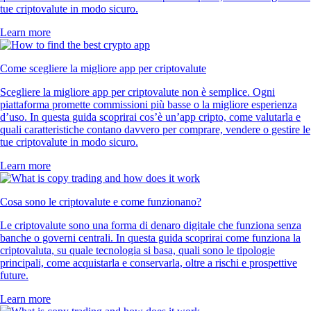
tue criptovalute in modo sicuro.
Learn more
Come scegliere la migliore app per criptovalute
Scegliere la migliore app per criptovalute non è semplice. Ogni
piattaforma promette commissioni più basse o la migliore esperienza
d’uso. In questa guida scoprirai cos’è un’app cripto, come valutarla e
quali caratteristiche contano davvero per comprare, vendere o gestire le
tue criptovalute in modo sicuro.
Learn more
Cosa sono le criptovalute e come funzionano?
Le criptovalute sono una forma di denaro digitale che funziona senza
banche o governi centrali. In questa guida scoprirai come funziona la
criptovaluta, su quale tecnologia si basa, quali sono le tipologie
principali, come acquistarla e conservarla, oltre a rischi e prospettive
future.
Learn more