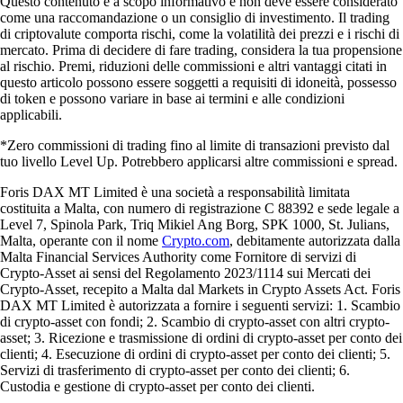
Questo contenuto è a scopo informativo e non deve essere considerato
come una raccomandazione o un consiglio di investimento. Il trading
di criptovalute comporta rischi, come la volatilità dei prezzi e i rischi di
mercato. Prima di decidere di fare trading, considera la tua propensione
al rischio. Premi, riduzioni delle commissioni e altri vantaggi citati in
questo articolo possono essere soggetti a requisiti di idoneità, possesso
di token e possono variare in base ai termini e alle condizioni
applicabili.
*Zero commissioni di trading fino al limite di transazioni previsto dal
tuo livello Level Up. Potrebbero applicarsi altre commissioni e spread.
Foris DAX MT Limited è una società a responsabilità limitata
costituita a Malta, con numero di registrazione C 88392 e sede legale a
Level 7, Spinola Park, Triq Mikiel Ang Borg, SPK 1000, St. Julians,
Malta, operante con il nome
Crypto.com
, debitamente autorizzata dalla
Malta Financial Services Authority come Fornitore di servizi di
Crypto-Asset ai sensi del Regolamento 2023/1114 sui Mercati dei
Crypto-Asset, recepito a Malta dal Markets in Crypto Assets Act. Foris
DAX MT Limited è autorizzata a fornire i seguenti servizi: 1. Scambio
di crypto-asset con fondi; 2. Scambio di crypto-asset con altri crypto-
asset; 3. Ricezione e trasmissione di ordini di crypto-asset per conto dei
clienti; 4. Esecuzione di ordini di crypto-asset per conto dei clienti; 5.
Servizi di trasferimento di crypto-asset per conto dei clienti; 6.
Custodia e gestione di crypto-asset per conto dei clienti.