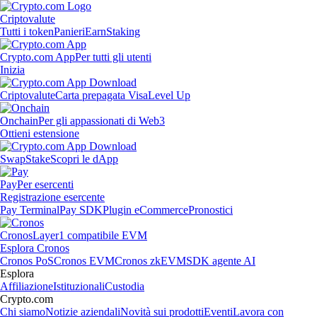
Criptovalute
Tutti i token
Panieri
Earn
Staking
Crypto.com App
Per tutti gli utenti
Inizia
Criptovalute
Carta prepagata Visa
Level Up
Onchain
Per gli appassionati di Web3
Ottieni estensione
Swap
Stake
Scopri le dApp
Pay
Per esercenti
Registrazione esercente
Pay Terminal
Pay SDK
Plugin eCommerce
Pronostici
Cronos
Layer1 compatibile EVM
Esplora Cronos
Cronos PoS
Cronos EVM
Cronos zkEVM
SDK agente AI
Esplora
Affiliazione
Istituzionali
Custodia
Crypto.com
Chi siamo
Notizie aziendali
Novità sui prodotti
Eventi
Lavora con