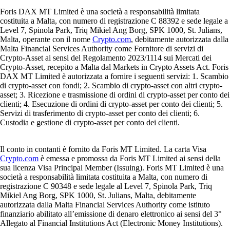
Foris DAX MT Limited è una società a responsabilità limitata
costituita a Malta, con numero di registrazione C 88392 e sede legale a
Level 7, Spinola Park, Triq Mikiel Ang Borg, SPK 1000, St. Julians,
Malta, operante con il nome
Crypto.com
, debitamente autorizzata dalla
Malta Financial Services Authority come Fornitore di servizi di
Crypto-Asset ai sensi del Regolamento 2023/1114 sui Mercati dei
Crypto-Asset, recepito a Malta dal Markets in Crypto Assets Act. Foris
DAX MT Limited è autorizzata a fornire i seguenti servizi: 1. Scambio
di crypto-asset con fondi; 2. Scambio di crypto-asset con altri crypto-
asset; 3. Ricezione e trasmissione di ordini di crypto-asset per conto dei
clienti; 4. Esecuzione di ordini di crypto-asset per conto dei clienti; 5.
Servizi di trasferimento di crypto-asset per conto dei clienti; 6.
Custodia e gestione di crypto-asset per conto dei clienti.
Il conto in contanti è fornito da Foris MT Limited. La carta Visa
Crypto.com
è emessa e promossa da Foris MT Limited ai sensi della
sua licenza Visa Principal Member (Issuing). Foris MT Limited è una
società a responsabilità limitata costituita a Malta, con numero di
registrazione C 90348 e sede legale al Level 7, Spinola Park, Triq
Mikiel Ang Borg, SPK 1000, St. Julians, Malta, debitamente
autorizzata dalla Malta Financial Services Authority come istituto
finanziario abilitato all’emissione di denaro elettronico ai sensi del 3°
Allegato al Financial Institutions Act (Electronic Money Institutions).