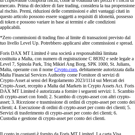
di criptovalute comporta rischi, come la volatilità dei prezzi e i rischi di
mercato. Prima di decidere di fare trading, considera la tua propensione
al rischio. Premi, riduzioni delle commissioni e altri vantaggi citati in
questo articolo possono essere soggetti a requisiti di idoneità, possesso
di token e possono variare in base ai termini e alle condizioni
applicabili.
*Zero commissioni di trading fino al limite di transazioni previsto dal
tuo livello Level Up. Potrebbero applicarsi altre commissioni e spread.
Foris DAX MT Limited è una società a responsabilità limitata
costituita a Malta, con numero di registrazione C 88392 e sede legale a
Level 7, Spinola Park, Triq Mikiel Ang Borg, SPK 1000, St. Julians,
Malta, operante con il nome
Crypto.com
, debitamente autorizzata dalla
Malta Financial Services Authority come Fornitore di servizi di
Crypto-Asset ai sensi del Regolamento 2023/1114 sui Mercati dei
Crypto-Asset, recepito a Malta dal Markets in Crypto Assets Act. Foris
DAX MT Limited è autorizzata a fornire i seguenti servizi: 1. Scambio
di crypto-asset con fondi; 2. Scambio di crypto-asset con altri crypto-
asset; 3. Ricezione e trasmissione di ordini di crypto-asset per conto dei
clienti; 4. Esecuzione di ordini di crypto-asset per conto dei clienti; 5.
Servizi di trasferimento di crypto-asset per conto dei clienti; 6.
Custodia e gestione di crypto-asset per conto dei clienti.
Il conto in contanti è fornito da Foris MT Limited. La carta Visa