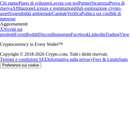
Chi siamo
Piano di sviluppo
Lavora con noi
Partner
Sicurezza
Prova di
riserva
Affiliazione
Licenze e registrazioni
Hub esplorazione crypto-
asset
Sostenibilità ambientale
Capitale
Verifica
Politica sui conflitti di
interesse
Aggiornamenti
X
Novità sui
prodotti
Eventi
Reddit
Discord
Instagram
Facebook
Linkedin
TradingView
Cryptocurrency in Every Wallet™
Copyright © 2018-2026 Crypto.com. Tutti i diritti riservati.
Termini e condizioni SEE
Informativa sulla privacy
Fees & Limits
Stato
Preferenze sui cookie