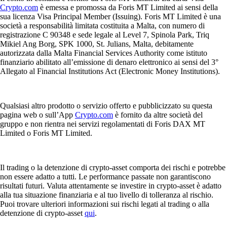
Crypto.com
è emessa e promossa da Foris MT Limited ai sensi della
sua licenza Visa Principal Member (Issuing). Foris MT Limited è una
società a responsabilità limitata costituita a Malta, con numero di
registrazione C 90348 e sede legale al Level 7, Spinola Park, Triq
Mikiel Ang Borg, SPK 1000, St. Julians, Malta, debitamente
autorizzata dalla Malta Financial Services Authority come istituto
finanziario abilitato all’emissione di denaro elettronico ai sensi del 3°
Allegato al Financial Institutions Act (Electronic Money Institutions).
Qualsiasi altro prodotto o servizio offerto e pubblicizzato su questa
pagina web o sull’App
Crypto.com
è fornito da altre società del
gruppo e non rientra nei servizi regolamentati di Foris DAX MT
Limited o Foris MT Limited.
Il trading o la detenzione di crypto-asset comporta dei rischi e potrebbe
non essere adatto a tutti. Le performance passate non garantiscono
risultati futuri. Valuta attentamente se investire in crypto-asset è adatto
alla tua situazione finanziaria e al tuo livello di tolleranza al rischio.
Puoi trovare ulteriori informazioni sui rischi legati al trading o alla
detenzione di crypto-asset
qui
.