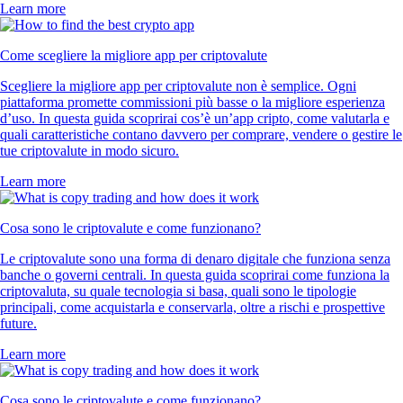
Learn more
Come scegliere la migliore app per criptovalute
Scegliere la migliore app per criptovalute non è semplice. Ogni
piattaforma promette commissioni più basse o la migliore esperienza
d’uso. In questa guida scoprirai cos’è un’app cripto, come valutarla e
quali caratteristiche contano davvero per comprare, vendere o gestire le
tue criptovalute in modo sicuro.
Learn more
Cosa sono le criptovalute e come funzionano?
Le criptovalute sono una forma di denaro digitale che funziona senza
banche o governi centrali. In questa guida scoprirai come funziona la
criptovaluta, su quale tecnologia si basa, quali sono le tipologie
principali, come acquistarla e conservarla, oltre a rischi e prospettive
future.
Learn more
Cosa sono le criptovalute e come funzionano?