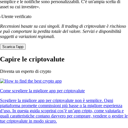
semplice e le notifiche sono personalizzabili. C'è un'ampia scelta di
asset su cui investire».
-
Utente verificato
Recensioni basate su casi singoli. Il trading di criptovalute è rischioso
e può comportare la perdita totale del valore. Servizi e disponibilità
soggetti a variazioni regionali.
Scarica l'app
Capire le criptovalute
Diventa un esperto di crypto
Come scegliere la migliore app per criptovalute
Scegliere la migliore app per criptovalute non è semplice. Ogni
piattaforma promette commissioni più basse o la migliore esperienza
d’uso. In questa guida scoprirai cos’è un’app cripto, come valutarla e
quali caratteristiche contano davvero per comprare, vendere o gestire le
tue criptovalute in modo sicuro.