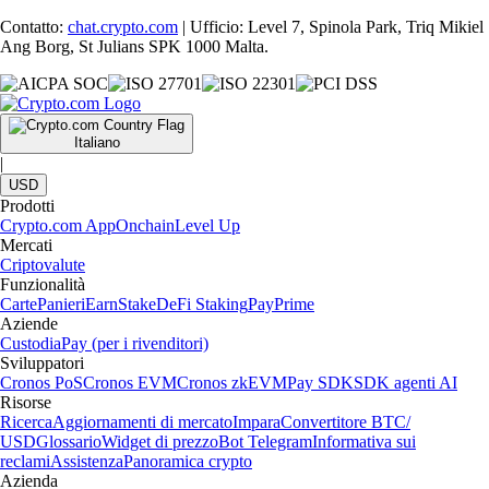
Contatto:
chat.crypto.com
| Ufficio: Level 7, Spinola Park, Triq Mikiel
Ang Borg, St Julians SPK 1000 Malta.
Italiano
|
USD
Prodotti
Crypto.com App
Onchain
Level Up
Mercati
Criptovalute
Funzionalità
Carte
Panieri
Earn
Stake
DeFi Staking
Pay
Prime
Aziende
Custodia
Pay (per i rivenditori)
Sviluppatori
Cronos PoS
Cronos EVM
Cronos zkEVM
Pay SDK
SDK agenti AI
Risorse
Ricerca
Aggiornamenti di mercato
Impara
Convertitore BTC/
USD
Glossario
Widget di prezzo
Bot Telegram
Informativa sui
reclami
Assistenza
Panoramica crypto
Azienda