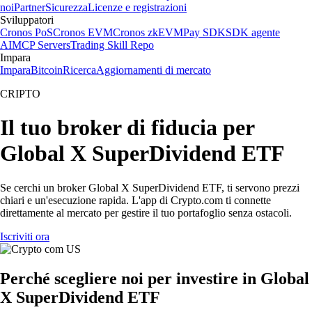
noi
Partner
Sicurezza
Licenze e registrazioni
Sviluppatori
Cronos PoS
Cronos EVM
Cronos zkEVM
Pay SDK
SDK agente
AI
MCP Servers
Trading Skill Repo
Impara
Impara
Bitcoin
Ricerca
Aggiornamenti di mercato
CRIPTO
Il tuo broker di fiducia per
Global X SuperDividend ETF
Se cerchi un broker Global X SuperDividend ETF, ti servono prezzi
chiari e un'esecuzione rapida. L'app di Crypto.com ti connette
direttamente al mercato per gestire il tuo portafoglio senza ostacoli.
Iscriviti ora
Perché scegliere noi per investire in Global
X SuperDividend ETF