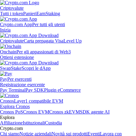
Criptovalute
Tutti i token
Panieri
Earn
Staking
Crypto.com App
Per tutti gli utenti
Inizia
Criptovalute
Carta prepagata Visa
Level Up
Onchain
Per gli appassionati di Web3
Ottieni estensione
Swap
Stake
Scopri le dApp
Pay
Per esercenti
Registrazione esercente
Pay Terminal
Pay SDK
Plugin eCommerce
Cronos
Layer1 compatibile EVM
Esplora Cronos
Cronos PoS
Cronos EVM
Cronos zkEVM
SDK agente AI
Esplora
Affiliazione
Istituzionali
Custodia
Crypto.com
Chi siamo
Notizie aziendali
Novità sui prodotti
Eventi
Lavora con