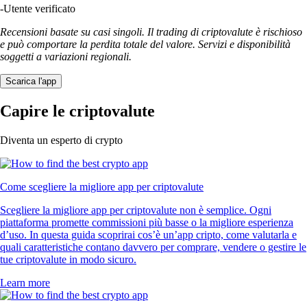
-
Utente verificato
Recensioni basate su casi singoli. Il trading di criptovalute è rischioso
e può comportare la perdita totale del valore. Servizi e disponibilità
soggetti a variazioni regionali.
Scarica l'app
Capire le criptovalute
Diventa un esperto di crypto
Come scegliere la migliore app per criptovalute
Scegliere la migliore app per criptovalute non è semplice. Ogni
piattaforma promette commissioni più basse o la migliore esperienza
d’uso. In questa guida scoprirai cos’è un’app cripto, come valutarla e
quali caratteristiche contano davvero per comprare, vendere o gestire le
tue criptovalute in modo sicuro.
Learn more