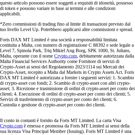
questo articolo possono essere soggetti a requisiti di idoneità, possesso
di token e possono variare in base ai termini e alle condizioni
applicabili.
*Zero commissioni di trading fino al limite di transazioni previsto dal
tuo livello Level Up. Potrebbero applicarsi altre commissioni e spread.
Foris DAX MT Limited è una società a responsabilità limitata
costituita a Malta, con numero di registrazione C 88392 e sede legale a
Level 7, Spinola Park, Triq Mikiel Ang Borg, SPK 1000, St. Julians,
Malta, operante con il nome
Crypto.com
, debitamente autorizzata dalla
Malta Financial Services Authority come Fornitore di servizi di
Crypto-Asset ai sensi del Regolamento 2023/1114 sui Mercati dei
Crypto-Asset, recepito a Malta dal Markets in Crypto Assets Act. Foris
DAX MT Limited è autorizzata a fornire i seguenti servizi: 1. Scambio
di crypto-asset con fondi; 2. Scambio di crypto-asset con altri crypto-
asset; 3. Ricezione e trasmissione di ordini di crypto-asset per conto dei
clienti; 4. Esecuzione di ordini di crypto-asset per conto dei clienti; 5.
Servizi di trasferimento di crypto-asset per conto dei clienti; 6.
Custodia e gestione di crypto-asset per conto dei clienti.
Il conto in contanti è fornito da Foris MT Limited. La carta Visa
Crypto.com
è emessa e promossa da Foris MT Limited ai sensi della
sua licenza Visa Principal Member (Issuing). Foris MT Limited è una