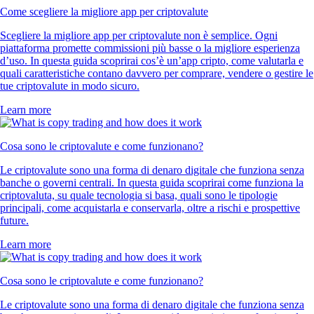
Come scegliere la migliore app per criptovalute
Scegliere la migliore app per criptovalute non è semplice. Ogni
piattaforma promette commissioni più basse o la migliore esperienza
d’uso. In questa guida scoprirai cos’è un’app cripto, come valutarla e
quali caratteristiche contano davvero per comprare, vendere o gestire le
tue criptovalute in modo sicuro.
Learn more
Cosa sono le criptovalute e come funzionano?
Le criptovalute sono una forma di denaro digitale che funziona senza
banche o governi centrali. In questa guida scoprirai come funziona la
criptovaluta, su quale tecnologia si basa, quali sono le tipologie
principali, come acquistarla e conservarla, oltre a rischi e prospettive
future.
Learn more
Cosa sono le criptovalute e come funzionano?
Le criptovalute sono una forma di denaro digitale che funziona senza