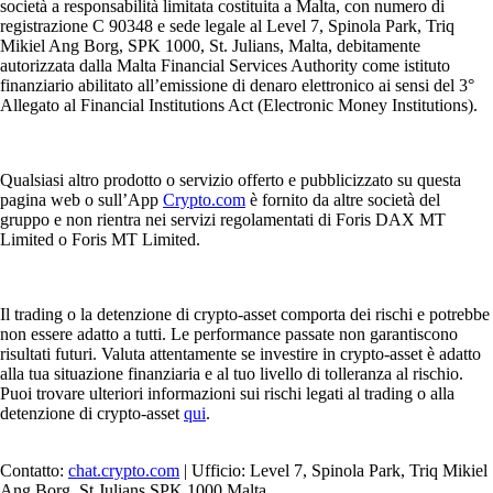
società a responsabilità limitata costituita a Malta, con numero di
registrazione C 90348 e sede legale al Level 7, Spinola Park, Triq
Mikiel Ang Borg, SPK 1000, St. Julians, Malta, debitamente
autorizzata dalla Malta Financial Services Authority come istituto
finanziario abilitato all’emissione di denaro elettronico ai sensi del 3°
Allegato al Financial Institutions Act (Electronic Money Institutions).
Qualsiasi altro prodotto o servizio offerto e pubblicizzato su questa
pagina web o sull’App
Crypto.com
è fornito da altre società del
gruppo e non rientra nei servizi regolamentati di Foris DAX MT
Limited o Foris MT Limited.
Il trading o la detenzione di crypto-asset comporta dei rischi e potrebbe
non essere adatto a tutti. Le performance passate non garantiscono
risultati futuri. Valuta attentamente se investire in crypto-asset è adatto
alla tua situazione finanziaria e al tuo livello di tolleranza al rischio.
Puoi trovare ulteriori informazioni sui rischi legati al trading o alla
detenzione di crypto-asset
qui
.
Contatto:
chat.crypto.com
| Ufficio: Level 7, Spinola Park, Triq Mikiel
Ang Borg, St Julians SPK 1000 Malta.