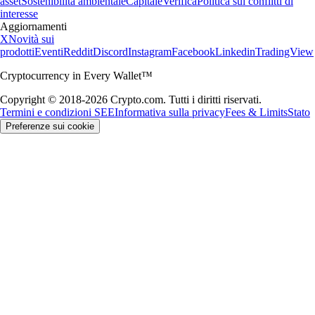
asset
Sostenibilità ambientale
Capitale
Verifica
Politica sui conflitti di
interesse
Aggiornamenti
X
Novità sui
prodotti
Eventi
Reddit
Discord
Instagram
Facebook
Linkedin
TradingView
Cryptocurrency in Every Wallet™
Copyright © 2018-2026 Crypto.com. Tutti i diritti riservati.
Termini e condizioni SEE
Informativa sulla privacy
Fees & Limits
Stato
Preferenze sui cookie