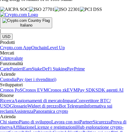
Italiano
|
USD
Prodotti
Crypto.com App
Onchain
Level Up
Mercati
Criptovalute
Funzionalità
Carte
Panieri
Earn
Stake
DeFi Staking
Pay
Prime
Aziende
Custodia
Pay (per i rivenditori)
Sviluppatori
Cronos PoS
Cronos EVM
Cronos zkEVM
Pay SDK
SDK agenti AI
Risorse
Ricerca
Aggiornamenti di mercato
Impara
Convertitore BTC/
USD
Glossario
Widget di prezzo
Bot Telegram
Informativa sui
reclami
Assistenza
Panoramica crypto
Azienda
Chi siamo
Piano di sviluppo
Lavora con noi
Partner
Sicurezza
Prova di
riserva
Affiliazione
Licenze e registrazioni
Hub esplorazione crypto-