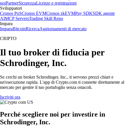
noi
Partner
Sicurezza
Licenze e registrazioni
Sviluppatori
Cronos PoS
Cronos EVM
Cronos zkEVM
Pay SDK
SDK agente
AI
MCP Servers
Trading Skill Repo
Impara
Impara
Bitcoin
Ricerca
Aggiornamenti di mercato
CRIPTO
Il tuo broker di fiducia per
Schrodinger, Inc.
Se cerchi un broker Schrodinger, Inc., ti servono prezzi chiari e
un'esecuzione rapida. L'app di Crypto.com ti connette direttamente al
mercato per gestire il tuo portafoglio senza ostacoli.
Iscriviti ora
Perché scegliere noi per investire in
Schrodinger, Inc.