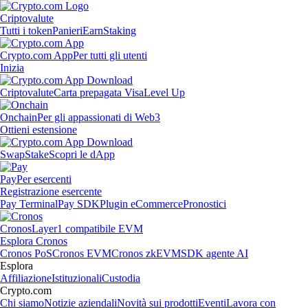
Criptovalute
Tutti i token
Panieri
Earn
Staking
Crypto.com App
Per tutti gli utenti
Inizia
Criptovalute
Carta prepagata Visa
Level Up
Onchain
Per gli appassionati di Web3
Ottieni estensione
Swap
Stake
Scopri le dApp
Pay
Per esercenti
Registrazione esercente
Pay Terminal
Pay SDK
Plugin eCommerce
Pronostici
Cronos
Layer1 compatibile EVM
Esplora Cronos
Cronos PoS
Cronos EVM
Cronos zkEVM
SDK agente AI
Esplora
Affiliazione
Istituzionali
Custodia
Crypto.com
Chi siamo
Notizie aziendali
Novità sui prodotti
Eventi
Lavora con