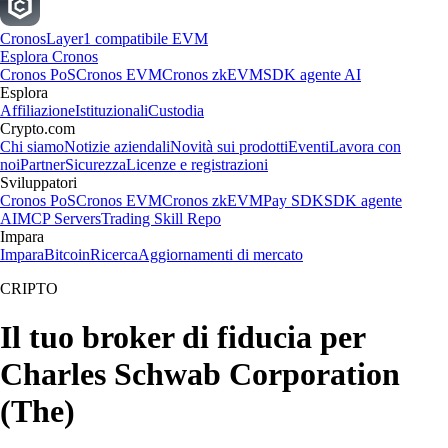
Cronos
Layer1 compatibile EVM
Esplora Cronos
Cronos PoS
Cronos EVM
Cronos zkEVM
SDK agente AI
Esplora
Affiliazione
Istituzionali
Custodia
Crypto.com
Chi siamo
Notizie aziendali
Novità sui prodotti
Eventi
Lavora con
noi
Partner
Sicurezza
Licenze e registrazioni
Sviluppatori
Cronos PoS
Cronos EVM
Cronos zkEVM
Pay SDK
SDK agente
AI
MCP Servers
Trading Skill Repo
Impara
Impara
Bitcoin
Ricerca
Aggiornamenti di mercato
CRIPTO
Il tuo broker di fiducia per
Charles Schwab Corporation
(The)