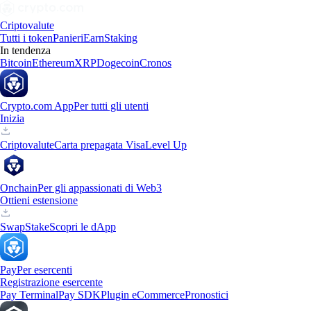
Criptovalute
Tutti i token
Panieri
Earn
Staking
In tendenza
Bitcoin
Ethereum
XRP
Dogecoin
Cronos
Crypto.com App
Per tutti gli utenti
Inizia
Criptovalute
Carta prepagata Visa
Level Up
Onchain
Per gli appassionati di Web3
Ottieni estensione
Swap
Stake
Scopri le dApp
Pay
Per esercenti
Registrazione esercente
Pay Terminal
Pay SDK
Plugin eCommerce
Pronostici