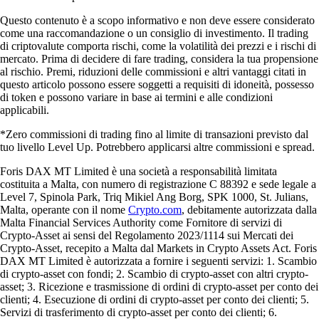
Questo contenuto è a scopo informativo e non deve essere considerato
come una raccomandazione o un consiglio di investimento. Il trading
di criptovalute comporta rischi, come la volatilità dei prezzi e i rischi di
mercato. Prima di decidere di fare trading, considera la tua propensione
al rischio. Premi, riduzioni delle commissioni e altri vantaggi citati in
questo articolo possono essere soggetti a requisiti di idoneità, possesso
di token e possono variare in base ai termini e alle condizioni
applicabili.
*Zero commissioni di trading fino al limite di transazioni previsto dal
tuo livello Level Up. Potrebbero applicarsi altre commissioni e spread.
Foris DAX MT Limited è una società a responsabilità limitata
costituita a Malta, con numero di registrazione C 88392 e sede legale a
Level 7, Spinola Park, Triq Mikiel Ang Borg, SPK 1000, St. Julians,
Malta, operante con il nome
Crypto.com
, debitamente autorizzata dalla
Malta Financial Services Authority come Fornitore di servizi di
Crypto-Asset ai sensi del Regolamento 2023/1114 sui Mercati dei
Crypto-Asset, recepito a Malta dal Markets in Crypto Assets Act. Foris
DAX MT Limited è autorizzata a fornire i seguenti servizi: 1. Scambio
di crypto-asset con fondi; 2. Scambio di crypto-asset con altri crypto-
asset; 3. Ricezione e trasmissione di ordini di crypto-asset per conto dei
clienti; 4. Esecuzione di ordini di crypto-asset per conto dei clienti; 5.
Servizi di trasferimento di crypto-asset per conto dei clienti; 6.