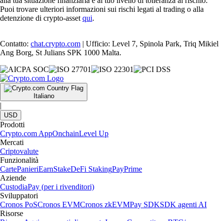
alla tua situazione finanziaria e al tuo livello di tolleranza al rischio.
Puoi trovare ulteriori informazioni sui rischi legati al trading o alla
detenzione di crypto-asset
qui
.
Contatto:
chat.crypto.com
| Ufficio: Level 7, Spinola Park, Triq Mikiel
Ang Borg, St Julians SPK 1000 Malta.
Italiano
|
USD
Prodotti
Crypto.com App
Onchain
Level Up
Mercati
Criptovalute
Funzionalità
Carte
Panieri
Earn
Stake
DeFi Staking
Pay
Prime
Aziende
Custodia
Pay (per i rivenditori)
Sviluppatori
Cronos PoS
Cronos EVM
Cronos zkEVM
Pay SDK
SDK agenti AI
Risorse