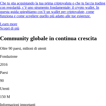
Che tu stia acquistando la tua prima criptovaluta o che tu faccia trading
con regolarità, c’è uno strumento fondamentale: il crypto wallet. In
questa guida spieghiamo cos’è un wallet per criptovalute, come
funziona e come scegliere quello più adatto alle tue esigenze.
Learn more
Scopri di più
Community globale in continua crescita
Oltre 90 paesi, milioni di utenti
Fondazione
2016
Paesi
90
Utenti
150 M
Informazioni importanti