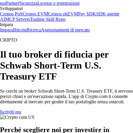
noi
Partner
Sicurezza
Licenze e registrazioni
Sviluppatori
Cronos PoS
Cronos EVM
Cronos zkEVM
Pay SDK
SDK agente
AI
MCP Servers
Trading Skill Repo
Impara
Impara
Bitcoin
Ricerca
Aggiornamenti di mercato
CRIPTO
Il tuo broker di fiducia per
Schwab Short-Term U.S.
Treasury ETF
Se cerchi un broker Schwab Short-Term U.S. Treasury ETF, ti servono
prezzi chiari e un'esecuzione rapida. L'app di Crypto.com ti connette
direttamente al mercato per gestire il tuo portafoglio senza ostacoli.
Iscriviti ora
Perché scegliere noi per investire in