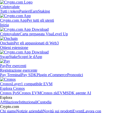
Criptovalute
Tutti i token
Panieri
Earn
Staking
Crypto.com App
Per tutti gli utenti
Inizia
Criptovalute
Carta prepagata Visa
Level Up
Onchain
Per gli appassionati di Web3
Ottieni estensione
Swap
Stake
Scopri le dApp
Pay
Per esercenti
Registrazione esercente
Pay Terminal
Pay SDK
Plugin eCommerce
Pronostici
Cronos
Layer1 compatibile EVM
Esplora Cronos
Cronos PoS
Cronos EVM
Cronos zkEVM
SDK agente AI
Esplora
Affiliazione
Istituzionali
Custodia
Crypto.com
Chi siamo
Notizie aziendali
Novità sui prodotti
Eventi
Lavora con