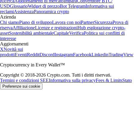
Ricerca
Aggiornamenti di mercato
Impara
Convertitore BTC/
USD
Glossario
Widget di prezzo
Bot Telegram
Informativa sui
reclami
Assistenza
Panoramica crypto
Azienda
Chi siamo
Piano di sviluppo
Lavora con noi
Partner
Sicurezza
Prova di
riserva
Affiliazione
Licenze e registrazioni
Hub esplorazione crypto-
asset
Sostenibilità ambientale
Capitale
Verifica
Politica sui conflitti di
interesse
Aggiornamenti
X
Novità sui
prodotti
Eventi
Reddit
Discord
Instagram
Facebook
Linkedin
TradingView
Cryptocurrency in Every Wallet™
Copyright © 2018-2026 Crypto.com. Tutti i diritti riservati.
Termini e condizioni SEE
Informativa sulla privacy
Fees & Limits
Stato
Preferenze sui cookie