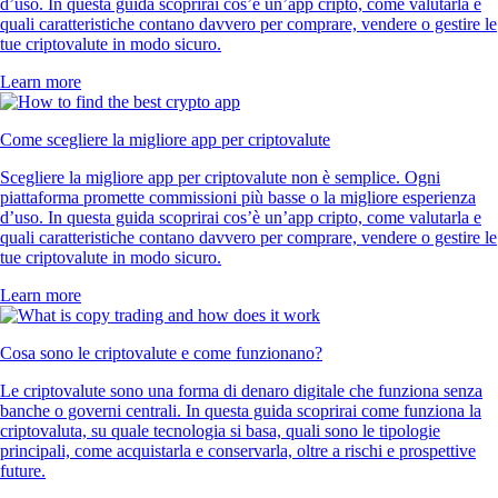
d’uso. In questa guida scoprirai cos’è un’app cripto, come valutarla e
quali caratteristiche contano davvero per comprare, vendere o gestire le
tue criptovalute in modo sicuro.
Learn more
Come scegliere la migliore app per criptovalute
Scegliere la migliore app per criptovalute non è semplice. Ogni
piattaforma promette commissioni più basse o la migliore esperienza
d’uso. In questa guida scoprirai cos’è un’app cripto, come valutarla e
quali caratteristiche contano davvero per comprare, vendere o gestire le
tue criptovalute in modo sicuro.
Learn more
Cosa sono le criptovalute e come funzionano?
Le criptovalute sono una forma di denaro digitale che funziona senza
banche o governi centrali. In questa guida scoprirai come funziona la
criptovaluta, su quale tecnologia si basa, quali sono le tipologie
principali, come acquistarla e conservarla, oltre a rischi e prospettive
future.