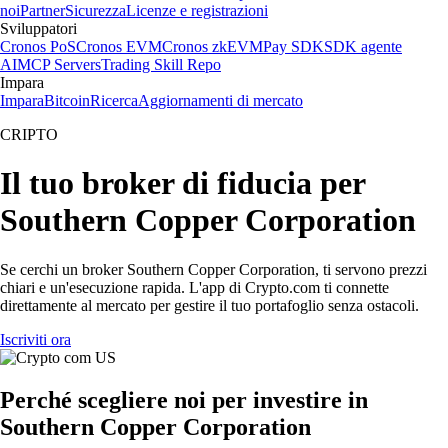
noi
Partner
Sicurezza
Licenze e registrazioni
Sviluppatori
Cronos PoS
Cronos EVM
Cronos zkEVM
Pay SDK
SDK agente
AI
MCP Servers
Trading Skill Repo
Impara
Impara
Bitcoin
Ricerca
Aggiornamenti di mercato
CRIPTO
Il tuo broker di fiducia per
Southern Copper Corporation
Se cerchi un broker Southern Copper Corporation, ti servono prezzi
chiari e un'esecuzione rapida. L'app di Crypto.com ti connette
direttamente al mercato per gestire il tuo portafoglio senza ostacoli.
Iscriviti ora
Perché scegliere noi per investire in
Southern Copper Corporation