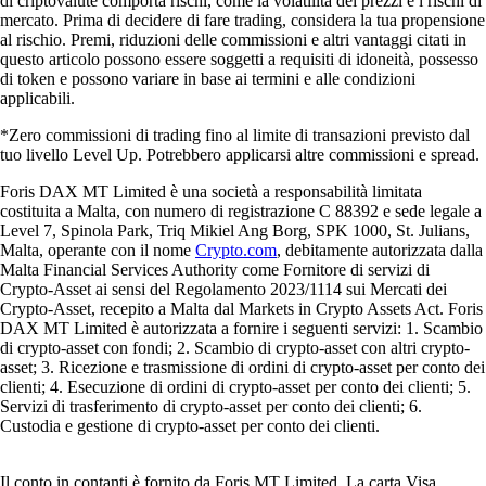
di criptovalute comporta rischi, come la volatilità dei prezzi e i rischi di
mercato. Prima di decidere di fare trading, considera la tua propensione
al rischio. Premi, riduzioni delle commissioni e altri vantaggi citati in
questo articolo possono essere soggetti a requisiti di idoneità, possesso
di token e possono variare in base ai termini e alle condizioni
applicabili.
*Zero commissioni di trading fino al limite di transazioni previsto dal
tuo livello Level Up. Potrebbero applicarsi altre commissioni e spread.
Foris DAX MT Limited è una società a responsabilità limitata
costituita a Malta, con numero di registrazione C 88392 e sede legale a
Level 7, Spinola Park, Triq Mikiel Ang Borg, SPK 1000, St. Julians,
Malta, operante con il nome
Crypto.com
, debitamente autorizzata dalla
Malta Financial Services Authority come Fornitore di servizi di
Crypto-Asset ai sensi del Regolamento 2023/1114 sui Mercati dei
Crypto-Asset, recepito a Malta dal Markets in Crypto Assets Act. Foris
DAX MT Limited è autorizzata a fornire i seguenti servizi: 1. Scambio
di crypto-asset con fondi; 2. Scambio di crypto-asset con altri crypto-
asset; 3. Ricezione e trasmissione di ordini di crypto-asset per conto dei
clienti; 4. Esecuzione di ordini di crypto-asset per conto dei clienti; 5.
Servizi di trasferimento di crypto-asset per conto dei clienti; 6.
Custodia e gestione di crypto-asset per conto dei clienti.
Il conto in contanti è fornito da Foris MT Limited. La carta Visa