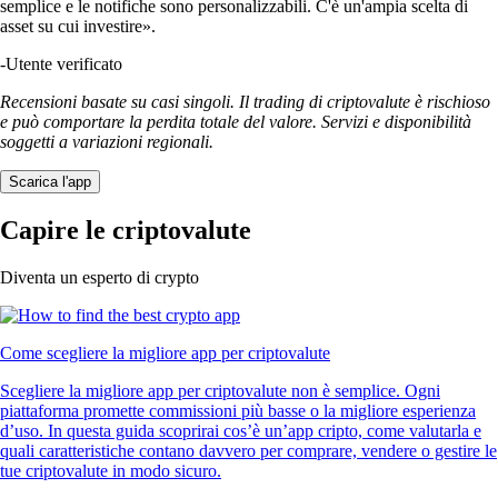
semplice e le notifiche sono personalizzabili. C'è un'ampia scelta di
asset su cui investire».
-
Utente verificato
Recensioni basate su casi singoli. Il trading di criptovalute è rischioso
e può comportare la perdita totale del valore. Servizi e disponibilità
soggetti a variazioni regionali.
Scarica l'app
Capire le criptovalute
Diventa un esperto di crypto
Come scegliere la migliore app per criptovalute
Scegliere la migliore app per criptovalute non è semplice. Ogni
piattaforma promette commissioni più basse o la migliore esperienza
d’uso. In questa guida scoprirai cos’è un’app cripto, come valutarla e
quali caratteristiche contano davvero per comprare, vendere o gestire le
tue criptovalute in modo sicuro.