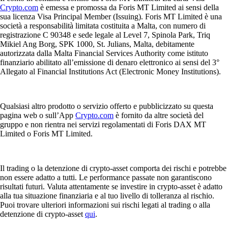
Crypto.com
è emessa e promossa da Foris MT Limited ai sensi della
sua licenza Visa Principal Member (Issuing). Foris MT Limited è una
società a responsabilità limitata costituita a Malta, con numero di
registrazione C 90348 e sede legale al Level 7, Spinola Park, Triq
Mikiel Ang Borg, SPK 1000, St. Julians, Malta, debitamente
autorizzata dalla Malta Financial Services Authority come istituto
finanziario abilitato all’emissione di denaro elettronico ai sensi del 3°
Allegato al Financial Institutions Act (Electronic Money Institutions).
Qualsiasi altro prodotto o servizio offerto e pubblicizzato su questa
pagina web o sull’App
Crypto.com
è fornito da altre società del
gruppo e non rientra nei servizi regolamentati di Foris DAX MT
Limited o Foris MT Limited.
Il trading o la detenzione di crypto-asset comporta dei rischi e potrebbe
non essere adatto a tutti. Le performance passate non garantiscono
risultati futuri. Valuta attentamente se investire in crypto-asset è adatto
alla tua situazione finanziaria e al tuo livello di tolleranza al rischio.
Puoi trovare ulteriori informazioni sui rischi legati al trading o alla
detenzione di crypto-asset
qui
.