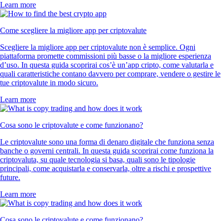
Learn more
Come scegliere la migliore app per criptovalute
Scegliere la migliore app per criptovalute non è semplice. Ogni
piattaforma promette commissioni più basse o la migliore esperienza
d’uso. In questa guida scoprirai cos’è un’app cripto, come valutarla e
quali caratteristiche contano davvero per comprare, vendere o gestire le
tue criptovalute in modo sicuro.
Learn more
Cosa sono le criptovalute e come funzionano?
Le criptovalute sono una forma di denaro digitale che funziona senza
banche o governi centrali. In questa guida scoprirai come funziona la
criptovaluta, su quale tecnologia si basa, quali sono le tipologie
principali, come acquistarla e conservarla, oltre a rischi e prospettive
future.
Learn more
Cosa sono le criptovalute e come funzionano?