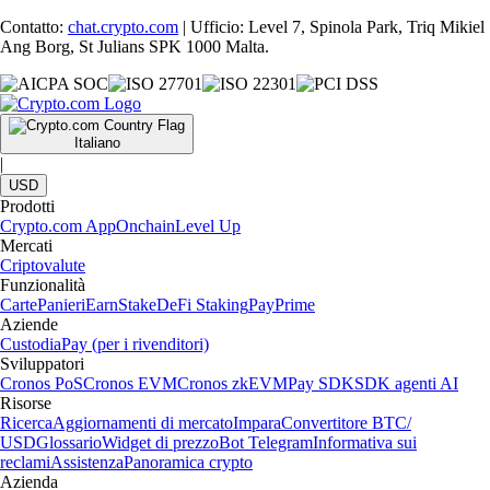
Contatto:
chat.crypto.com
| Ufficio: Level 7, Spinola Park, Triq Mikiel
Ang Borg, St Julians SPK 1000 Malta.
Italiano
|
USD
Prodotti
Crypto.com App
Onchain
Level Up
Mercati
Criptovalute
Funzionalità
Carte
Panieri
Earn
Stake
DeFi Staking
Pay
Prime
Aziende
Custodia
Pay (per i rivenditori)
Sviluppatori
Cronos PoS
Cronos EVM
Cronos zkEVM
Pay SDK
SDK agenti AI
Risorse
Ricerca
Aggiornamenti di mercato
Impara
Convertitore BTC/
USD
Glossario
Widget di prezzo
Bot Telegram
Informativa sui
reclami
Assistenza
Panoramica crypto
Azienda