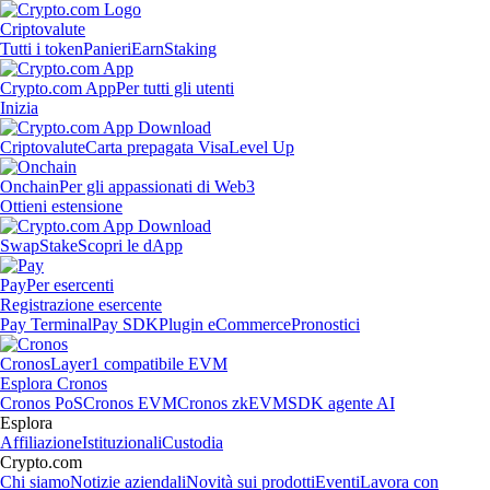
Criptovalute
Tutti i token
Panieri
Earn
Staking
Crypto.com App
Per tutti gli utenti
Inizia
Criptovalute
Carta prepagata Visa
Level Up
Onchain
Per gli appassionati di Web3
Ottieni estensione
Swap
Stake
Scopri le dApp
Pay
Per esercenti
Registrazione esercente
Pay Terminal
Pay SDK
Plugin eCommerce
Pronostici
Cronos
Layer1 compatibile EVM
Esplora Cronos
Cronos PoS
Cronos EVM
Cronos zkEVM
SDK agente AI
Esplora
Affiliazione
Istituzionali
Custodia
Crypto.com
Chi siamo
Notizie aziendali
Novità sui prodotti
Eventi
Lavora con