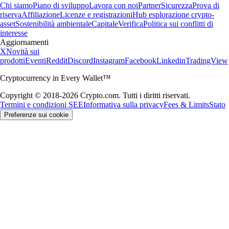
Chi siamo
Piano di sviluppo
Lavora con noi
Partner
Sicurezza
Prova di
riserva
Affiliazione
Licenze e registrazioni
Hub esplorazione crypto-
asset
Sostenibilità ambientale
Capitale
Verifica
Politica sui conflitti di
interesse
Aggiornamenti
X
Novità sui
prodotti
Eventi
Reddit
Discord
Instagram
Facebook
Linkedin
TradingView
Cryptocurrency in Every Wallet™
Copyright © 2018-2026 Crypto.com. Tutti i diritti riservati.
Termini e condizioni SEE
Informativa sulla privacy
Fees & Limits
Stato
Preferenze sui cookie