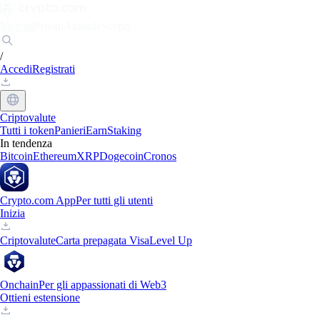
Mercati
Privati
Aziende
Scopri
/
Accedi
Registrati
Criptovalute
Tutti i token
Panieri
Earn
Staking
In tendenza
Bitcoin
Ethereum
XRP
Dogecoin
Cronos
Crypto.com App
Per tutti gli utenti
Inizia
Criptovalute
Carta prepagata Visa
Level Up
Onchain
Per gli appassionati di Web3
Ottieni estensione