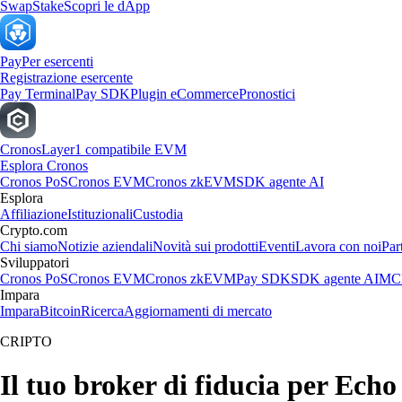
Swap
Stake
Scopri le dApp
Pay
Per esercenti
Registrazione esercente
Pay Terminal
Pay SDK
Plugin eCommerce
Pronostici
Cronos
Layer1 compatibile EVM
Esplora Cronos
Cronos PoS
Cronos EVM
Cronos zkEVM
SDK agente AI
Esplora
Affiliazione
Istituzionali
Custodia
Crypto.com
Chi siamo
Notizie aziendali
Novità sui prodotti
Eventi
Lavora con noi
Par
Sviluppatori
Cronos PoS
Cronos EVM
Cronos zkEVM
Pay SDK
SDK agente AI
MCP
Impara
Impara
Bitcoin
Ricerca
Aggiornamenti di mercato
CRIPTO
Il tuo broker di fiducia per Ech