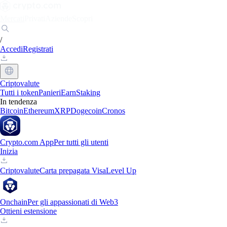
Mercati
Privati
Aziende
Scopri
/
Accedi
Registrati
Criptovalute
Tutti i token
Panieri
Earn
Staking
In tendenza
Bitcoin
Ethereum
XRP
Dogecoin
Cronos
Crypto.com App
Per tutti gli utenti
Inizia
Criptovalute
Carta prepagata Visa
Level Up
Onchain
Per gli appassionati di Web3
Ottieni estensione