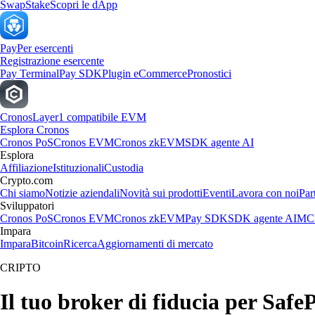
Swap
Stake
Scopri le dApp
Pay
Per esercenti
Registrazione esercente
Pay Terminal
Pay SDK
Plugin eCommerce
Pronostici
Cronos
Layer1 compatibile EVM
Esplora Cronos
Cronos PoS
Cronos EVM
Cronos zkEVM
SDK agente AI
Esplora
Affiliazione
Istituzionali
Custodia
Crypto.com
Chi siamo
Notizie aziendali
Novità sui prodotti
Eventi
Lavora con noi
Par
Sviluppatori
Cronos PoS
Cronos EVM
Cronos zkEVM
Pay SDK
SDK agente AI
MCP
Impara
Impara
Bitcoin
Ricerca
Aggiornamenti di mercato
CRIPTO
Il tuo broker di fiducia per Safe