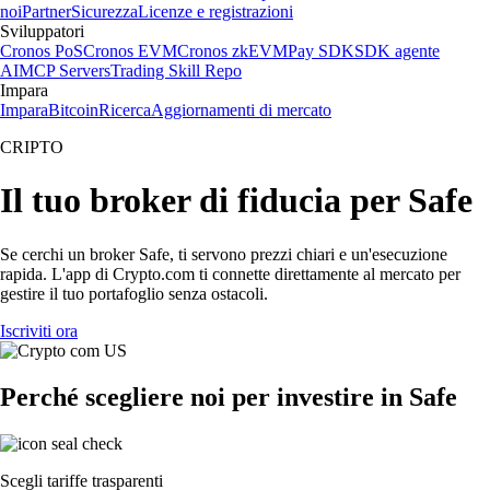
noi
Partner
Sicurezza
Licenze e registrazioni
Sviluppatori
Cronos PoS
Cronos EVM
Cronos zkEVM
Pay SDK
SDK agente
AI
MCP Servers
Trading Skill Repo
Impara
Impara
Bitcoin
Ricerca
Aggiornamenti di mercato
CRIPTO
Il tuo broker di fiducia per Safe
Se cerchi un broker Safe, ti servono prezzi chiari e un'esecuzione
rapida. L'app di Crypto.com ti connette direttamente al mercato per
gestire il tuo portafoglio senza ostacoli.
Iscriviti ora
Perché scegliere noi per investire in Safe
Scegli tariffe trasparenti