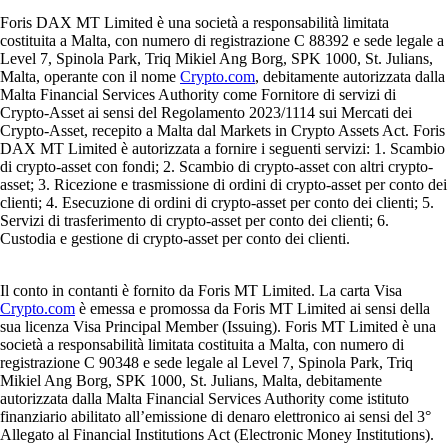
Foris DAX MT Limited è una società a responsabilità limitata
costituita a Malta, con numero di registrazione C 88392 e sede legale a
Level 7, Spinola Park, Triq Mikiel Ang Borg, SPK 1000, St. Julians,
Malta, operante con il nome
Crypto.com
, debitamente autorizzata dalla
Malta Financial Services Authority come Fornitore di servizi di
Crypto-Asset ai sensi del Regolamento 2023/1114 sui Mercati dei
Crypto-Asset, recepito a Malta dal Markets in Crypto Assets Act. Foris
DAX MT Limited è autorizzata a fornire i seguenti servizi: 1. Scambio
di crypto-asset con fondi; 2. Scambio di crypto-asset con altri crypto-
asset; 3. Ricezione e trasmissione di ordini di crypto-asset per conto dei
clienti; 4. Esecuzione di ordini di crypto-asset per conto dei clienti; 5.
Servizi di trasferimento di crypto-asset per conto dei clienti; 6.
Custodia e gestione di crypto-asset per conto dei clienti.
Il conto in contanti è fornito da Foris MT Limited. La carta Visa
Crypto.com
è emessa e promossa da Foris MT Limited ai sensi della
sua licenza Visa Principal Member (Issuing). Foris MT Limited è una
società a responsabilità limitata costituita a Malta, con numero di
registrazione C 90348 e sede legale al Level 7, Spinola Park, Triq
Mikiel Ang Borg, SPK 1000, St. Julians, Malta, debitamente
autorizzata dalla Malta Financial Services Authority come istituto
finanziario abilitato all’emissione di denaro elettronico ai sensi del 3°
Allegato al Financial Institutions Act (Electronic Money Institutions).