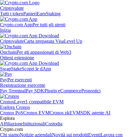
Criptovalute
Tutti i token
Panieri
Earn
Staking
Crypto.com App
Per tutti gli utenti
Inizia
Criptovalute
Carta prepagata Visa
Level Up
Onchain
Per gli appassionati di Web3
Ottieni estensione
Swap
Stake
Scopri le dApp
Pay
Per esercenti
Registrazione esercente
Pay Terminal
Pay SDK
Plugin eCommerce
Pronostici
Cronos
Layer1 compatibile EVM
Esplora Cronos
Cronos PoS
Cronos EVM
Cronos zkEVM
SDK agente AI
Esplora
Affiliazione
Istituzionali
Custodia
Crypto.com
Chi siamo
Notizie aziendali
Novità sui prodotti
Eventi
Lavora con