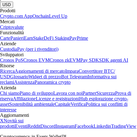
USD
Prodotti
Crypto.com App
Onchain
Level Up
Mercati
Criptovalute
Funzionalità
Carte
Panieri
Earn
Stake
DeFi Staking
Pay
Prime
Aziende
Custodia
Pay (per i rivenditori)
Sviluppatori
Cronos PoS
Cronos EVM
Cronos zkEVM
Pay SDK
SDK agenti AI
Risorse
Ricerca
Aggiornamenti di mercato
Impara
Convertitore BTC/
USD
Glossario
Widget di prezzo
Bot Telegram
Informativa sui
reclami
Assistenza
Panoramica crypto
Azienda
Chi siamo
Piano di sviluppo
Lavora con noi
Partner
Sicurezza
Prova di
riserva
Affiliazione
Licenze e registrazioni
Hub esplorazione crypto-
asset
Sostenibilità ambientale
Capitale
Verifica
Politica sui conflitti di
interesse
Aggiornamenti
X
Novità sui
prodotti
Eventi
Reddit
Discord
Instagram
Facebook
Linkedin
TradingView
Cryptocurrency in Every Wallet™