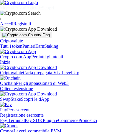
Mercati
Privati
Aziende
Scopri
/
Accedi
Registrati
Criptovalute
Tutti i token
Panieri
Earn
Staking
Crypto.com App
Per tutti gli utenti
Inizia
Criptovalute
Carta prepagata Visa
Level Up
Onchain
Per gli appassionati di Web3
Ottieni estensione
Swap
Stake
Scopri le dApp
Pay
Per esercenti
Registrazione esercente
Pay Terminal
Pay SDK
Plugin eCommerce
Pronostici
Cronos
Layer1 compatibile EVM