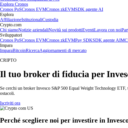
Esplora Cronos
Cronos PoS
Cronos EVM
Cronos zkEVM
SDK agente AI
Esplora
Affiliazione
Istituzionali
Custodia
Crypto.com
Chi siamo
Notizie aziendali
Novità sui prodotti
Eventi
Lavora con noi
Par
Sviluppatori
Cronos PoS
Cronos EVM
Cronos zkEVM
Pay SDK
SDK agente AI
MCP
Impara
Impara
Bitcoin
Ricerca
Aggiornamenti di mercato
CRIPTO
Il tuo broker di fiducia per In
Se cerchi un broker Invesco S&P 500 Equal Weight Technology ETF, ti se
ostacoli.
Iscriviti ora
Perché scegliere noi per investire in Inv