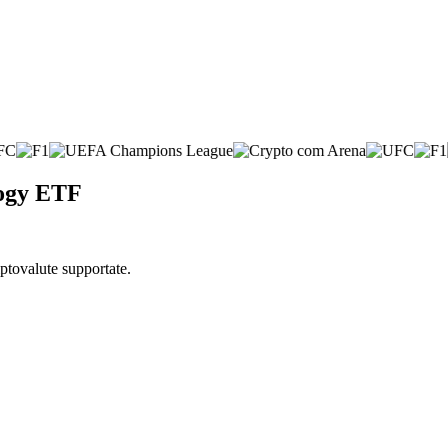
logy ETF
iptovalute supportate.