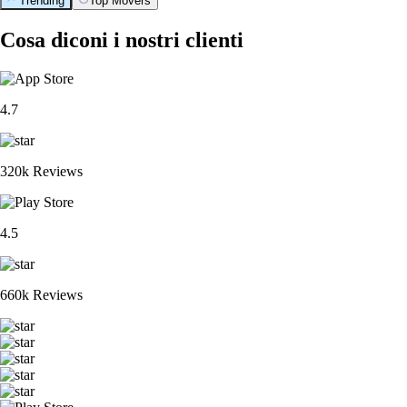
Trending
Top Movers
Cosa diconi i nostri clienti
4.7
320k Reviews
4.5
660k Reviews