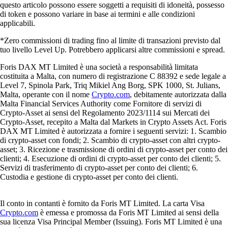
questo articolo possono essere soggetti a requisiti di idoneità, possesso
di token e possono variare in base ai termini e alle condizioni
applicabili.
*Zero commissioni di trading fino al limite di transazioni previsto dal
tuo livello Level Up. Potrebbero applicarsi altre commissioni e spread.
Foris DAX MT Limited è una società a responsabilità limitata
costituita a Malta, con numero di registrazione C 88392 e sede legale a
Level 7, Spinola Park, Triq Mikiel Ang Borg, SPK 1000, St. Julians,
Malta, operante con il nome
Crypto.com
, debitamente autorizzata dalla
Malta Financial Services Authority come Fornitore di servizi di
Crypto-Asset ai sensi del Regolamento 2023/1114 sui Mercati dei
Crypto-Asset, recepito a Malta dal Markets in Crypto Assets Act. Foris
DAX MT Limited è autorizzata a fornire i seguenti servizi: 1. Scambio
di crypto-asset con fondi; 2. Scambio di crypto-asset con altri crypto-
asset; 3. Ricezione e trasmissione di ordini di crypto-asset per conto dei
clienti; 4. Esecuzione di ordini di crypto-asset per conto dei clienti; 5.
Servizi di trasferimento di crypto-asset per conto dei clienti; 6.
Custodia e gestione di crypto-asset per conto dei clienti.
Il conto in contanti è fornito da Foris MT Limited. La carta Visa
Crypto.com
è emessa e promossa da Foris MT Limited ai sensi della
sua licenza Visa Principal Member (Issuing). Foris MT Limited è una