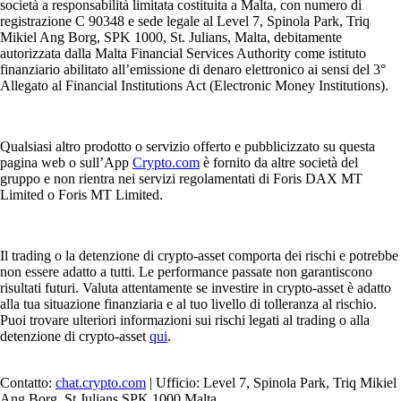
società a responsabilità limitata costituita a Malta, con numero di
registrazione C 90348 e sede legale al Level 7, Spinola Park, Triq
Mikiel Ang Borg, SPK 1000, St. Julians, Malta, debitamente
autorizzata dalla Malta Financial Services Authority come istituto
finanziario abilitato all’emissione di denaro elettronico ai sensi del 3°
Allegato al Financial Institutions Act (Electronic Money Institutions).
Qualsiasi altro prodotto o servizio offerto e pubblicizzato su questa
pagina web o sull’App
Crypto.com
è fornito da altre società del
gruppo e non rientra nei servizi regolamentati di Foris DAX MT
Limited o Foris MT Limited.
Il trading o la detenzione di crypto-asset comporta dei rischi e potrebbe
non essere adatto a tutti. Le performance passate non garantiscono
risultati futuri. Valuta attentamente se investire in crypto-asset è adatto
alla tua situazione finanziaria e al tuo livello di tolleranza al rischio.
Puoi trovare ulteriori informazioni sui rischi legati al trading o alla
detenzione di crypto-asset
qui
.
Contatto:
chat.crypto.com
| Ufficio: Level 7, Spinola Park, Triq Mikiel
Ang Borg, St Julians SPK 1000 Malta.