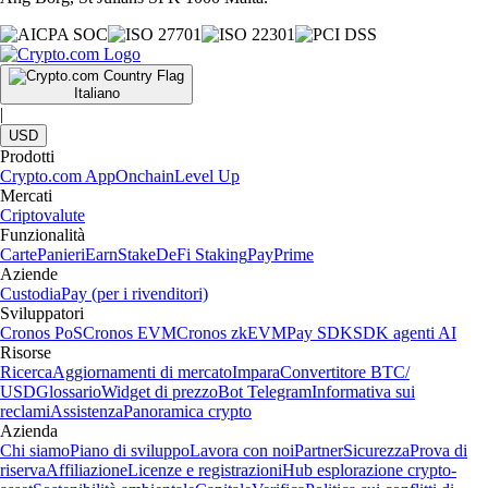
Italiano
|
USD
Prodotti
Crypto.com App
Onchain
Level Up
Mercati
Criptovalute
Funzionalità
Carte
Panieri
Earn
Stake
DeFi Staking
Pay
Prime
Aziende
Custodia
Pay (per i rivenditori)
Sviluppatori
Cronos PoS
Cronos EVM
Cronos zkEVM
Pay SDK
SDK agenti AI
Risorse
Ricerca
Aggiornamenti di mercato
Impara
Convertitore BTC/
USD
Glossario
Widget di prezzo
Bot Telegram
Informativa sui
reclami
Assistenza
Panoramica crypto
Azienda
Chi siamo
Piano di sviluppo
Lavora con noi
Partner
Sicurezza
Prova di
riserva
Affiliazione
Licenze e registrazioni
Hub esplorazione crypto-