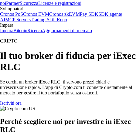
noi
Partner
Sicurezza
Licenze e registrazioni
Sviluppatori
Cronos PoS
Cronos EVM
Cronos zkEVM
Pay SDK
SDK agente
AI
MCP Servers
Trading Skill Repo
Impara
Impara
Bitcoin
Ricerca
Aggiornamenti di mercato
CRIPTO
Il tuo broker di fiducia per iExec
RLC
Se cerchi un broker iExec RLC, ti servono prezzi chiari e
un'esecuzione rapida. L'app di Crypto.com ti connette direttamente al
mercato per gestire il tuo portafoglio senza ostacoli.
Iscriviti ora
Perché scegliere noi per investire in iExec
RLC