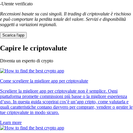
-
Utente verificato
Recensioni basate su casi singoli. Il trading di criptovalute è rischioso
e può comportare la perdita totale del valore. Servizi e disponibilità
soggetti a variazioni regionali.
Scarica l'app
Capire le criptovalute
Diventa un esperto di crypto
Come scegliere la migliore app per criptovalute
Scegliere la migliore app per criptovalute non è semplice. Ogni
piattaforma promette commissioni più basse o la migliore esperienza
d’uso. In questa guida scoprirai cos’è un’app cripto, come valutarla e
quali caratteristiche contano davvero per comprare, vendere o gestire le
tue criptovalute in modo sicuro.
Learn more