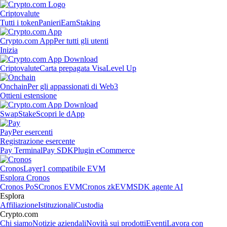
Criptovalute
Tutti i token
Panieri
Earn
Staking
Crypto.com App
Per tutti gli utenti
Inizia
Criptovalute
Carta prepagata Visa
Level Up
Onchain
Per gli appassionati di Web3
Ottieni estensione
Swap
Stake
Scopri le dApp
Pay
Per esercenti
Registrazione esercente
Pay Terminal
Pay SDK
Plugin eCommerce
Cronos
Layer1 compatibile EVM
Esplora Cronos
Cronos PoS
Cronos EVM
Cronos zkEVM
SDK agente AI
Esplora
Affiliazione
Istituzionali
Custodia
Crypto.com
Chi siamo
Notizie aziendali
Novità sui prodotti
Eventi
Lavora con