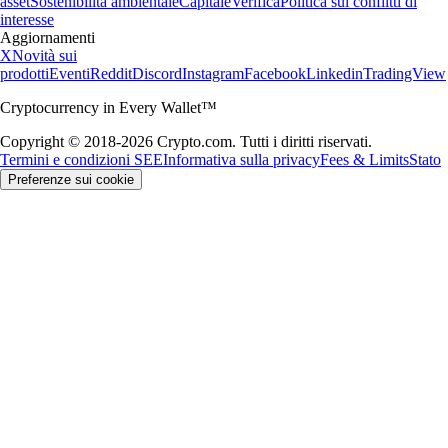
asset
Sostenibilità ambientale
Capitale
Verifica
Politica sui conflitti di
interesse
Aggiornamenti
X
Novità sui
prodotti
Eventi
Reddit
Discord
Instagram
Facebook
Linkedin
TradingView
Cryptocurrency in Every Wallet™
Copyright © 2018-2026 Crypto.com. Tutti i diritti riservati.
Termini e condizioni SEE
Informativa sulla privacy
Fees & Limits
Stato
Preferenze sui cookie