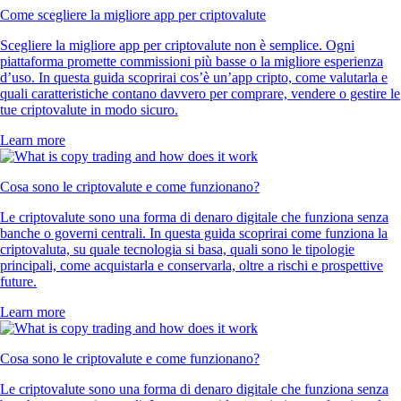
Come scegliere la migliore app per criptovalute
Scegliere la migliore app per criptovalute non è semplice. Ogni
piattaforma promette commissioni più basse o la migliore esperienza
d’uso. In questa guida scoprirai cos’è un’app cripto, come valutarla e
quali caratteristiche contano davvero per comprare, vendere o gestire le
tue criptovalute in modo sicuro.
Learn more
Cosa sono le criptovalute e come funzionano?
Le criptovalute sono una forma di denaro digitale che funziona senza
banche o governi centrali. In questa guida scoprirai come funziona la
criptovaluta, su quale tecnologia si basa, quali sono le tipologie
principali, come acquistarla e conservarla, oltre a rischi e prospettive
future.
Learn more
Cosa sono le criptovalute e come funzionano?
Le criptovalute sono una forma di denaro digitale che funziona senza