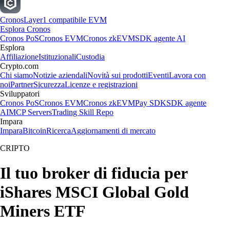
Cronos
Layer1 compatibile EVM
Esplora Cronos
Cronos PoS
Cronos EVM
Cronos zkEVM
SDK agente AI
Esplora
Affiliazione
Istituzionali
Custodia
Crypto.com
Chi siamo
Notizie aziendali
Novità sui prodotti
Eventi
Lavora con
noi
Partner
Sicurezza
Licenze e registrazioni
Sviluppatori
Cronos PoS
Cronos EVM
Cronos zkEVM
Pay SDK
SDK agente
AI
MCP Servers
Trading Skill Repo
Impara
Impara
Bitcoin
Ricerca
Aggiornamenti di mercato
CRIPTO
Il tuo broker di fiducia per
iShares MSCI Global Gold
Miners ETF