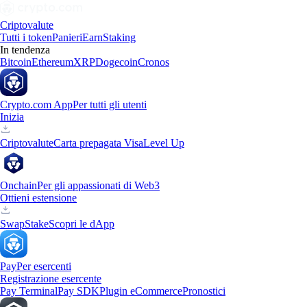
Criptovalute
Tutti i token
Panieri
Earn
Staking
In tendenza
Bitcoin
Ethereum
XRP
Dogecoin
Cronos
Crypto.com App
Per tutti gli utenti
Inizia
Criptovalute
Carta prepagata Visa
Level Up
Onchain
Per gli appassionati di Web3
Ottieni estensione
Swap
Stake
Scopri le dApp
Pay
Per esercenti
Registrazione esercente
Pay Terminal
Pay SDK
Plugin eCommerce
Pronostici