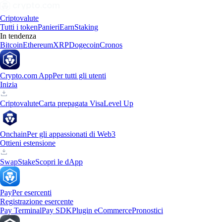
Criptovalute
Tutti i token
Panieri
Earn
Staking
In tendenza
Bitcoin
Ethereum
XRP
Dogecoin
Cronos
Crypto.com App
Per tutti gli utenti
Inizia
Criptovalute
Carta prepagata Visa
Level Up
Onchain
Per gli appassionati di Web3
Ottieni estensione
Swap
Stake
Scopri le dApp
Pay
Per esercenti
Registrazione esercente
Pay Terminal
Pay SDK
Plugin eCommerce
Pronostici