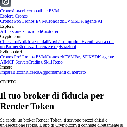
Cronos
Layer1 compatibile EVM
Esplora Cronos
Cronos PoS
Cronos EVM
Cronos zkEVM
SDK agente AI
Esplora
Affiliazione
Istituzionali
Custodia
Crypto.com
Chi siamo
Notizie aziendali
Novità sui prodotti
Eventi
Lavora con
noi
Partner
Sicurezza
Licenze e registrazioni
Sviluppatori
Cronos PoS
Cronos EVM
Cronos zkEVM
Pay SDK
SDK agente
AI
MCP Servers
Trading Skill Repo
Impara
Impara
Bitcoin
Ricerca
Aggiornamenti di mercato
CRIPTO
Il tuo broker di fiducia per
Render Token
Se cerchi un broker Render Token, ti servono prezzi chiari e
un'esecuzione rapida. L'app di Crypto.com ti connette direttamente al