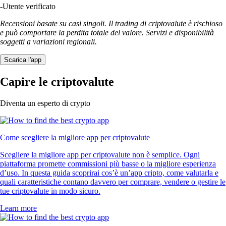
-
Utente verificato
Recensioni basate su casi singoli. Il trading di criptovalute è rischioso
e può comportare la perdita totale del valore. Servizi e disponibilità
soggetti a variazioni regionali.
Scarica l'app
Capire le criptovalute
Diventa un esperto di crypto
Come scegliere la migliore app per criptovalute
Scegliere la migliore app per criptovalute non è semplice. Ogni
piattaforma promette commissioni più basse o la migliore esperienza
d’uso. In questa guida scoprirai cos’è un’app cripto, come valutarla e
quali caratteristiche contano davvero per comprare, vendere o gestire le
tue criptovalute in modo sicuro.
Learn more