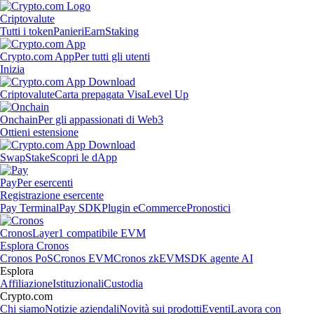
Criptovalute
Tutti i token
Panieri
Earn
Staking
Crypto.com App
Per tutti gli utenti
Inizia
Criptovalute
Carta prepagata Visa
Level Up
Onchain
Per gli appassionati di Web3
Ottieni estensione
Swap
Stake
Scopri le dApp
Pay
Per esercenti
Registrazione esercente
Pay Terminal
Pay SDK
Plugin eCommerce
Pronostici
Cronos
Layer1 compatibile EVM
Esplora Cronos
Cronos PoS
Cronos EVM
Cronos zkEVM
SDK agente AI
Esplora
Affiliazione
Istituzionali
Custodia
Crypto.com
Chi siamo
Notizie aziendali
Novità sui prodotti
Eventi
Lavora con