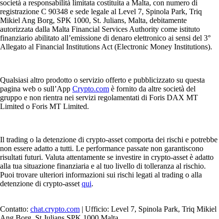
società a responsabilità limitata costituita a Malta, con numero di
registrazione C 90348 e sede legale al Level 7, Spinola Park, Triq
Mikiel Ang Borg, SPK 1000, St. Julians, Malta, debitamente
autorizzata dalla Malta Financial Services Authority come istituto
finanziario abilitato all’emissione di denaro elettronico ai sensi del 3°
Allegato al Financial Institutions Act (Electronic Money Institutions).
Qualsiasi altro prodotto o servizio offerto e pubblicizzato su questa
pagina web o sull’App
Crypto.com
è fornito da altre società del
gruppo e non rientra nei servizi regolamentati di Foris DAX MT
Limited o Foris MT Limited.
Il trading o la detenzione di crypto-asset comporta dei rischi e potrebbe
non essere adatto a tutti. Le performance passate non garantiscono
risultati futuri. Valuta attentamente se investire in crypto-asset è adatto
alla tua situazione finanziaria e al tuo livello di tolleranza al rischio.
Puoi trovare ulteriori informazioni sui rischi legati al trading o alla
detenzione di crypto-asset
qui
.
Contatto:
chat.crypto.com
| Ufficio: Level 7, Spinola Park, Triq Mikiel
Ang Borg, St Julians SPK 1000 Malta.