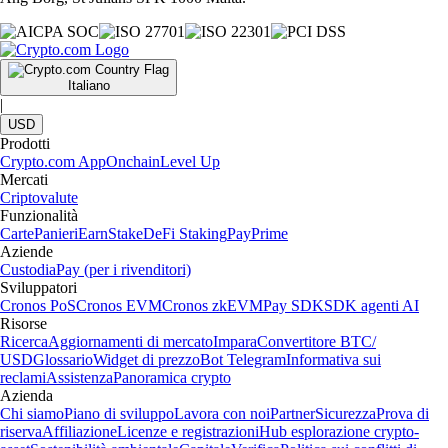
Italiano
|
USD
Prodotti
Crypto.com App
Onchain
Level Up
Mercati
Criptovalute
Funzionalità
Carte
Panieri
Earn
Stake
DeFi Staking
Pay
Prime
Aziende
Custodia
Pay (per i rivenditori)
Sviluppatori
Cronos PoS
Cronos EVM
Cronos zkEVM
Pay SDK
SDK agenti AI
Risorse
Ricerca
Aggiornamenti di mercato
Impara
Convertitore BTC/
USD
Glossario
Widget di prezzo
Bot Telegram
Informativa sui
reclami
Assistenza
Panoramica crypto
Azienda
Chi siamo
Piano di sviluppo
Lavora con noi
Partner
Sicurezza
Prova di
riserva
Affiliazione
Licenze e registrazioni
Hub esplorazione crypto-