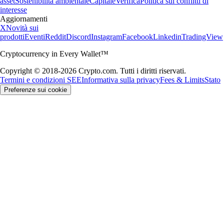
asset
Sostenibilità ambientale
Capitale
Verifica
Politica sui conflitti di
interesse
Aggiornamenti
X
Novità sui
prodotti
Eventi
Reddit
Discord
Instagram
Facebook
Linkedin
TradingView
Cryptocurrency in Every Wallet™
Copyright © 2018-2026 Crypto.com. Tutti i diritti riservati.
Termini e condizioni SEE
Informativa sulla privacy
Fees & Limits
Stato
Preferenze sui cookie