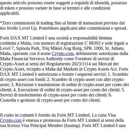
questo articolo possono essere soggetti a requisiti di idoneità, possesso
di token e possono variare in base ai termini e alle condizioni
applicabili.
*Zero commissioni di trading fino al limite di transazioni previsto dal
tuo livello Level Up. Potrebbero applicarsi altre commissioni e spread.
Foris DAX MT Limited è una società a responsabilità limitata
costituita a Malta, con numero di registrazione C 88392 e sede legale a
Level 7, Spinola Park, Triq Mikiel Ang Borg, SPK 1000, St. Julians,
Malta, operante con il nome
Crypto.com
, debitamente autorizzata dalla
Malta Financial Services Authority come Fornitore di servizi di
Crypto-Asset ai sensi del Regolamento 2023/1114 sui Mercati dei
Crypto-Asset, recepito a Malta dal Markets in Crypto Assets Act. Foris
DAX MT Limited è autorizzata a fornire i seguenti servizi: 1. Scambio
di crypto-asset con fondi; 2. Scambio di crypto-asset con altri crypto-
asset; 3. Ricezione e trasmissione di ordini di crypto-asset per conto dei
clienti; 4. Esecuzione di ordini di crypto-asset per conto dei clienti; 5.
Servizi di trasferimento di crypto-asset per conto dei clienti; 6.
Custodia e gestione di crypto-asset per conto dei clienti.
Il conto in contanti è fornito da Foris MT Limited. La carta Visa
Crypto.com
è emessa e promossa da Foris MT Limited ai sensi della
sua licenza Visa Principal Member (Issuing). Foris MT Limited è una