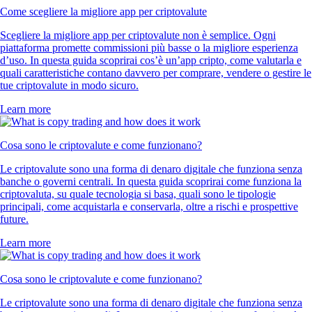
Come scegliere la migliore app per criptovalute
Scegliere la migliore app per criptovalute non è semplice. Ogni
piattaforma promette commissioni più basse o la migliore esperienza
d’uso. In questa guida scoprirai cos’è un’app cripto, come valutarla e
quali caratteristiche contano davvero per comprare, vendere o gestire le
tue criptovalute in modo sicuro.
Learn more
Cosa sono le criptovalute e come funzionano?
Le criptovalute sono una forma di denaro digitale che funziona senza
banche o governi centrali. In questa guida scoprirai come funziona la
criptovaluta, su quale tecnologia si basa, quali sono le tipologie
principali, come acquistarla e conservarla, oltre a rischi e prospettive
future.
Learn more
Cosa sono le criptovalute e come funzionano?
Le criptovalute sono una forma di denaro digitale che funziona senza