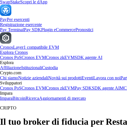
Swap
Stake
Scopri le dApp
Pay
Per esercenti
Registrazione esercente
Pay Terminal
Pay SDK
Plugin eCommerce
Pronostici
Cronos
Layer1 compatibile EVM
Esplora Cronos
Cronos PoS
Cronos EVM
Cronos zkEVM
SDK agente AI
Esplora
Affiliazione
Istituzionali
Custodia
Crypto.com
Chi siamo
Notizie aziendali
Novità sui prodotti
Eventi
Lavora con noi
Par
Sviluppatori
Cronos PoS
Cronos EVM
Cronos zkEVM
Pay SDK
SDK agente AI
MCP
Impara
Impara
Bitcoin
Ricerca
Aggiornamenti di mercato
CRIPTO
Il tuo broker di fiducia per Res