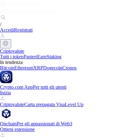
Mercati
Privati
Aziende
Scopri
/
Accedi
Registrati
Criptovalute
Tutti i token
Panieri
Earn
Staking
In tendenza
Bitcoin
Ethereum
XRP
Dogecoin
Cronos
Crypto.com App
Per tutti gli utenti
Inizia
Criptovalute
Carta prepagata Visa
Level Up
Onchain
Per gli appassionati di Web3
Ottieni estensione