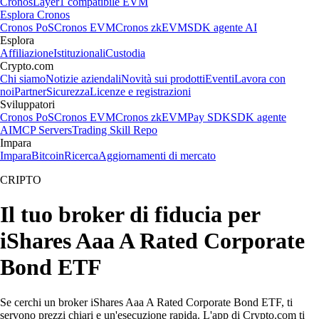
Cronos
Layer1 compatibile EVM
Esplora Cronos
Cronos PoS
Cronos EVM
Cronos zkEVM
SDK agente AI
Esplora
Affiliazione
Istituzionali
Custodia
Crypto.com
Chi siamo
Notizie aziendali
Novità sui prodotti
Eventi
Lavora con
noi
Partner
Sicurezza
Licenze e registrazioni
Sviluppatori
Cronos PoS
Cronos EVM
Cronos zkEVM
Pay SDK
SDK agente
AI
MCP Servers
Trading Skill Repo
Impara
Impara
Bitcoin
Ricerca
Aggiornamenti di mercato
CRIPTO
Il tuo broker di fiducia per
iShares Aaa A Rated Corporate
Bond ETF
Se cerchi un broker iShares Aaa A Rated Corporate Bond ETF, ti
servono prezzi chiari e un'esecuzione rapida. L'app di Crypto.com ti