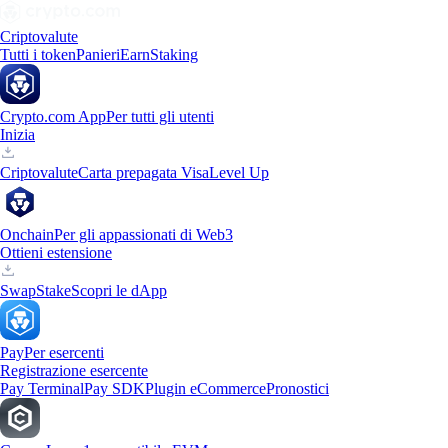
Criptovalute
Tutti i token
Panieri
Earn
Staking
Crypto.com App
Per tutti gli utenti
Inizia
Criptovalute
Carta prepagata Visa
Level Up
Onchain
Per gli appassionati di Web3
Ottieni estensione
Swap
Stake
Scopri le dApp
Pay
Per esercenti
Registrazione esercente
Pay Terminal
Pay SDK
Plugin eCommerce
Pronostici