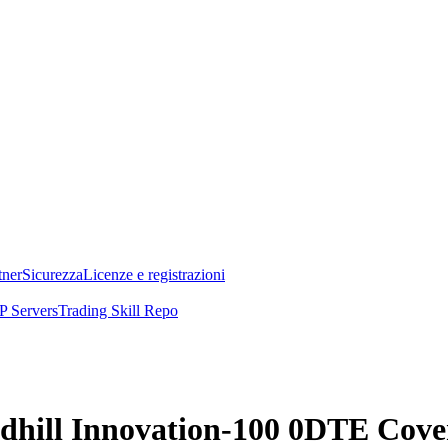
tner
Sicurezza
Licenze e registrazioni
 Servers
Trading Skill Repo
undhill Innovation-100 0DTE Cov