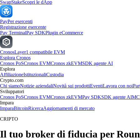
Swap
Stake
Scopri le dApp
Pay
Per esercenti
Registrazione esercente
Pay Terminal
Pay SDK
Plugin eCommerce
Cronos
Layer1 compatibile EVM
Esplora Cronos
Cronos PoS
Cronos EVM
Cronos zkEVM
SDK agente AI
Esplora
Affiliazione
Istituzionali
Custodia
Crypto.com
Chi siamo
Notizie aziendali
Novità sui prodotti
Eventi
Lavora con noi
Par
Sviluppatori
Cronos PoS
Cronos EVM
Cronos zkEVM
Pay SDK
SDK agente AI
MCP
Impara
Impara
Bitcoin
Ricerca
Aggiornamenti di mercato
CRIPTO
Il tuo broker di fiducia per Ro