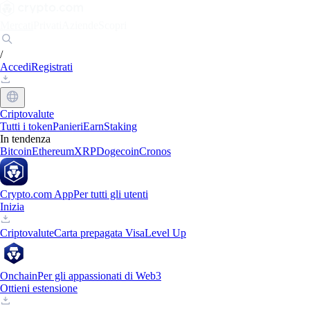
Mercati
Privati
Aziende
Scopri
/
Accedi
Registrati
Criptovalute
Tutti i token
Panieri
Earn
Staking
In tendenza
Bitcoin
Ethereum
XRP
Dogecoin
Cronos
Crypto.com App
Per tutti gli utenti
Inizia
Criptovalute
Carta prepagata Visa
Level Up
Onchain
Per gli appassionati di Web3
Ottieni estensione