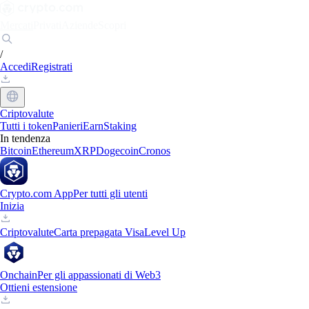
Mercati
Privati
Aziende
Scopri
/
Accedi
Registrati
Criptovalute
Tutti i token
Panieri
Earn
Staking
In tendenza
Bitcoin
Ethereum
XRP
Dogecoin
Cronos
Crypto.com App
Per tutti gli utenti
Inizia
Criptovalute
Carta prepagata Visa
Level Up
Onchain
Per gli appassionati di Web3
Ottieni estensione