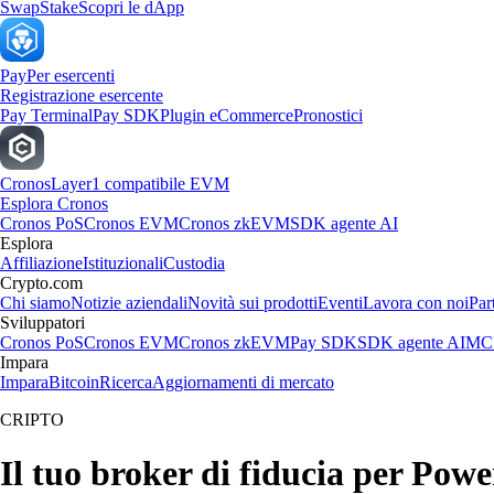
Swap
Stake
Scopri le dApp
Pay
Per esercenti
Registrazione esercente
Pay Terminal
Pay SDK
Plugin eCommerce
Pronostici
Cronos
Layer1 compatibile EVM
Esplora Cronos
Cronos PoS
Cronos EVM
Cronos zkEVM
SDK agente AI
Esplora
Affiliazione
Istituzionali
Custodia
Crypto.com
Chi siamo
Notizie aziendali
Novità sui prodotti
Eventi
Lavora con noi
Par
Sviluppatori
Cronos PoS
Cronos EVM
Cronos zkEVM
Pay SDK
SDK agente AI
MCP
Impara
Impara
Bitcoin
Ricerca
Aggiornamenti di mercato
CRIPTO
Il tuo broker di fiducia per Powe