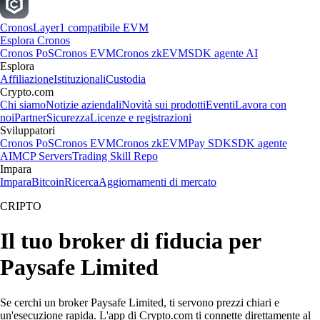
Cronos
Layer1 compatibile EVM
Esplora Cronos
Cronos PoS
Cronos EVM
Cronos zkEVM
SDK agente AI
Esplora
Affiliazione
Istituzionali
Custodia
Crypto.com
Chi siamo
Notizie aziendali
Novità sui prodotti
Eventi
Lavora con
noi
Partner
Sicurezza
Licenze e registrazioni
Sviluppatori
Cronos PoS
Cronos EVM
Cronos zkEVM
Pay SDK
SDK agente
AI
MCP Servers
Trading Skill Repo
Impara
Impara
Bitcoin
Ricerca
Aggiornamenti di mercato
CRIPTO
Il tuo broker di fiducia per
Paysafe Limited
Se cerchi un broker Paysafe Limited, ti servono prezzi chiari e
un'esecuzione rapida. L'app di Crypto.com ti connette direttamente al