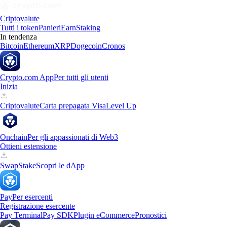
Criptovalute
Tutti i token
Panieri
Earn
Staking
In tendenza
Bitcoin
Ethereum
XRP
Dogecoin
Cronos
Crypto.com App
Per tutti gli utenti
Inizia
Criptovalute
Carta prepagata Visa
Level Up
Onchain
Per gli appassionati di Web3
Ottieni estensione
Swap
Stake
Scopri le dApp
Pay
Per esercenti
Registrazione esercente
Pay Terminal
Pay SDK
Plugin eCommerce
Pronostici