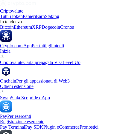
Criptovalute
Tutti i token
Panieri
Earn
Staking
In tendenza
Bitcoin
Ethereum
XRP
Dogecoin
Cronos
Crypto.com App
Per tutti gli utenti
Inizia
Criptovalute
Carta prepagata Visa
Level Up
Onchain
Per gli appassionati di Web3
Ottieni estensione
Swap
Stake
Scopri le dApp
Pay
Per esercenti
Registrazione esercente
Pay Terminal
Pay SDK
Plugin eCommerce
Pronostici