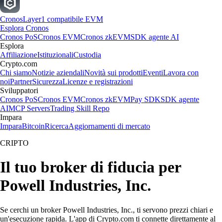
Cronos
Layer1 compatibile EVM
Esplora Cronos
Cronos PoS
Cronos EVM
Cronos zkEVM
SDK agente AI
Esplora
Affiliazione
Istituzionali
Custodia
Crypto.com
Chi siamo
Notizie aziendali
Novità sui prodotti
Eventi
Lavora con
noi
Partner
Sicurezza
Licenze e registrazioni
Sviluppatori
Cronos PoS
Cronos EVM
Cronos zkEVM
Pay SDK
SDK agente
AI
MCP Servers
Trading Skill Repo
Impara
Impara
Bitcoin
Ricerca
Aggiornamenti di mercato
CRIPTO
Il tuo broker di fiducia per
Powell Industries, Inc.
Se cerchi un broker Powell Industries, Inc., ti servono prezzi chiari e
un'esecuzione rapida. L'app di Crypto.com ti connette direttamente al