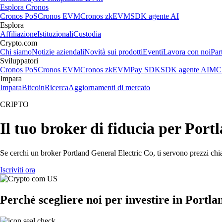
Esplora Cronos
Cronos PoS
Cronos EVM
Cronos zkEVM
SDK agente AI
Esplora
Affiliazione
Istituzionali
Custodia
Crypto.com
Chi siamo
Notizie aziendali
Novità sui prodotti
Eventi
Lavora con noi
Par
Sviluppatori
Cronos PoS
Cronos EVM
Cronos zkEVM
Pay SDK
SDK agente AI
MCP
Impara
Impara
Bitcoin
Ricerca
Aggiornamenti di mercato
CRIPTO
Il tuo broker di fiducia per Por
Se cerchi un broker Portland General Electric Co, ti servono prezzi chia
Iscriviti ora
Perché scegliere noi per investire in Portl