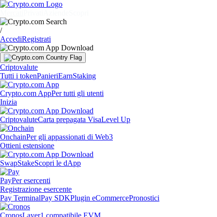
Mercati
Privati
Aziende
Scopri
/
Accedi
Registrati
Criptovalute
Tutti i token
Panieri
Earn
Staking
Crypto.com App
Per tutti gli utenti
Inizia
Criptovalute
Carta prepagata Visa
Level Up
Onchain
Per gli appassionati di Web3
Ottieni estensione
Swap
Stake
Scopri le dApp
Pay
Per esercenti
Registrazione esercente
Pay Terminal
Pay SDK
Plugin eCommerce
Pronostici
Cronos
Layer1 compatibile EVM