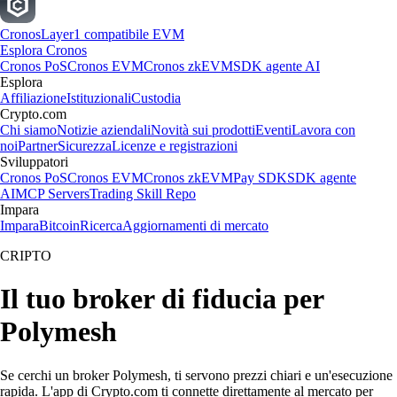
Cronos
Layer1 compatibile EVM
Esplora Cronos
Cronos PoS
Cronos EVM
Cronos zkEVM
SDK agente AI
Esplora
Affiliazione
Istituzionali
Custodia
Crypto.com
Chi siamo
Notizie aziendali
Novità sui prodotti
Eventi
Lavora con
noi
Partner
Sicurezza
Licenze e registrazioni
Sviluppatori
Cronos PoS
Cronos EVM
Cronos zkEVM
Pay SDK
SDK agente
AI
MCP Servers
Trading Skill Repo
Impara
Impara
Bitcoin
Ricerca
Aggiornamenti di mercato
CRIPTO
Il tuo broker di fiducia per
Polymesh
Se cerchi un broker Polymesh, ti servono prezzi chiari e un'esecuzione
rapida. L'app di Crypto.com ti connette direttamente al mercato per