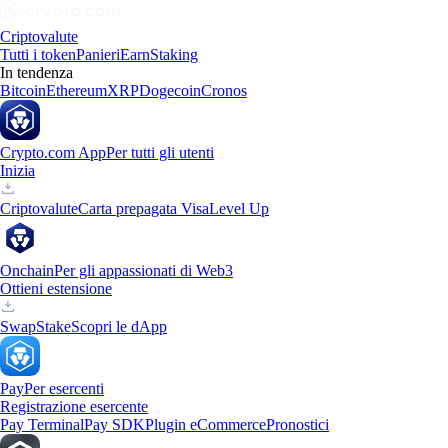
Criptovalute
Tutti i token
Panieri
Earn
Staking
In tendenza
Bitcoin
Ethereum
XRP
Dogecoin
Cronos
Crypto.com App
Per tutti gli utenti
Inizia
Criptovalute
Carta prepagata Visa
Level Up
Onchain
Per gli appassionati di Web3
Ottieni estensione
Swap
Stake
Scopri le dApp
Pay
Per esercenti
Registrazione esercente
Pay Terminal
Pay SDK
Plugin eCommerce
Pronostici