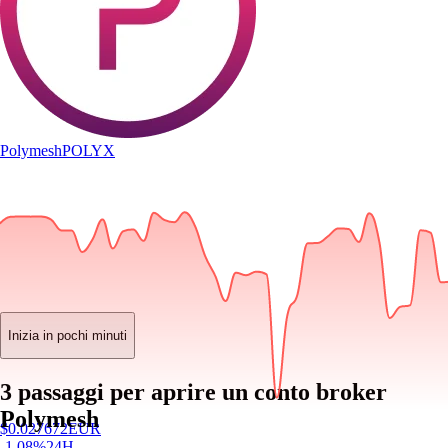
Polymesh
POLYX
Inizia in pochi minuti
3 passaggi per aprire un conto broker
Polymesh
$
0.027672
EUR
-1.08
%
24H