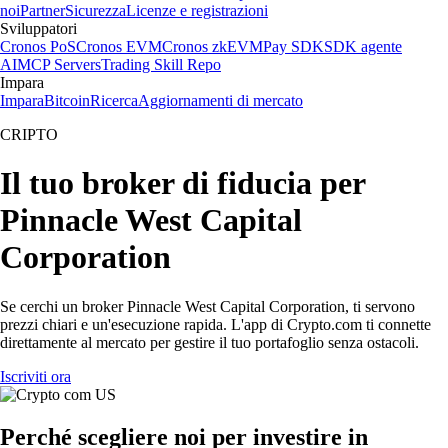
noi
Partner
Sicurezza
Licenze e registrazioni
Sviluppatori
Cronos PoS
Cronos EVM
Cronos zkEVM
Pay SDK
SDK agente
AI
MCP Servers
Trading Skill Repo
Impara
Impara
Bitcoin
Ricerca
Aggiornamenti di mercato
CRIPTO
Il tuo broker di fiducia per
Pinnacle West Capital
Corporation
Se cerchi un broker Pinnacle West Capital Corporation, ti servono
prezzi chiari e un'esecuzione rapida. L'app di Crypto.com ti connette
direttamente al mercato per gestire il tuo portafoglio senza ostacoli.
Iscriviti ora
Perché scegliere noi per investire in