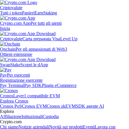
Criptovalute
Tutti i token
Panieri
Earn
Staking
Crypto.com App
Per tutti gli utenti
Inizia
Criptovalute
Carta prepagata Visa
Level Up
Onchain
Per gli appassionati di Web3
Ottieni estensione
Swap
Stake
Scopri le dApp
Pay
Per esercenti
Registrazione esercente
Pay Terminal
Pay SDK
Plugin eCommerce
Cronos
Layer1 compatibile EVM
Esplora Cronos
Cronos PoS
Cronos EVM
Cronos zkEVM
SDK agente AI
Esplora
Affiliazione
Istituzionali
Custodia
Crypto.com
Chi siamo
Notizie aziendali
Novità sui prodotti
Eventi
Lavora con