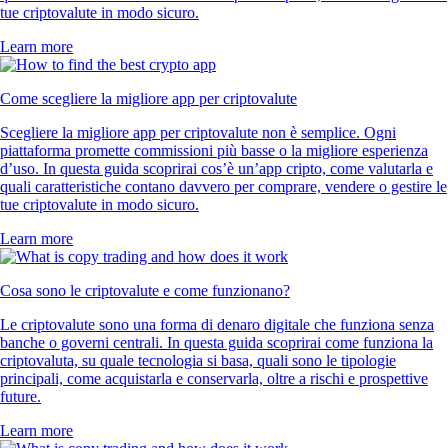
tue criptovalute in modo sicuro.
Learn more
Come scegliere la migliore app per criptovalute
Scegliere la migliore app per criptovalute non è semplice. Ogni
piattaforma promette commissioni più basse o la migliore esperienza
d’uso. In questa guida scoprirai cos’è un’app cripto, come valutarla e
quali caratteristiche contano davvero per comprare, vendere o gestire le
tue criptovalute in modo sicuro.
Learn more
Cosa sono le criptovalute e come funzionano?
Le criptovalute sono una forma di denaro digitale che funziona senza
banche o governi centrali. In questa guida scoprirai come funziona la
criptovaluta, su quale tecnologia si basa, quali sono le tipologie
principali, come acquistarla e conservarla, oltre a rischi e prospettive
future.
Learn more