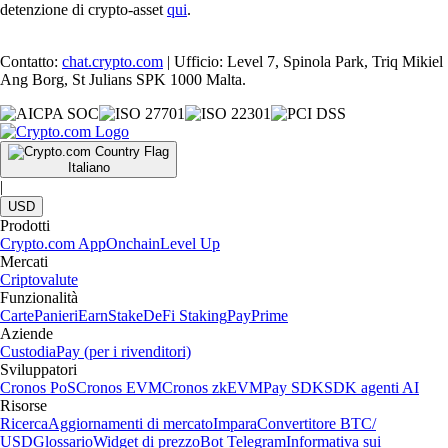
detenzione di crypto-asset
qui
.
Contatto:
chat.crypto.com
| Ufficio: Level 7, Spinola Park, Triq Mikiel
Ang Borg, St Julians SPK 1000 Malta.
Italiano
|
USD
Prodotti
Crypto.com App
Onchain
Level Up
Mercati
Criptovalute
Funzionalità
Carte
Panieri
Earn
Stake
DeFi Staking
Pay
Prime
Aziende
Custodia
Pay (per i rivenditori)
Sviluppatori
Cronos PoS
Cronos EVM
Cronos zkEVM
Pay SDK
SDK agenti AI
Risorse
Ricerca
Aggiornamenti di mercato
Impara
Convertitore BTC/
USD
Glossario
Widget di prezzo
Bot Telegram
Informativa sui