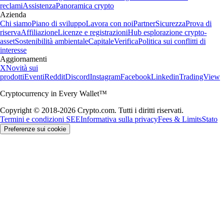
reclami
Assistenza
Panoramica crypto
Azienda
Chi siamo
Piano di sviluppo
Lavora con noi
Partner
Sicurezza
Prova di
riserva
Affiliazione
Licenze e registrazioni
Hub esplorazione crypto-
asset
Sostenibilità ambientale
Capitale
Verifica
Politica sui conflitti di
interesse
Aggiornamenti
X
Novità sui
prodotti
Eventi
Reddit
Discord
Instagram
Facebook
Linkedin
TradingView
Cryptocurrency in Every Wallet™
Copyright © 2018-2026 Crypto.com. Tutti i diritti riservati.
Termini e condizioni SEE
Informativa sulla privacy
Fees & Limits
Stato
Preferenze sui cookie