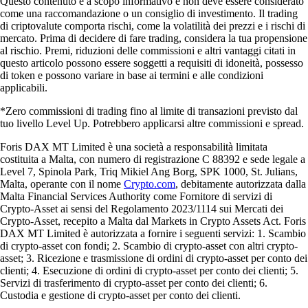
Questo contenuto è a scopo informativo e non deve essere considerato
come una raccomandazione o un consiglio di investimento. Il trading
di criptovalute comporta rischi, come la volatilità dei prezzi e i rischi di
mercato. Prima di decidere di fare trading, considera la tua propensione
al rischio. Premi, riduzioni delle commissioni e altri vantaggi citati in
questo articolo possono essere soggetti a requisiti di idoneità, possesso
di token e possono variare in base ai termini e alle condizioni
applicabili.
*Zero commissioni di trading fino al limite di transazioni previsto dal
tuo livello Level Up. Potrebbero applicarsi altre commissioni e spread.
Foris DAX MT Limited è una società a responsabilità limitata
costituita a Malta, con numero di registrazione C 88392 e sede legale a
Level 7, Spinola Park, Triq Mikiel Ang Borg, SPK 1000, St. Julians,
Malta, operante con il nome
Crypto.com
, debitamente autorizzata dalla
Malta Financial Services Authority come Fornitore di servizi di
Crypto-Asset ai sensi del Regolamento 2023/1114 sui Mercati dei
Crypto-Asset, recepito a Malta dal Markets in Crypto Assets Act. Foris
DAX MT Limited è autorizzata a fornire i seguenti servizi: 1. Scambio
di crypto-asset con fondi; 2. Scambio di crypto-asset con altri crypto-
asset; 3. Ricezione e trasmissione di ordini di crypto-asset per conto dei
clienti; 4. Esecuzione di ordini di crypto-asset per conto dei clienti; 5.
Servizi di trasferimento di crypto-asset per conto dei clienti; 6.
Custodia e gestione di crypto-asset per conto dei clienti.