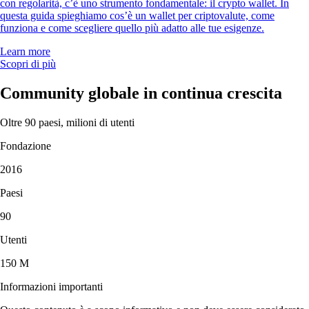
con regolarità, c’è uno strumento fondamentale: il crypto wallet. In
questa guida spieghiamo cos’è un wallet per criptovalute, come
funziona e come scegliere quello più adatto alle tue esigenze.
Learn more
Scopri di più
Community globale in continua crescita
Oltre 90 paesi, milioni di utenti
Fondazione
2016
Paesi
90
Utenti
150 M
Informazioni importanti