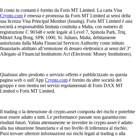
Il conto in contanti è fornito da Foris MT Limited. La carta Visa
Crypto.com
è emessa e promossa da Foris MT Limited ai sensi della
sua licenza Visa Principal Member (Issuing). Foris MT Limited è una
società a responsabilità limitata costituita a Malta, con numero di
registrazione C 90348 e sede legale al Level 7, Spinola Park, Triq
Mikiel Ang Borg, SPK 1000, St. Julians, Malta, debitamente
autorizzata dalla Malta Financial Services Authority come istituto
finanziario abilitato all’emissione di denaro elettronico ai sensi del 3°
Allegato al Financial Institutions Act (Electronic Money Institutions).
Qualsiasi altro prodotto o servizio offerto e pubblicizzato su questa
pagina web o sull’App
Crypto.com
è fornito da altre società del
gruppo e non rientra nei servizi regolamentati di Foris DAX MT
Limited o Foris MT Limited.
Il trading o la detenzione di crypto-asset comporta dei rischi e potrebbe
non essere adatto a tutti. Le performance passate non garantiscono
risultati futuri. Valuta attentamente se investire in crypto-asset è adatto
alla tua situazione finanziaria e al tuo livello di tolleranza al rischio.
Puoi trovare ulteriori informazioni sui rischi legati al trading o alla