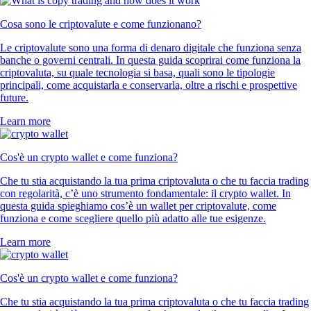
Cosa sono le criptovalute e come funzionano?
Le criptovalute sono una forma di denaro digitale che funziona senza
banche o governi centrali. In questa guida scoprirai come funziona la
criptovaluta, su quale tecnologia si basa, quali sono le tipologie
principali, come acquistarla e conservarla, oltre a rischi e prospettive
future.
Learn more
Cos'è un crypto wallet e come funziona?
Che tu stia acquistando la tua prima criptovaluta o che tu faccia trading
con regolarità, c’è uno strumento fondamentale: il crypto wallet. In
questa guida spieghiamo cos’è un wallet per criptovalute, come
funziona e come scegliere quello più adatto alle tue esigenze.
Learn more
Cos'è un crypto wallet e come funziona?
Che tu stia acquistando la tua prima criptovaluta o che tu faccia trading