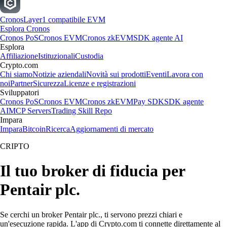
Cronos
Layer1 compatibile EVM
Esplora Cronos
Cronos PoS
Cronos EVM
Cronos zkEVM
SDK agente AI
Esplora
Affiliazione
Istituzionali
Custodia
Crypto.com
Chi siamo
Notizie aziendali
Novità sui prodotti
Eventi
Lavora con
noi
Partner
Sicurezza
Licenze e registrazioni
Sviluppatori
Cronos PoS
Cronos EVM
Cronos zkEVM
Pay SDK
SDK agente
AI
MCP Servers
Trading Skill Repo
Impara
Impara
Bitcoin
Ricerca
Aggiornamenti di mercato
CRIPTO
Il tuo broker di fiducia per
Pentair plc.
Se cerchi un broker Pentair plc., ti servono prezzi chiari e
un'esecuzione rapida. L'app di Crypto.com ti connette direttamente al