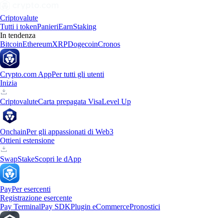
Criptovalute
Tutti i token
Panieri
Earn
Staking
In tendenza
Bitcoin
Ethereum
XRP
Dogecoin
Cronos
Crypto.com App
Per tutti gli utenti
Inizia
Criptovalute
Carta prepagata Visa
Level Up
Onchain
Per gli appassionati di Web3
Ottieni estensione
Swap
Stake
Scopri le dApp
Pay
Per esercenti
Registrazione esercente
Pay Terminal
Pay SDK
Plugin eCommerce
Pronostici