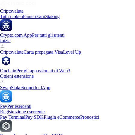
Criptovalute
Tutti i token
Panieri
Earn
Staking
Crypto.com App
Per tutti gli utenti
Inizia
Criptovalute
Carta prepagata Visa
Level Up
Onchain
Per gli appassionati di Web3
Ottieni estensione
Swap
Stake
Scopri le dApp
Pay
Per esercenti
Registrazione esercente
Pay Terminal
Pay SDK
Plugin eCommerce
Pronostici