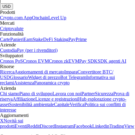
Community globale in continua crescita
Oltre 90 paesi, milioni di utenti
Fondazione
2016
Paesi
90
Utenti
150 M
Informazioni importanti
Questo contenuto è a scopo informativo e non deve essere considerato
come una raccomandazione o un consiglio di investimento. Il trading
di criptovalute comporta rischi, come la volatilità dei prezzi e i rischi di
mercato. Prima di decidere di fare trading, considera la tua propensione
al rischio. Premi, riduzioni delle commissioni e altri vantaggi citati in
questo articolo possono essere soggetti a requisiti di idoneità, possesso