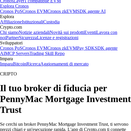
Cronos
Layer1 compatibile EVM
Esplora Cronos
Cronos PoS
Cronos EVM
Cronos zkEVM
SDK agente AI
Esplora
Affiliazione
Istituzionali
Custodia
Crypto.com
Chi siamo
Notizie aziendali
Novità sui prodotti
Eventi
Lavora con
noi
Partner
Sicurezza
Licenze e registrazioni
Sviluppatori
Cronos PoS
Cronos EVM
Cronos zkEVM
Pay SDK
SDK agente
AI
MCP Servers
Trading Skill Repo
Impara
Impara
Bitcoin
Ricerca
Aggiornamenti di mercato
CRIPTO
Il tuo broker di fiducia per
PennyMac Mortgage Investment
Trust
Se cerchi un broker PennyMac Mortgage Investment Trust, ti servono
prezzi chiari e un'esecuzione rapida. L'app di Crypto.com ti connette