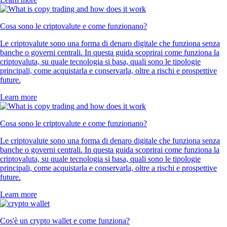
4.7
320k Reviews
4.5
660k Reviews
«Nuovo nel mondo crypto, ho ceduto dopo l'ennesima pubblicità. Mi
piace: l'app è intuitiva, chiara e la registrazione è stata semplicissima».