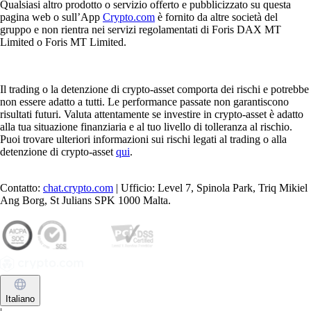
criptovaluta, su quale tecnologia si basa, quali sono le tipologie
principali, come acquistarla e conservarla, oltre a rischi e prospettive
future.
Learn more
Cos'è un crypto wallet e come funziona?
Che tu stia acquistando la tua prima criptovaluta o che tu faccia trading
con regolarità, c’è uno strumento fondamentale: il crypto wallet. In
questa guida spieghiamo cos’è un wallet per criptovalute, come
funziona e come scegliere quello più adatto alle tue esigenze.
Learn more
Cos'è un crypto wallet e come funziona?
Che tu stia acquistando la tua prima criptovaluta o che tu faccia trading
con regolarità, c’è uno strumento fondamentale: il crypto wallet. In
questa guida spieghiamo cos’è un wallet per criptovalute, come
funziona e come scegliere quello più adatto alle tue esigenze.
Learn more
Scopri di più