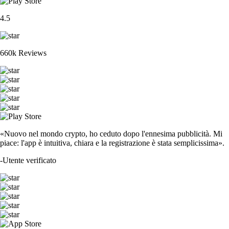
XRP
$
0.89854
+
0.25
%
ETH
$
1,661.53
+
0.11
%
CRO
$
0.04111
-10.78
%
ADA
$
0.1729
-1.30
%
SOL
$
64.96
+
1.82
%