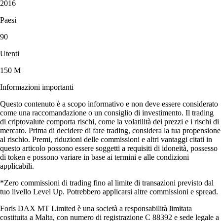
Recensioni basate su casi singoli. Il trading di criptovalute è rischioso
e può comportare la perdita totale del valore. Servizi e disponibilità
soggetti a variazioni regionali.
Scarica l'app
Capire le criptovalute
Diventa un esperto di crypto
Come scegliere la migliore app per criptovalute
Scegliere la migliore app per criptovalute non è semplice. Ogni
piattaforma promette commissioni più basse o la migliore esperienza
d’uso. In questa guida scoprirai cos’è un’app cripto, come valutarla e
quali caratteristiche contano davvero per comprare, vendere o gestire le
tue criptovalute in modo sicuro.
Learn more
Come scegliere la migliore app per criptovalute