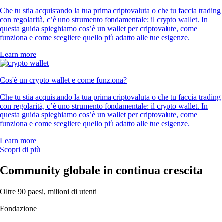
-
Utente verificato
«Ottimo supporto clienti... Mi aspettavo code infinite, invece un
operatore ha risolto il mio problema in un attimo».
-
Utente verificato
«Questa app è a misura d'utente. Ti premia mentre impari, l'iscrizione è
semplice e le notifiche sono personalizzabili. C'è un'ampia scelta di
asset su cui investire».
-
Utente verificato