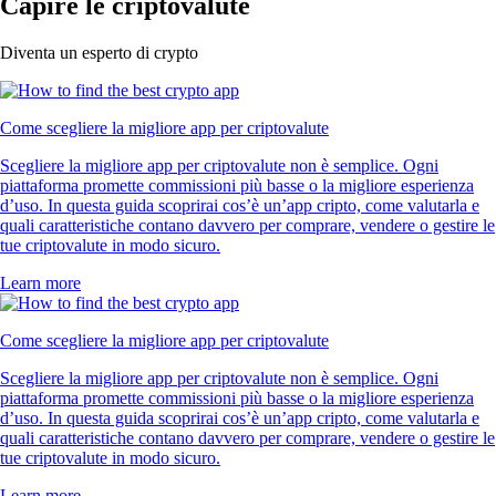
SHIB
$
0.000004
+
0.28
%
SUSHI
$
0.143199
-0.92
%
PENDLE
$
1.19
+
1.28
%
1INCH
$
0.072749
+
0.59
%
Cosa diconi i nostri clienti