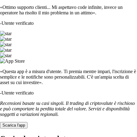
USDT
$
0.864853
-0.15
%
DOGE
$
0.060909
+
1.12
%
TRUMP
$
1.28
+
0.60
%
LTC
$
39.47
-0.44
%