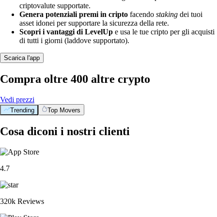
criptovalute supportate.
Genera potenziali premi in cripto
facendo
staking
dei tuoi
asset idonei per supportare la sicurezza della rete.
Scopri i vantaggi di LevelUp
e usa le tue cripto per gli acquisti
di tutti i giorni (laddove supportato).
Scarica l'app
Compra oltre 400 altre crypto
Vedi prezzi
Trending
Top Movers
BTC
$
56,215.90
-0.10
%
PENGU
$
0.005384
+
3.09
%