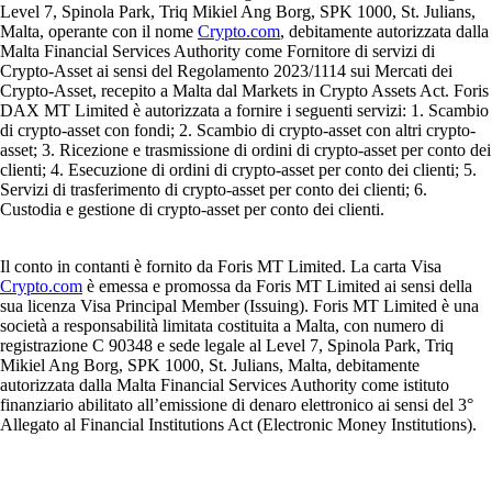
Scegliere la migliore app per criptovalute non è semplice. Ogni
piattaforma promette commissioni più basse o la migliore esperienza
d’uso. In questa guida scoprirai cos’è un’app cripto, come valutarla e
quali caratteristiche contano davvero per comprare, vendere o gestire le
tue criptovalute in modo sicuro.
Learn more
Cosa sono le criptovalute e come funzionano?
Le criptovalute sono una forma di denaro digitale che funziona senza
banche o governi centrali. In questa guida scoprirai come funziona la
criptovaluta, su quale tecnologia si basa, quali sono le tipologie
principali, come acquistarla e conservarla, oltre a rischi e prospettive
future.
Learn more
Cosa sono le criptovalute e come funzionano?
Le criptovalute sono una forma di denaro digitale che funziona senza
banche o governi centrali. In questa guida scoprirai come funziona la