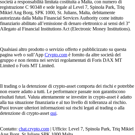
società a responsabilità limitata costituita a Malta, con numero di
registrazione C 90348 e sede legale al Level 7, Spinola Park, Triq
Mikiel Ang Borg, SPK 1000, St. Julians, Malta, debitamente
autorizzata dalla Malta Financial Services Authority come istituto
finanziario abilitato all’emissione di denaro elettronico ai sensi del 3°
Allegato al Financial Institutions Act (Electronic Money Institutions).
Qualsiasi altro prodotto o servizio offerto e pubblicizzato su questa
pagina web o sull’App
Crypto.com
è fornito da altre società del
gruppo e non rientra nei servizi regolamentati di Foris DAX MT
Limited o Foris MT Limited.
Il trading o la detenzione di crypto-asset comporta dei rischi e potrebbe
non essere adatto a tutti. Le performance passate non garantiscono
risultati futuri. Valuta attentamente se investire in crypto-asset è adatto
alla tua situazione finanziaria e al tuo livello di tolleranza al rischio.
Puoi trovare ulteriori informazioni sui rischi legati al trading o alla
detenzione di crypto-asset
qui
.
Contatto:
chat.crypto.com
| Ufficio: Level 7, Spinola Park, Triq Mikiel
Ang Borg, St Julians SPK 1000 Malta.