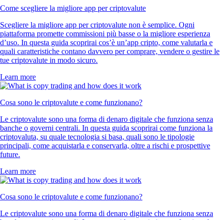
Come scegliere la migliore app per criptovalute
Scegliere la migliore app per criptovalute non è semplice. Ogni
piattaforma promette commissioni più basse o la migliore esperienza
d’uso. In questa guida scoprirai cos’è un’app cripto, come valutarla e
quali caratteristiche contano davvero per comprare, vendere o gestire le
tue criptovalute in modo sicuro.
Learn more
Cosa sono le criptovalute e come funzionano?
Le criptovalute sono una forma di denaro digitale che funziona senza
banche o governi centrali. In questa guida scoprirai come funziona la
criptovaluta, su quale tecnologia si basa, quali sono le tipologie
principali, come acquistarla e conservarla, oltre a rischi e prospettive
future.
Learn more
Cosa sono le criptovalute e come funzionano?
Le criptovalute sono una forma di denaro digitale che funziona senza