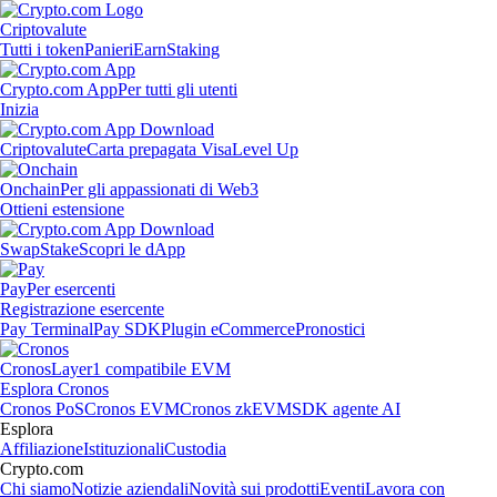
Criptovalute
Tutti i token
Panieri
Earn
Staking
Crypto.com App
Per tutti gli utenti
Inizia
Criptovalute
Carta prepagata Visa
Level Up
Onchain
Per gli appassionati di Web3
Ottieni estensione
Swap
Stake
Scopri le dApp
Pay
Per esercenti
Registrazione esercente
Pay Terminal
Pay SDK
Plugin eCommerce
Pronostici
Cronos
Layer1 compatibile EVM
Esplora Cronos
Cronos PoS
Cronos EVM
Cronos zkEVM
SDK agente AI
Esplora
Affiliazione
Istituzionali
Custodia
Crypto.com
Chi siamo
Notizie aziendali
Novità sui prodotti
Eventi
Lavora con