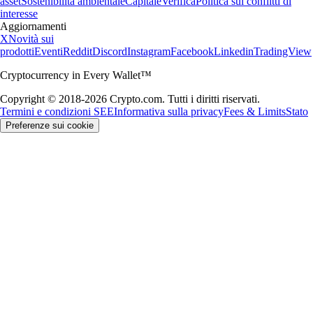
asset
Sostenibilità ambientale
Capitale
Verifica
Politica sui conflitti di
interesse
Aggiornamenti
X
Novità sui
prodotti
Eventi
Reddit
Discord
Instagram
Facebook
Linkedin
TradingView
Cryptocurrency in Every Wallet™
Copyright © 2018-2026 Crypto.com. Tutti i diritti riservati.
Termini e condizioni SEE
Informativa sulla privacy
Fees & Limits
Stato
Preferenze sui cookie