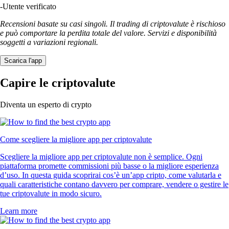
-
Utente verificato
Recensioni basate su casi singoli. Il trading di criptovalute è rischioso
e può comportare la perdita totale del valore. Servizi e disponibilità
soggetti a variazioni regionali.
Scarica l'app
Capire le criptovalute
Diventa un esperto di crypto
Come scegliere la migliore app per criptovalute
Scegliere la migliore app per criptovalute non è semplice. Ogni
piattaforma promette commissioni più basse o la migliore esperienza
d’uso. In questa guida scoprirai cos’è un’app cripto, come valutarla e
quali caratteristiche contano davvero per comprare, vendere o gestire le
tue criptovalute in modo sicuro.
Learn more