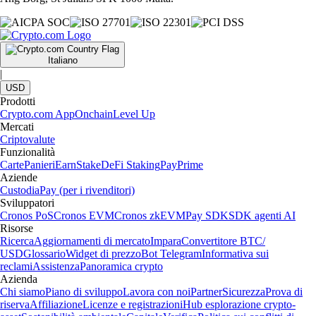
Italiano
|
USD
Prodotti
Crypto.com App
Onchain
Level Up
Mercati
Criptovalute
Funzionalità
Carte
Panieri
Earn
Stake
DeFi Staking
Pay
Prime
Aziende
Custodia
Pay (per i rivenditori)
Sviluppatori
Cronos PoS
Cronos EVM
Cronos zkEVM
Pay SDK
SDK agenti AI
Risorse
Ricerca
Aggiornamenti di mercato
Impara
Convertitore BTC/
USD
Glossario
Widget di prezzo
Bot Telegram
Informativa sui
reclami
Assistenza
Panoramica crypto
Azienda
Chi siamo
Piano di sviluppo
Lavora con noi
Partner
Sicurezza
Prova di
riserva
Affiliazione
Licenze e registrazioni
Hub esplorazione crypto-