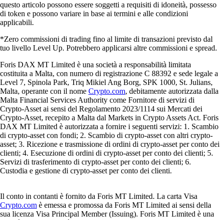
questo articolo possono essere soggetti a requisiti di idoneità, possesso
di token e possono variare in base ai termini e alle condizioni
applicabili.
*Zero commissioni di trading fino al limite di transazioni previsto dal
tuo livello Level Up. Potrebbero applicarsi altre commissioni e spread.
Foris DAX MT Limited è una società a responsabilità limitata
costituita a Malta, con numero di registrazione C 88392 e sede legale a
Level 7, Spinola Park, Triq Mikiel Ang Borg, SPK 1000, St. Julians,
Malta, operante con il nome
Crypto.com
, debitamente autorizzata dalla
Malta Financial Services Authority come Fornitore di servizi di
Crypto-Asset ai sensi del Regolamento 2023/1114 sui Mercati dei
Crypto-Asset, recepito a Malta dal Markets in Crypto Assets Act. Foris
DAX MT Limited è autorizzata a fornire i seguenti servizi: 1. Scambio
di crypto-asset con fondi; 2. Scambio di crypto-asset con altri crypto-
asset; 3. Ricezione e trasmissione di ordini di crypto-asset per conto dei
clienti; 4. Esecuzione di ordini di crypto-asset per conto dei clienti; 5.
Servizi di trasferimento di crypto-asset per conto dei clienti; 6.
Custodia e gestione di crypto-asset per conto dei clienti.
Il conto in contanti è fornito da Foris MT Limited. La carta Visa
Crypto.com
è emessa e promossa da Foris MT Limited ai sensi della
sua licenza Visa Principal Member (Issuing). Foris MT Limited è una