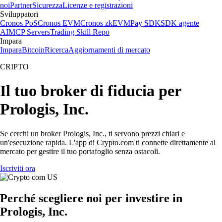
noi
Partner
Sicurezza
Licenze e registrazioni
Sviluppatori
Cronos PoS
Cronos EVM
Cronos zkEVM
Pay SDK
SDK agente
AI
MCP Servers
Trading Skill Repo
Impara
Impara
Bitcoin
Ricerca
Aggiornamenti di mercato
CRIPTO
Il tuo broker di fiducia per
Prologis, Inc.
Se cerchi un broker Prologis, Inc., ti servono prezzi chiari e
un'esecuzione rapida. L'app di Crypto.com ti connette direttamente al
mercato per gestire il tuo portafoglio senza ostacoli.
Iscriviti ora
Perché scegliere noi per investire in
Prologis, Inc.