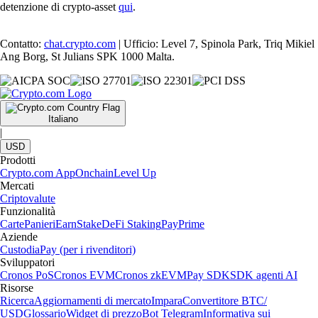
detenzione di crypto-asset
qui
.
Contatto:
chat.crypto.com
| Ufficio: Level 7, Spinola Park, Triq Mikiel
Ang Borg, St Julians SPK 1000 Malta.
Italiano
|
USD
Prodotti
Crypto.com App
Onchain
Level Up
Mercati
Criptovalute
Funzionalità
Carte
Panieri
Earn
Stake
DeFi Staking
Pay
Prime
Aziende
Custodia
Pay (per i rivenditori)
Sviluppatori
Cronos PoS
Cronos EVM
Cronos zkEVM
Pay SDK
SDK agenti AI
Risorse
Ricerca
Aggiornamenti di mercato
Impara
Convertitore BTC/
USD
Glossario
Widget di prezzo
Bot Telegram
Informativa sui