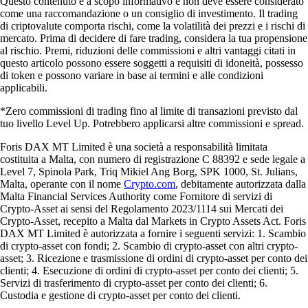
Questo contenuto è a scopo informativo e non deve essere considerato
come una raccomandazione o un consiglio di investimento. Il trading
di criptovalute comporta rischi, come la volatilità dei prezzi e i rischi di
mercato. Prima di decidere di fare trading, considera la tua propensione
al rischio. Premi, riduzioni delle commissioni e altri vantaggi citati in
questo articolo possono essere soggetti a requisiti di idoneità, possesso
di token e possono variare in base ai termini e alle condizioni
applicabili.
*Zero commissioni di trading fino al limite di transazioni previsto dal
tuo livello Level Up. Potrebbero applicarsi altre commissioni e spread.
Foris DAX MT Limited è una società a responsabilità limitata
costituita a Malta, con numero di registrazione C 88392 e sede legale a
Level 7, Spinola Park, Triq Mikiel Ang Borg, SPK 1000, St. Julians,
Malta, operante con il nome
Crypto.com
, debitamente autorizzata dalla
Malta Financial Services Authority come Fornitore di servizi di
Crypto-Asset ai sensi del Regolamento 2023/1114 sui Mercati dei
Crypto-Asset, recepito a Malta dal Markets in Crypto Assets Act. Foris
DAX MT Limited è autorizzata a fornire i seguenti servizi: 1. Scambio
di crypto-asset con fondi; 2. Scambio di crypto-asset con altri crypto-
asset; 3. Ricezione e trasmissione di ordini di crypto-asset per conto dei
clienti; 4. Esecuzione di ordini di crypto-asset per conto dei clienti; 5.
Servizi di trasferimento di crypto-asset per conto dei clienti; 6.
Custodia e gestione di crypto-asset per conto dei clienti.