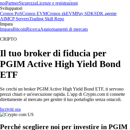
noi
Partner
Sicurezza
Licenze e registrazioni
Sviluppatori
Cronos PoS
Cronos EVM
Cronos zkEVM
Pay SDK
SDK agente
AI
MCP Servers
Trading Skill Repo
Impara
Impara
Bitcoin
Ricerca
Aggiornamenti di mercato
CRIPTO
Il tuo broker di fiducia per
PGIM Active High Yield Bond
ETF
Se cerchi un broker PGIM Active High Yield Bond ETF, ti servono
prezzi chiari e un'esecuzione rapida. L'app di Crypto.com ti connette
direttamente al mercato per gestire il tuo portafoglio senza ostacoli.
Iscriviti ora
Perché scegliere noi per investire in PGIM