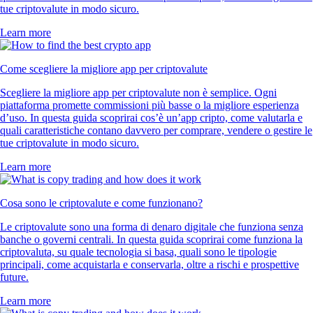
tue criptovalute in modo sicuro.
Learn more
Come scegliere la migliore app per criptovalute
Scegliere la migliore app per criptovalute non è semplice. Ogni
piattaforma promette commissioni più basse o la migliore esperienza
d’uso. In questa guida scoprirai cos’è un’app cripto, come valutarla e
quali caratteristiche contano davvero per comprare, vendere o gestire le
tue criptovalute in modo sicuro.
Learn more
Cosa sono le criptovalute e come funzionano?
Le criptovalute sono una forma di denaro digitale che funziona senza
banche o governi centrali. In questa guida scoprirai come funziona la
criptovaluta, su quale tecnologia si basa, quali sono le tipologie
principali, come acquistarla e conservarla, oltre a rischi e prospettive
future.
Learn more