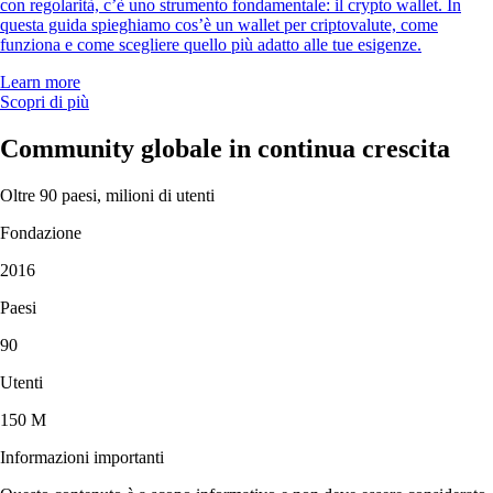
con regolarità, c’è uno strumento fondamentale: il crypto wallet. In
questa guida spieghiamo cos’è un wallet per criptovalute, come
funziona e come scegliere quello più adatto alle tue esigenze.
Learn more
Scopri di più
Community globale in continua crescita
Oltre 90 paesi, milioni di utenti
Fondazione
2016
Paesi
90
Utenti
150 M
Informazioni importanti