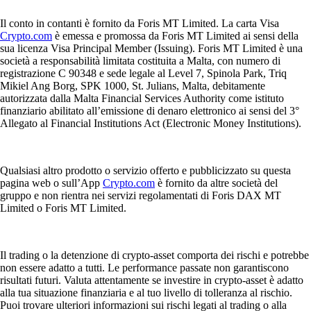
Il conto in contanti è fornito da Foris MT Limited. La carta Visa
Crypto.com
è emessa e promossa da Foris MT Limited ai sensi della
sua licenza Visa Principal Member (Issuing). Foris MT Limited è una
società a responsabilità limitata costituita a Malta, con numero di
registrazione C 90348 e sede legale al Level 7, Spinola Park, Triq
Mikiel Ang Borg, SPK 1000, St. Julians, Malta, debitamente
autorizzata dalla Malta Financial Services Authority come istituto
finanziario abilitato all’emissione di denaro elettronico ai sensi del 3°
Allegato al Financial Institutions Act (Electronic Money Institutions).
Qualsiasi altro prodotto o servizio offerto e pubblicizzato su questa
pagina web o sull’App
Crypto.com
è fornito da altre società del
gruppo e non rientra nei servizi regolamentati di Foris DAX MT
Limited o Foris MT Limited.
Il trading o la detenzione di crypto-asset comporta dei rischi e potrebbe
non essere adatto a tutti. Le performance passate non garantiscono
risultati futuri. Valuta attentamente se investire in crypto-asset è adatto
alla tua situazione finanziaria e al tuo livello di tolleranza al rischio.
Puoi trovare ulteriori informazioni sui rischi legati al trading o alla