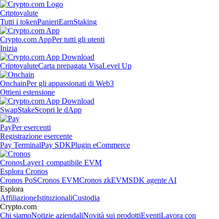
Criptovalute
Tutti i token
Panieri
Earn
Staking
Crypto.com App
Per tutti gli utenti
Inizia
Criptovalute
Carta prepagata Visa
Level Up
Onchain
Per gli appassionati di Web3
Ottieni estensione
Swap
Stake
Scopri le dApp
Pay
Per esercenti
Registrazione esercente
Pay Terminal
Pay SDK
Plugin eCommerce
Cronos
Layer1 compatibile EVM
Esplora Cronos
Cronos PoS
Cronos EVM
Cronos zkEVM
SDK agente AI
Esplora
Affiliazione
Istituzionali
Custodia
Crypto.com
Chi siamo
Notizie aziendali
Novità sui prodotti
Eventi
Lavora con