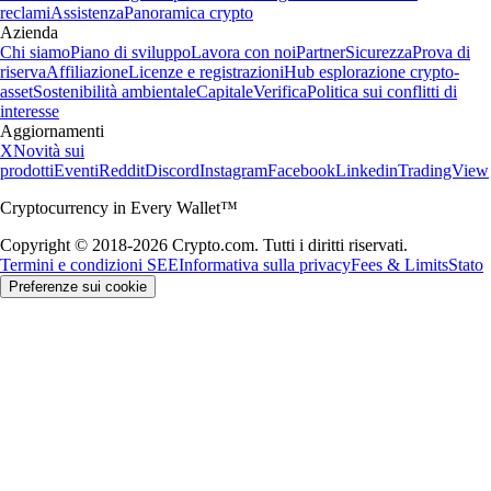
reclami
Assistenza
Panoramica crypto
Azienda
Chi siamo
Piano di sviluppo
Lavora con noi
Partner
Sicurezza
Prova di
riserva
Affiliazione
Licenze e registrazioni
Hub esplorazione crypto-
asset
Sostenibilità ambientale
Capitale
Verifica
Politica sui conflitti di
interesse
Aggiornamenti
X
Novità sui
prodotti
Eventi
Reddit
Discord
Instagram
Facebook
Linkedin
TradingView
Cryptocurrency in Every Wallet™
Copyright © 2018-2026 Crypto.com. Tutti i diritti riservati.
Termini e condizioni SEE
Informativa sulla privacy
Fees & Limits
Stato
Preferenze sui cookie