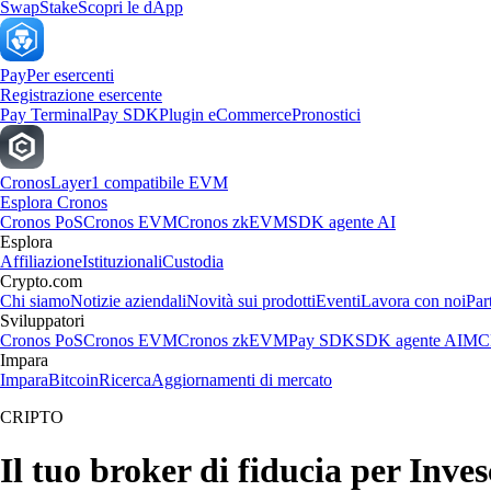
Swap
Stake
Scopri le dApp
Pay
Per esercenti
Registrazione esercente
Pay Terminal
Pay SDK
Plugin eCommerce
Pronostici
Cronos
Layer1 compatibile EVM
Esplora Cronos
Cronos PoS
Cronos EVM
Cronos zkEVM
SDK agente AI
Esplora
Affiliazione
Istituzionali
Custodia
Crypto.com
Chi siamo
Notizie aziendali
Novità sui prodotti
Eventi
Lavora con noi
Par
Sviluppatori
Cronos PoS
Cronos EVM
Cronos zkEVM
Pay SDK
SDK agente AI
MCP
Impara
Impara
Bitcoin
Ricerca
Aggiornamenti di mercato
CRIPTO
Il tuo broker di fiducia per Inv