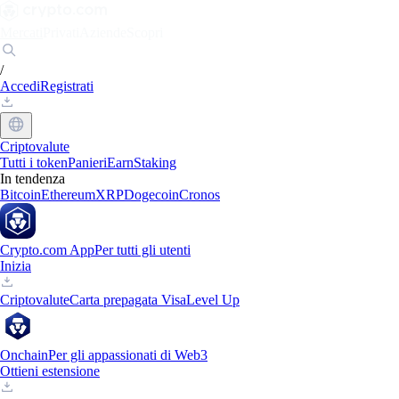
Mercati
Privati
Aziende
Scopri
/
Accedi
Registrati
Criptovalute
Tutti i token
Panieri
Earn
Staking
In tendenza
Bitcoin
Ethereum
XRP
Dogecoin
Cronos
Crypto.com App
Per tutti gli utenti
Inizia
Criptovalute
Carta prepagata Visa
Level Up
Onchain
Per gli appassionati di Web3
Ottieni estensione