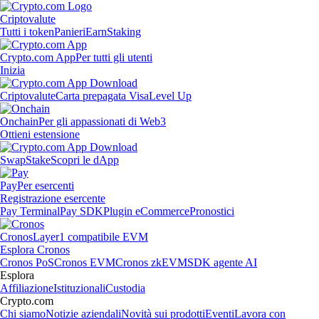
Criptovalute
Tutti i token
Panieri
Earn
Staking
Crypto.com App
Per tutti gli utenti
Inizia
Criptovalute
Carta prepagata Visa
Level Up
Onchain
Per gli appassionati di Web3
Ottieni estensione
Swap
Stake
Scopri le dApp
Pay
Per esercenti
Registrazione esercente
Pay Terminal
Pay SDK
Plugin eCommerce
Pronostici
Cronos
Layer1 compatibile EVM
Esplora Cronos
Cronos PoS
Cronos EVM
Cronos zkEVM
SDK agente AI
Esplora
Affiliazione
Istituzionali
Custodia
Crypto.com
Chi siamo
Notizie aziendali
Novità sui prodotti
Eventi
Lavora con