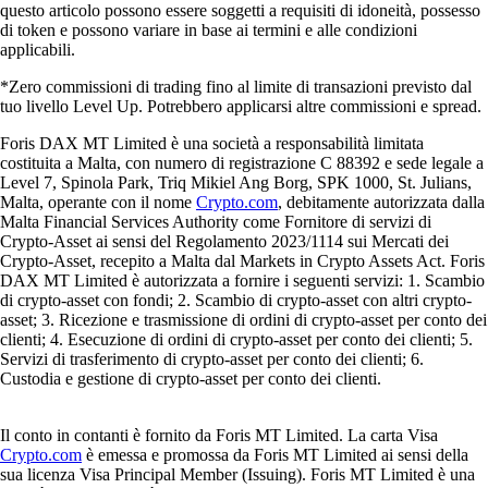
questo articolo possono essere soggetti a requisiti di idoneità, possesso
di token e possono variare in base ai termini e alle condizioni
applicabili.
*Zero commissioni di trading fino al limite di transazioni previsto dal
tuo livello Level Up. Potrebbero applicarsi altre commissioni e spread.
Foris DAX MT Limited è una società a responsabilità limitata
costituita a Malta, con numero di registrazione C 88392 e sede legale a
Level 7, Spinola Park, Triq Mikiel Ang Borg, SPK 1000, St. Julians,
Malta, operante con il nome
Crypto.com
, debitamente autorizzata dalla
Malta Financial Services Authority come Fornitore di servizi di
Crypto-Asset ai sensi del Regolamento 2023/1114 sui Mercati dei
Crypto-Asset, recepito a Malta dal Markets in Crypto Assets Act. Foris
DAX MT Limited è autorizzata a fornire i seguenti servizi: 1. Scambio
di crypto-asset con fondi; 2. Scambio di crypto-asset con altri crypto-
asset; 3. Ricezione e trasmissione di ordini di crypto-asset per conto dei
clienti; 4. Esecuzione di ordini di crypto-asset per conto dei clienti; 5.
Servizi di trasferimento di crypto-asset per conto dei clienti; 6.
Custodia e gestione di crypto-asset per conto dei clienti.
Il conto in contanti è fornito da Foris MT Limited. La carta Visa
Crypto.com
è emessa e promossa da Foris MT Limited ai sensi della
sua licenza Visa Principal Member (Issuing). Foris MT Limited è una