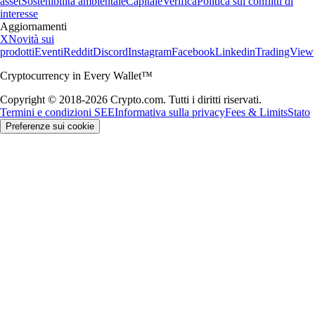
asset
Sostenibilità ambientale
Capitale
Verifica
Politica sui conflitti di
interesse
Aggiornamenti
X
Novità sui
prodotti
Eventi
Reddit
Discord
Instagram
Facebook
Linkedin
TradingView
Cryptocurrency in Every Wallet™
Copyright © 2018-2026 Crypto.com. Tutti i diritti riservati.
Termini e condizioni SEE
Informativa sulla privacy
Fees & Limits
Stato
Preferenze sui cookie