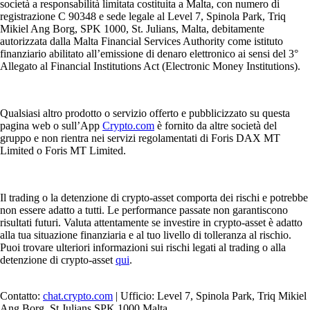
società a responsabilità limitata costituita a Malta, con numero di
registrazione C 90348 e sede legale al Level 7, Spinola Park, Triq
Mikiel Ang Borg, SPK 1000, St. Julians, Malta, debitamente
autorizzata dalla Malta Financial Services Authority come istituto
finanziario abilitato all’emissione di denaro elettronico ai sensi del 3°
Allegato al Financial Institutions Act (Electronic Money Institutions).
Qualsiasi altro prodotto o servizio offerto e pubblicizzato su questa
pagina web o sull’App
Crypto.com
è fornito da altre società del
gruppo e non rientra nei servizi regolamentati di Foris DAX MT
Limited o Foris MT Limited.
Il trading o la detenzione di crypto-asset comporta dei rischi e potrebbe
non essere adatto a tutti. Le performance passate non garantiscono
risultati futuri. Valuta attentamente se investire in crypto-asset è adatto
alla tua situazione finanziaria e al tuo livello di tolleranza al rischio.
Puoi trovare ulteriori informazioni sui rischi legati al trading o alla
detenzione di crypto-asset
qui
.
Contatto:
chat.crypto.com
| Ufficio: Level 7, Spinola Park, Triq Mikiel
Ang Borg, St Julians SPK 1000 Malta.