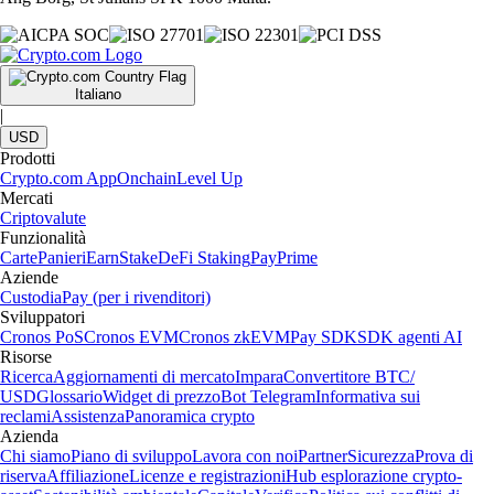
Italiano
|
USD
Prodotti
Crypto.com App
Onchain
Level Up
Mercati
Criptovalute
Funzionalità
Carte
Panieri
Earn
Stake
DeFi Staking
Pay
Prime
Aziende
Custodia
Pay (per i rivenditori)
Sviluppatori
Cronos PoS
Cronos EVM
Cronos zkEVM
Pay SDK
SDK agenti AI
Risorse
Ricerca
Aggiornamenti di mercato
Impara
Convertitore BTC/
USD
Glossario
Widget di prezzo
Bot Telegram
Informativa sui
reclami
Assistenza
Panoramica crypto
Azienda
Chi siamo
Piano di sviluppo
Lavora con noi
Partner
Sicurezza
Prova di
riserva
Affiliazione
Licenze e registrazioni
Hub esplorazione crypto-