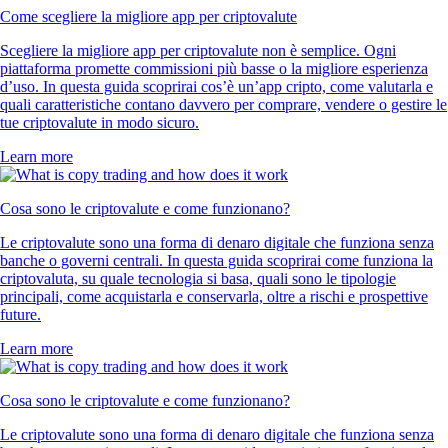
Come scegliere la migliore app per criptovalute
Scegliere la migliore app per criptovalute non è semplice. Ogni
piattaforma promette commissioni più basse o la migliore esperienza
d’uso. In questa guida scoprirai cos’è un’app cripto, come valutarla e
quali caratteristiche contano davvero per comprare, vendere o gestire le
tue criptovalute in modo sicuro.
Learn more
Cosa sono le criptovalute e come funzionano?
Le criptovalute sono una forma di denaro digitale che funziona senza
banche o governi centrali. In questa guida scoprirai come funziona la
criptovaluta, su quale tecnologia si basa, quali sono le tipologie
principali, come acquistarla e conservarla, oltre a rischi e prospettive
future.
Learn more
Cosa sono le criptovalute e come funzionano?
Le criptovalute sono una forma di denaro digitale che funziona senza