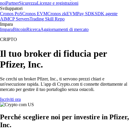
noi
Partner
Sicurezza
Licenze e registrazioni
Sviluppatori
Cronos PoS
Cronos EVM
Cronos zkEVM
Pay SDK
SDK agente
AI
MCP Servers
Trading Skill Repo
Impara
Impara
Bitcoin
Ricerca
Aggiornamenti di mercato
CRIPTO
Il tuo broker di fiducia per
Pfizer, Inc.
Se cerchi un broker Pfizer, Inc., ti servono prezzi chiari e
un'esecuzione rapida. L'app di Crypto.com ti connette direttamente al
mercato per gestire il tuo portafoglio senza ostacoli.
Iscriviti ora
Perché scegliere noi per investire in Pfizer,
Inc.