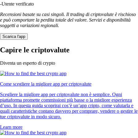
-
Utente verificato
Recensioni basate su casi singoli. Il trading di criptovalute è rischioso
e può comportare la perdita totale del valore. Servizi e disponibilità
soggetti a variazioni regionali.
Scarica l'app
Capire le criptovalute
Diventa un esperto di crypto
Come scegliere la migliore app per criptovalute
Scegliere la migliore app per criptovalute non è semplice. Ogni
piattaforma promette commissioni più basse o la migliore esperienza
d’uso. In questa guida scoprirai cos’è un’app cripto, come valutarla e
quali caratteristiche contano davvero per comprare, vendere o gestire le
tue criptovalute in modo sicuro.
Learn more