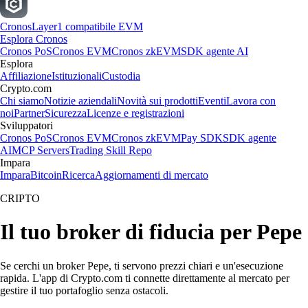
Cronos
Layer1 compatibile EVM
Esplora Cronos
Cronos PoS
Cronos EVM
Cronos zkEVM
SDK agente AI
Esplora
Affiliazione
Istituzionali
Custodia
Crypto.com
Chi siamo
Notizie aziendali
Novità sui prodotti
Eventi
Lavora con
noi
Partner
Sicurezza
Licenze e registrazioni
Sviluppatori
Cronos PoS
Cronos EVM
Cronos zkEVM
Pay SDK
SDK agente
AI
MCP Servers
Trading Skill Repo
Impara
Impara
Bitcoin
Ricerca
Aggiornamenti di mercato
CRIPTO
Il tuo broker di fiducia per Pepe
Se cerchi un broker Pepe, ti servono prezzi chiari e un'esecuzione
rapida. L'app di Crypto.com ti connette direttamente al mercato per
gestire il tuo portafoglio senza ostacoli.