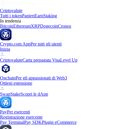
Criptovalute
Tutti i token
Panieri
Earn
Staking
In tendenza
Bitcoin
Ethereum
XRP
Dogecoin
Cronos
Crypto.com App
Per tutti gli utenti
Inizia
Criptovalute
Carta prepagata Visa
Level Up
Onchain
Per gli appassionati di Web3
Ottieni estensione
Swap
Stake
Scopri le dApp
Pay
Per esercenti
Registrazione esercente
Pay Terminal
Pay SDK
Plugin eCommerce