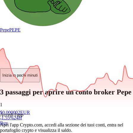
Pepe
PEPE
Inizia in pochi minuti
3 passaggi per aprire un conto broker Pepe
1
$
0.000002
EUR
Accedi l'app
-1.55
%
24H
Buy
Apri l'app Crypto.com, accedi alla sezione dei tuoi conti, entra nel
portafoglio crypto e visualizza il saldo.