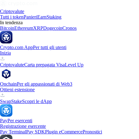
Criptovalute
Tutti i token
Panieri
Earn
Staking
In tendenza
Bitcoin
Ethereum
XRP
Dogecoin
Cronos
Crypto.com App
Per tutti gli utenti
Inizia
Criptovalute
Carta prepagata Visa
Level Up
Onchain
Per gli appassionati di Web3
Ottieni estensione
Swap
Stake
Scopri le dApp
Pay
Per esercenti
Registrazione esercente
Pay Terminal
Pay SDK
Plugin eCommerce
Pronostici