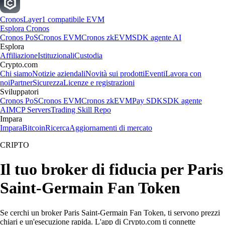
Cronos
Layer1 compatibile EVM
Esplora Cronos
Cronos PoS
Cronos EVM
Cronos zkEVM
SDK agente AI
Esplora
Affiliazione
Istituzionali
Custodia
Crypto.com
Chi siamo
Notizie aziendali
Novità sui prodotti
Eventi
Lavora con
noi
Partner
Sicurezza
Licenze e registrazioni
Sviluppatori
Cronos PoS
Cronos EVM
Cronos zkEVM
Pay SDK
SDK agente
AI
MCP Servers
Trading Skill Repo
Impara
Impara
Bitcoin
Ricerca
Aggiornamenti di mercato
CRIPTO
Il tuo broker di fiducia per Paris
Saint-Germain Fan Token
Se cerchi un broker Paris Saint-Germain Fan Token, ti servono prezzi
chiari e un'esecuzione rapida. L'app di Crypto.com ti connette