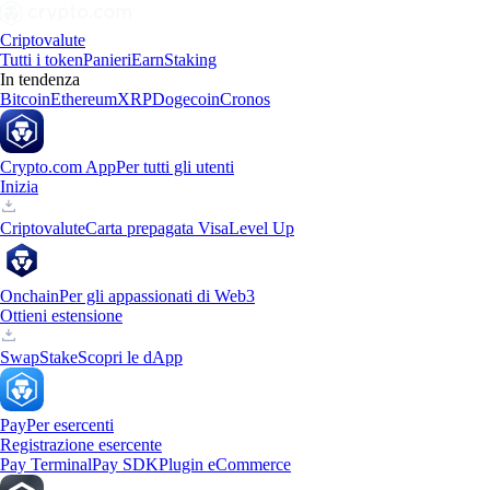
Criptovalute
Tutti i token
Panieri
Earn
Staking
In tendenza
Bitcoin
Ethereum
XRP
Dogecoin
Cronos
Crypto.com App
Per tutti gli utenti
Inizia
Criptovalute
Carta prepagata Visa
Level Up
Onchain
Per gli appassionati di Web3
Ottieni estensione
Swap
Stake
Scopri le dApp
Pay
Per esercenti
Registrazione esercente
Pay Terminal
Pay SDK
Plugin eCommerce