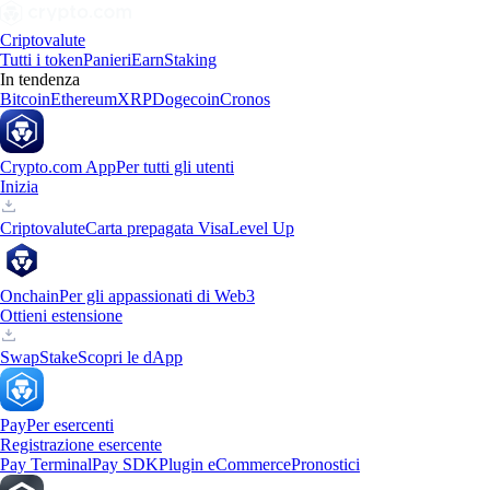
Criptovalute
Tutti i token
Panieri
Earn
Staking
In tendenza
Bitcoin
Ethereum
XRP
Dogecoin
Cronos
Crypto.com App
Per tutti gli utenti
Inizia
Criptovalute
Carta prepagata Visa
Level Up
Onchain
Per gli appassionati di Web3
Ottieni estensione
Swap
Stake
Scopri le dApp
Pay
Per esercenti
Registrazione esercente
Pay Terminal
Pay SDK
Plugin eCommerce
Pronostici