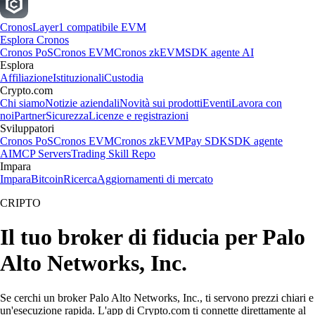
Cronos
Layer1 compatibile EVM
Esplora Cronos
Cronos PoS
Cronos EVM
Cronos zkEVM
SDK agente AI
Esplora
Affiliazione
Istituzionali
Custodia
Crypto.com
Chi siamo
Notizie aziendali
Novità sui prodotti
Eventi
Lavora con
noi
Partner
Sicurezza
Licenze e registrazioni
Sviluppatori
Cronos PoS
Cronos EVM
Cronos zkEVM
Pay SDK
SDK agente
AI
MCP Servers
Trading Skill Repo
Impara
Impara
Bitcoin
Ricerca
Aggiornamenti di mercato
CRIPTO
Il tuo broker di fiducia per Palo
Alto Networks, Inc.
Se cerchi un broker Palo Alto Networks, Inc., ti servono prezzi chiari e
un'esecuzione rapida. L'app di Crypto.com ti connette direttamente al