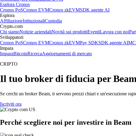
Esplora Cronos
Cronos PoS
Cronos EVM
Cronos zkEVM
SDK agente AI
Esplora
Affiliazione
Istituzionali
Custodia
Crypto.com
Chi siamo
Notizie aziendali
Novità sui prodotti
Eventi
Lavora con noi
Par
Sviluppatori
Cronos PoS
Cronos EVM
Cronos zkEVM
Pay SDK
SDK agente AI
MCP
Impara
Impara
Bitcoin
Ricerca
Aggiornamenti di mercato
CRIPTO
Il tuo broker di fiducia per Bea
Se cerchi un broker Beam, ti servono prezzi chiari e un'esecuzione rapid
Iscriviti ora
Perché scegliere noi per investire in Beam