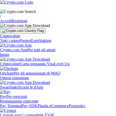
Mercati
Privati
Aziende
Scopri
/
Accedi
Registrati
Criptovalute
Tutti i token
Panieri
Earn
Staking
Crypto.com App
Per tutti gli utenti
Inizia
Criptovalute
Carta prepagata Visa
Level Up
Onchain
Per gli appassionati di Web3
Ottieni estensione
Swap
Stake
Scopri le dApp
Pay
Per esercenti
Registrazione esercente
Pay Terminal
Pay SDK
Plugin eCommerce
Pronostici
Cronos
Layer1 compatibile EVM