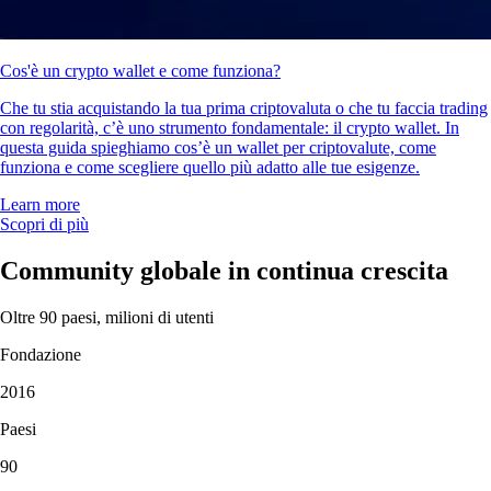
Cos'è un crypto wallet e come funziona?
Che tu stia acquistando la tua prima criptovaluta o che tu faccia trading
con regolarità, c’è uno strumento fondamentale: il crypto wallet. In
questa guida spieghiamo cos’è un wallet per criptovalute, come
funziona e come scegliere quello più adatto alle tue esigenze.
Learn more
Scopri di più
Community globale in continua crescita
Oltre 90 paesi, milioni di utenti
Fondazione
2016
Paesi
90