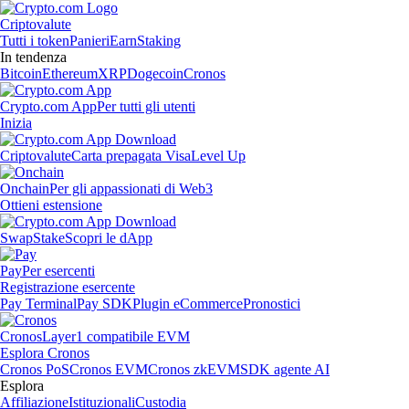
Criptovalute
Tutti i token
Panieri
Earn
Staking
In tendenza
Bitcoin
Ethereum
XRP
Dogecoin
Cronos
Crypto.com App
Per tutti gli utenti
Inizia
Criptovalute
Carta prepagata Visa
Level Up
Onchain
Per gli appassionati di Web3
Ottieni estensione
Swap
Stake
Scopri le dApp
Pay
Per esercenti
Registrazione esercente
Pay Terminal
Pay SDK
Plugin eCommerce
Pronostici
Cronos
Layer1 compatibile EVM
Esplora Cronos
Cronos PoS
Cronos EVM
Cronos zkEVM
SDK agente AI
Esplora
Affiliazione
Istituzionali
Custodia