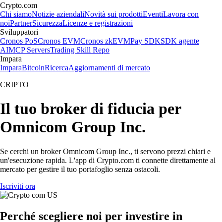
Crypto.com
Chi siamo
Notizie aziendali
Novità sui prodotti
Eventi
Lavora con
noi
Partner
Sicurezza
Licenze e registrazioni
Sviluppatori
Cronos PoS
Cronos EVM
Cronos zkEVM
Pay SDK
SDK agente
AI
MCP Servers
Trading Skill Repo
Impara
Impara
Bitcoin
Ricerca
Aggiornamenti di mercato
CRIPTO
Il tuo broker di fiducia per
Omnicom Group Inc.
Se cerchi un broker Omnicom Group Inc., ti servono prezzi chiari e
un'esecuzione rapida. L'app di Crypto.com ti connette direttamente al
mercato per gestire il tuo portafoglio senza ostacoli.
Iscriviti ora
Perché scegliere noi per investire in