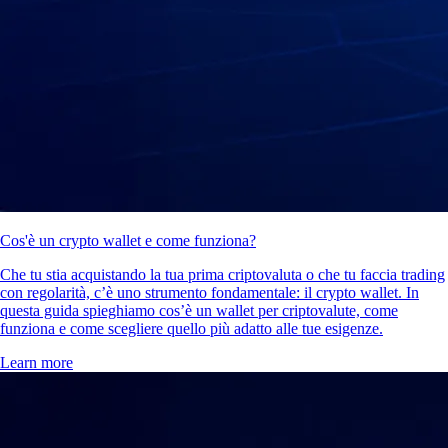
Cos'è un crypto wallet e come funziona?
Che tu stia acquistando la tua prima criptovaluta o che tu faccia trading
con regolarità, c’è uno strumento fondamentale: il crypto wallet. In
questa guida spieghiamo cos’è un wallet per criptovalute, come
funziona e come scegliere quello più adatto alle tue esigenze.
Learn more