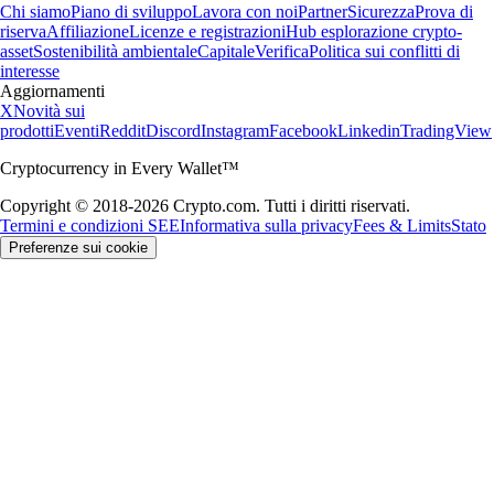
Chi siamo
Piano di sviluppo
Lavora con noi
Partner
Sicurezza
Prova di
riserva
Affiliazione
Licenze e registrazioni
Hub esplorazione crypto-
asset
Sostenibilità ambientale
Capitale
Verifica
Politica sui conflitti di
interesse
Aggiornamenti
X
Novità sui
prodotti
Eventi
Reddit
Discord
Instagram
Facebook
Linkedin
TradingView
Cryptocurrency in Every Wallet™
Copyright © 2018-2026 Crypto.com. Tutti i diritti riservati.
Termini e condizioni SEE
Informativa sulla privacy
Fees & Limits
Stato
Preferenze sui cookie