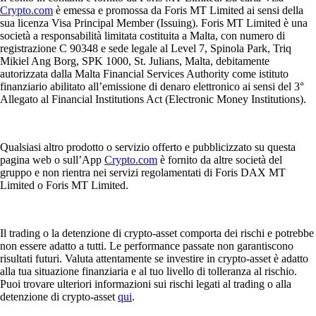
Crypto.com
è emessa e promossa da Foris MT Limited ai sensi della
sua licenza Visa Principal Member (Issuing). Foris MT Limited è una
società a responsabilità limitata costituita a Malta, con numero di
registrazione C 90348 e sede legale al Level 7, Spinola Park, Triq
Mikiel Ang Borg, SPK 1000, St. Julians, Malta, debitamente
autorizzata dalla Malta Financial Services Authority come istituto
finanziario abilitato all’emissione di denaro elettronico ai sensi del 3°
Allegato al Financial Institutions Act (Electronic Money Institutions).
Qualsiasi altro prodotto o servizio offerto e pubblicizzato su questa
pagina web o sull’App
Crypto.com
è fornito da altre società del
gruppo e non rientra nei servizi regolamentati di Foris DAX MT
Limited o Foris MT Limited.
Il trading o la detenzione di crypto-asset comporta dei rischi e potrebbe
non essere adatto a tutti. Le performance passate non garantiscono
risultati futuri. Valuta attentamente se investire in crypto-asset è adatto
alla tua situazione finanziaria e al tuo livello di tolleranza al rischio.
Puoi trovare ulteriori informazioni sui rischi legati al trading o alla
detenzione di crypto-asset
qui
.