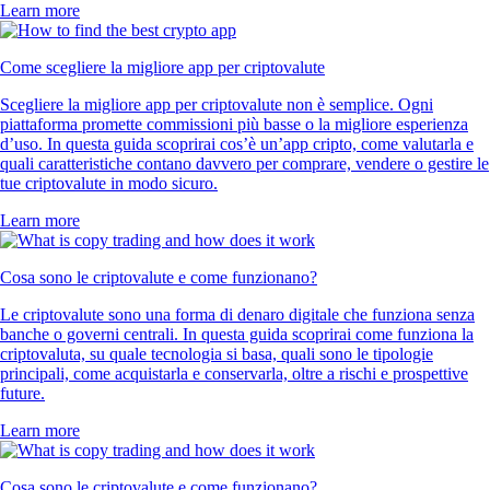
Learn more
Come scegliere la migliore app per criptovalute
Scegliere la migliore app per criptovalute non è semplice. Ogni
piattaforma promette commissioni più basse o la migliore esperienza
d’uso. In questa guida scoprirai cos’è un’app cripto, come valutarla e
quali caratteristiche contano davvero per comprare, vendere o gestire le
tue criptovalute in modo sicuro.
Learn more
Cosa sono le criptovalute e come funzionano?
Le criptovalute sono una forma di denaro digitale che funziona senza
banche o governi centrali. In questa guida scoprirai come funziona la
criptovaluta, su quale tecnologia si basa, quali sono le tipologie
principali, come acquistarla e conservarla, oltre a rischi e prospettive
future.
Learn more
Cosa sono le criptovalute e come funzionano?