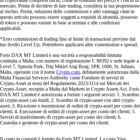
di criptovalute comporta rischi, come la volatilità dei prezzi e i rischi di
mercato. Prima di decidere di fare trading, considera la tua propensione
al rischio. Premi, riduzioni delle commissioni e altri vantaggi citati in
questo articolo possono essere soggetti a requisiti di idoneità, possesso
di token e possono variare in base ai termini e alle condizioni
applicabili.
*Zero commissioni di trading fino al limite di transazioni previsto dal
tuo livello Level Up. Potrebbero applicarsi altre commissioni e spread.
Foris DAX MT Limited è una società a responsabilità limitata
costituita a Malta, con numero di registrazione C 88392 e sede legale a
Level 7, Spinola Park, Triq Mikiel Ang Borg, SPK 1000, St. Julians,
Malta, operante con il nome
Crypto.com
, debitamente autorizzata dalla
Malta Financial Services Authority come Fornitore di servizi di
Crypto-Asset ai sensi del Regolamento 2023/1114 sui Mercati dei
Crypto-Asset, recepito a Malta dal Markets in Crypto Assets Act. Foris
DAX MT Limited è autorizzata a fornire i seguenti servizi: 1. Scambio
di crypto-asset con fondi; 2. Scambio di crypto-asset con altri crypto-
asset; 3. Ricezione e trasmissione di ordini di crypto-asset per conto dei
clienti; 4. Esecuzione di ordini di crypto-asset per conto dei clienti; 5.
Servizi di trasferimento di crypto-asset per conto dei clienti; 6.
Custodia e gestione di crypto-asset per conto dei clienti.
Il conto in contanti è fornito da Foris MT Limited. La carta Visa