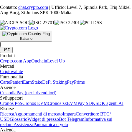
Contatto:
chat.crypto.com
| Ufficio: Level 7, Spinola Park, Triq Mikiel
Ang Borg, St Julians SPK 1000 Malta.
Italiano
|
USD
Prodotti
Crypto.com App
Onchain
Level Up
Mercati
Criptovalute
Funzionalità
Carte
Panieri
Earn
Stake
DeFi Staking
Pay
Prime
Aziende
Custodia
Pay (per i rivenditori)
Sviluppatori
Cronos PoS
Cronos EVM
Cronos zkEVM
Pay SDK
SDK agenti AI
Risorse
Ricerca
Aggiornamenti di mercato
Impara
Convertitore BTC/
USD
Glossario
Widget di prezzo
Bot Telegram
Informativa sui
reclami
Assistenza
Panoramica crypto
Azienda