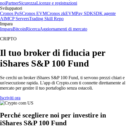
noi
Partner
Sicurezza
Licenze e registrazioni
Sviluppatori
Cronos PoS
Cronos EVM
Cronos zkEVM
Pay SDK
SDK agente
AI
MCP Servers
Trading Skill Repo
Impara
Impara
Bitcoin
Ricerca
Aggiornamenti di mercato
CRIPTO
Il tuo broker di fiducia per
iShares S&P 100 Fund
Se cerchi un broker iShares S&P 100 Fund, ti servono prezzi chiari e
un'esecuzione rapida. L'app di Crypto.com ti connette direttamente al
mercato per gestire il tuo portafoglio senza ostacoli.
Iscriviti ora
Perché scegliere noi per investire in
iShares S&P 100 Fund