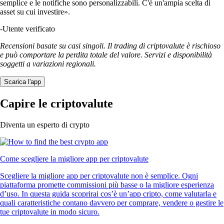
semplice e le notifiche sono personalizzabili. C'è un'ampia scelta di
asset su cui investire».
-
Utente verificato
Recensioni basate su casi singoli. Il trading di criptovalute è rischioso
e può comportare la perdita totale del valore. Servizi e disponibilità
soggetti a variazioni regionali.
Scarica l'app
Capire le criptovalute
Diventa un esperto di crypto
Come scegliere la migliore app per criptovalute
Scegliere la migliore app per criptovalute non è semplice. Ogni
piattaforma promette commissioni più basse o la migliore esperienza
d’uso. In questa guida scoprirai cos’è un’app cripto, come valutarla e
quali caratteristiche contano davvero per comprare, vendere o gestire le
tue criptovalute in modo sicuro.