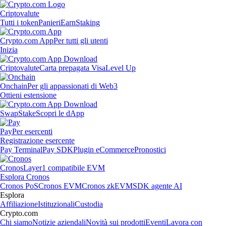
Criptovalute
Tutti i token
Panieri
Earn
Staking
Crypto.com App
Per tutti gli utenti
Inizia
Criptovalute
Carta prepagata Visa
Level Up
Onchain
Per gli appassionati di Web3
Ottieni estensione
Swap
Stake
Scopri le dApp
Pay
Per esercenti
Registrazione esercente
Pay Terminal
Pay SDK
Plugin eCommerce
Pronostici
Cronos
Layer1 compatibile EVM
Esplora Cronos
Cronos PoS
Cronos EVM
Cronos zkEVM
SDK agente AI
Esplora
Affiliazione
Istituzionali
Custodia
Crypto.com
Chi siamo
Notizie aziendali
Novità sui prodotti
Eventi
Lavora con