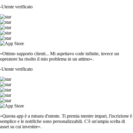
-
Utente verificato
«Ottimo supporto clienti... Mi aspettavo code infinite, invece un
operatore ha risolto il mio problema in un attimo».
-
Utente verificato
«Questa app è a misura d'utente. Ti premia mentre impari, l'iscrizione è
semplice e le notifiche sono personalizzabili. C'è un'ampia scelta di
asset su cui investire».