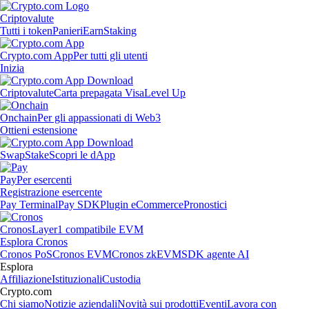
Criptovalute
Tutti i token
Panieri
Earn
Staking
Crypto.com App
Per tutti gli utenti
Inizia
Criptovalute
Carta prepagata Visa
Level Up
Onchain
Per gli appassionati di Web3
Ottieni estensione
Swap
Stake
Scopri le dApp
Pay
Per esercenti
Registrazione esercente
Pay Terminal
Pay SDK
Plugin eCommerce
Pronostici
Cronos
Layer1 compatibile EVM
Esplora Cronos
Cronos PoS
Cronos EVM
Cronos zkEVM
SDK agente AI
Esplora
Affiliazione
Istituzionali
Custodia
Crypto.com
Chi siamo
Notizie aziendali
Novità sui prodotti
Eventi
Lavora con