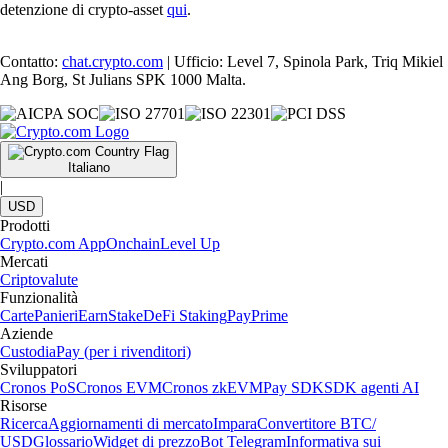
detenzione di crypto-asset
qui
.
Contatto:
chat.crypto.com
| Ufficio: Level 7, Spinola Park, Triq Mikiel
Ang Borg, St Julians SPK 1000 Malta.
Italiano
|
USD
Prodotti
Crypto.com App
Onchain
Level Up
Mercati
Criptovalute
Funzionalità
Carte
Panieri
Earn
Stake
DeFi Staking
Pay
Prime
Aziende
Custodia
Pay (per i rivenditori)
Sviluppatori
Cronos PoS
Cronos EVM
Cronos zkEVM
Pay SDK
SDK agenti AI
Risorse
Ricerca
Aggiornamenti di mercato
Impara
Convertitore BTC/
USD
Glossario
Widget di prezzo
Bot Telegram
Informativa sui