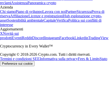
reclami
Assistenza
Panoramica crypto
Azienda
Chi siamo
Piano di sviluppo
Lavora con noi
Partner
Sicurezza
Prova di
riserva
Affiliazione
Licenze e registrazioni
Hub esplorazione crypto-
asset
Sostenibilità ambientale
Capitale
Verifica
Politica sui conflitti di
interesse
Aggiornamenti
X
Novità sui
prodotti
Eventi
Reddit
Discord
Instagram
Facebook
Linkedin
TradingView
Cryptocurrency in Every Wallet™
Copyright © 2018-2026 Crypto.com. Tutti i diritti riservati.
Termini e condizioni SEE
Informativa sulla privacy
Fees & Limits
Stato
Preferenze sui cookie