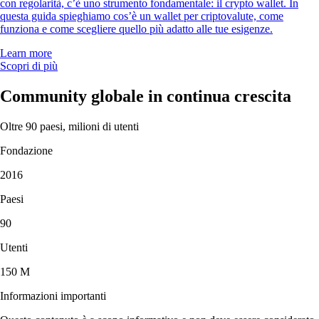
con regolarità, c’è uno strumento fondamentale: il crypto wallet. In
questa guida spieghiamo cos’è un wallet per criptovalute, come
funziona e come scegliere quello più adatto alle tue esigenze.
Learn more
Scopri di più
Community globale in continua crescita
Oltre 90 paesi, milioni di utenti
Fondazione
2016
Paesi
90
Utenti
150 M
Informazioni importanti