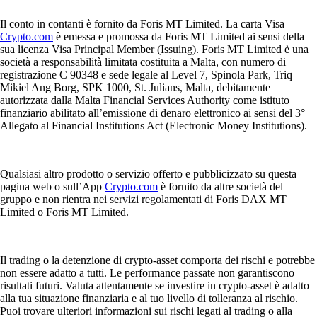
Il conto in contanti è fornito da Foris MT Limited. La carta Visa
Crypto.com
è emessa e promossa da Foris MT Limited ai sensi della
sua licenza Visa Principal Member (Issuing). Foris MT Limited è una
società a responsabilità limitata costituita a Malta, con numero di
registrazione C 90348 e sede legale al Level 7, Spinola Park, Triq
Mikiel Ang Borg, SPK 1000, St. Julians, Malta, debitamente
autorizzata dalla Malta Financial Services Authority come istituto
finanziario abilitato all’emissione di denaro elettronico ai sensi del 3°
Allegato al Financial Institutions Act (Electronic Money Institutions).
Qualsiasi altro prodotto o servizio offerto e pubblicizzato su questa
pagina web o sull’App
Crypto.com
è fornito da altre società del
gruppo e non rientra nei servizi regolamentati di Foris DAX MT
Limited o Foris MT Limited.
Il trading o la detenzione di crypto-asset comporta dei rischi e potrebbe
non essere adatto a tutti. Le performance passate non garantiscono
risultati futuri. Valuta attentamente se investire in crypto-asset è adatto
alla tua situazione finanziaria e al tuo livello di tolleranza al rischio.
Puoi trovare ulteriori informazioni sui rischi legati al trading o alla