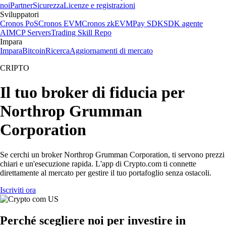
noi
Partner
Sicurezza
Licenze e registrazioni
Sviluppatori
Cronos PoS
Cronos EVM
Cronos zkEVM
Pay SDK
SDK agente
AI
MCP Servers
Trading Skill Repo
Impara
Impara
Bitcoin
Ricerca
Aggiornamenti di mercato
CRIPTO
Il tuo broker di fiducia per
Northrop Grumman
Corporation
Se cerchi un broker Northrop Grumman Corporation, ti servono prezzi
chiari e un'esecuzione rapida. L'app di Crypto.com ti connette
direttamente al mercato per gestire il tuo portafoglio senza ostacoli.
Iscriviti ora
Perché scegliere noi per investire in