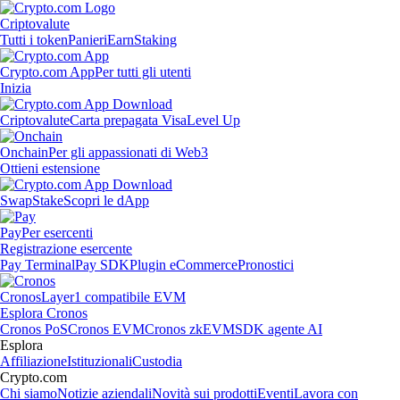
Criptovalute
Tutti i token
Panieri
Earn
Staking
Crypto.com App
Per tutti gli utenti
Inizia
Criptovalute
Carta prepagata Visa
Level Up
Onchain
Per gli appassionati di Web3
Ottieni estensione
Swap
Stake
Scopri le dApp
Pay
Per esercenti
Registrazione esercente
Pay Terminal
Pay SDK
Plugin eCommerce
Pronostici
Cronos
Layer1 compatibile EVM
Esplora Cronos
Cronos PoS
Cronos EVM
Cronos zkEVM
SDK agente AI
Esplora
Affiliazione
Istituzionali
Custodia
Crypto.com
Chi siamo
Notizie aziendali
Novità sui prodotti
Eventi
Lavora con