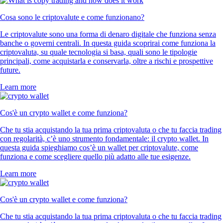
Cosa sono le criptovalute e come funzionano?
Le criptovalute sono una forma di denaro digitale che funziona senza
banche o governi centrali. In questa guida scoprirai come funziona la
criptovaluta, su quale tecnologia si basa, quali sono le tipologie
principali, come acquistarla e conservarla, oltre a rischi e prospettive
future.
Learn more
Cos'è un crypto wallet e come funziona?
Che tu stia acquistando la tua prima criptovaluta o che tu faccia trading
con regolarità, c’è uno strumento fondamentale: il crypto wallet. In
questa guida spieghiamo cos’è un wallet per criptovalute, come
funziona e come scegliere quello più adatto alle tue esigenze.
Learn more
Cos'è un crypto wallet e come funziona?
Che tu stia acquistando la tua prima criptovaluta o che tu faccia trading