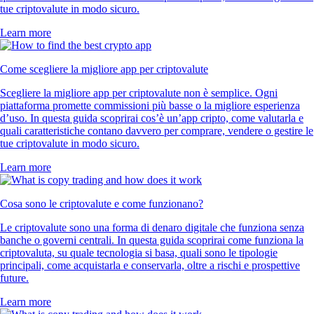
tue criptovalute in modo sicuro.
Learn more
Come scegliere la migliore app per criptovalute
Scegliere la migliore app per criptovalute non è semplice. Ogni
piattaforma promette commissioni più basse o la migliore esperienza
d’uso. In questa guida scoprirai cos’è un’app cripto, come valutarla e
quali caratteristiche contano davvero per comprare, vendere o gestire le
tue criptovalute in modo sicuro.
Learn more
Cosa sono le criptovalute e come funzionano?
Le criptovalute sono una forma di denaro digitale che funziona senza
banche o governi centrali. In questa guida scoprirai come funziona la
criptovaluta, su quale tecnologia si basa, quali sono le tipologie
principali, come acquistarla e conservarla, oltre a rischi e prospettive
future.
Learn more