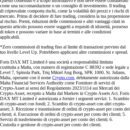
Questo contenuto è a scopo informativo e non deve essere considerato
come una raccomandazione o un consiglio di investimento. Il trading
di criptovalute comporta rischi, come la volatilità dei prezzi e i rischi di
mercato. Prima di decidere di fare trading, considera la tua propensione
al rischio. Premi, riduzioni delle commissioni e altri vantaggi citati in
questo articolo possono essere soggetti a requisiti di idoneità, possesso
di token e possono variare in base ai termini e alle condizioni
applicabili.
*Zero commissioni di trading fino al limite di transazioni previsto dal
tuo livello Level Up. Potrebbero applicarsi altre commissioni e spread.
Foris DAX MT Limited è una società a responsabilità limitata
costituita a Malta, con numero di registrazione C 88392 e sede legale a
Level 7, Spinola Park, Triq Mikiel Ang Borg, SPK 1000, St. Julians,
Malta, operante con il nome
Crypto.com
, debitamente autorizzata dalla
Malta Financial Services Authority come Fornitore di servizi di
Crypto-Asset ai sensi del Regolamento 2023/1114 sui Mercati dei
Crypto-Asset, recepito a Malta dal Markets in Crypto Assets Act. Foris
DAX MT Limited è autorizzata a fornire i seguenti servizi: 1. Scambio
di crypto-asset con fondi; 2. Scambio di crypto-asset con altri crypto-
asset; 3. Ricezione e trasmissione di ordini di crypto-asset per conto dei
clienti; 4. Esecuzione di ordini di crypto-asset per conto dei clienti; 5.
Servizi di trasferimento di crypto-asset per conto dei clienti; 6.
Custodia e gestione di crypto-asset per conto dei clienti.