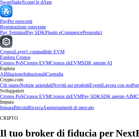
Swap
Stake
Scopri le dApp
Pay
Per esercenti
Registrazione esercente
Pay Terminal
Pay SDK
Plugin eCommerce
Pronostici
Cronos
Layer1 compatibile EVM
Esplora Cronos
Cronos PoS
Cronos EVM
Cronos zkEVM
SDK agente AI
Esplora
Affiliazione
Istituzionali
Custodia
Crypto.com
Chi siamo
Notizie aziendali
Novità sui prodotti
Eventi
Lavora con noi
Par
Sviluppatori
Cronos PoS
Cronos EVM
Cronos zkEVM
Pay SDK
SDK agente AI
MCP
Impara
Impara
Bitcoin
Ricerca
Aggiornamenti di mercato
CRIPTO
Il tuo broker di fiducia per Next