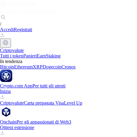
Mercati
Privati
Aziende
Scopri
/
Accedi
Registrati
Criptovalute
Tutti i token
Panieri
Earn
Staking
In tendenza
Bitcoin
Ethereum
XRP
Dogecoin
Cronos
Crypto.com App
Per tutti gli utenti
Inizia
Criptovalute
Carta prepagata Visa
Level Up
Onchain
Per gli appassionati di Web3
Ottieni estensione