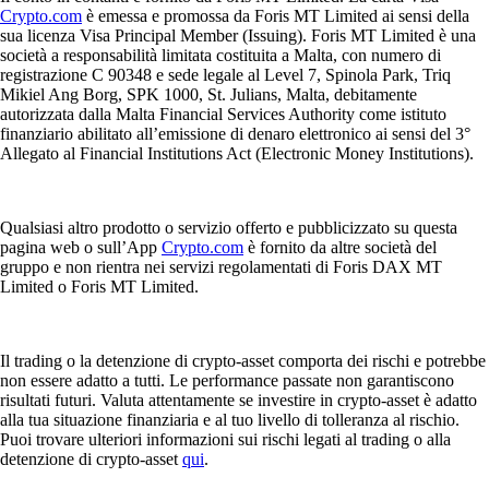
Crypto.com
è emessa e promossa da Foris MT Limited ai sensi della
sua licenza Visa Principal Member (Issuing). Foris MT Limited è una
società a responsabilità limitata costituita a Malta, con numero di
registrazione C 90348 e sede legale al Level 7, Spinola Park, Triq
Mikiel Ang Borg, SPK 1000, St. Julians, Malta, debitamente
autorizzata dalla Malta Financial Services Authority come istituto
finanziario abilitato all’emissione di denaro elettronico ai sensi del 3°
Allegato al Financial Institutions Act (Electronic Money Institutions).
Qualsiasi altro prodotto o servizio offerto e pubblicizzato su questa
pagina web o sull’App
Crypto.com
è fornito da altre società del
gruppo e non rientra nei servizi regolamentati di Foris DAX MT
Limited o Foris MT Limited.
Il trading o la detenzione di crypto-asset comporta dei rischi e potrebbe
non essere adatto a tutti. Le performance passate non garantiscono
risultati futuri. Valuta attentamente se investire in crypto-asset è adatto
alla tua situazione finanziaria e al tuo livello di tolleranza al rischio.
Puoi trovare ulteriori informazioni sui rischi legati al trading o alla
detenzione di crypto-asset
qui
.