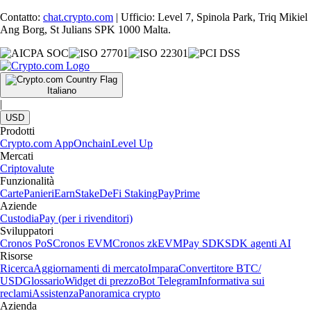
Contatto:
chat.crypto.com
| Ufficio: Level 7, Spinola Park, Triq Mikiel
Ang Borg, St Julians SPK 1000 Malta.
Italiano
|
USD
Prodotti
Crypto.com App
Onchain
Level Up
Mercati
Criptovalute
Funzionalità
Carte
Panieri
Earn
Stake
DeFi Staking
Pay
Prime
Aziende
Custodia
Pay (per i rivenditori)
Sviluppatori
Cronos PoS
Cronos EVM
Cronos zkEVM
Pay SDK
SDK agenti AI
Risorse
Ricerca
Aggiornamenti di mercato
Impara
Convertitore BTC/
USD
Glossario
Widget di prezzo
Bot Telegram
Informativa sui
reclami
Assistenza
Panoramica crypto
Azienda