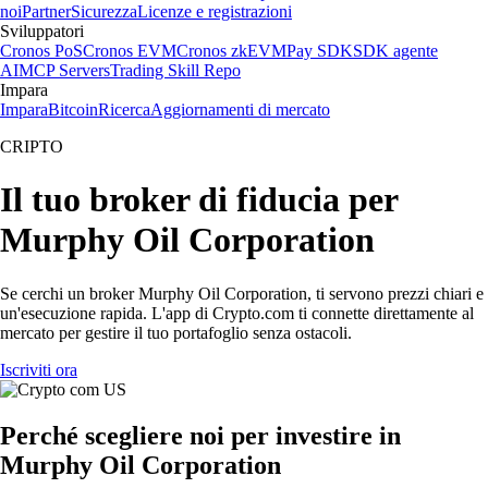
noi
Partner
Sicurezza
Licenze e registrazioni
Sviluppatori
Cronos PoS
Cronos EVM
Cronos zkEVM
Pay SDK
SDK agente
AI
MCP Servers
Trading Skill Repo
Impara
Impara
Bitcoin
Ricerca
Aggiornamenti di mercato
CRIPTO
Il tuo broker di fiducia per
Murphy Oil Corporation
Se cerchi un broker Murphy Oil Corporation, ti servono prezzi chiari e
un'esecuzione rapida. L'app di Crypto.com ti connette direttamente al
mercato per gestire il tuo portafoglio senza ostacoli.
Iscriviti ora
Perché scegliere noi per investire in
Murphy Oil Corporation