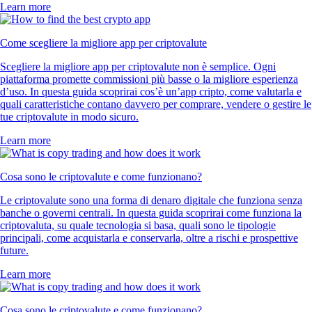
Learn more
Come scegliere la migliore app per criptovalute
Scegliere la migliore app per criptovalute non è semplice. Ogni
piattaforma promette commissioni più basse o la migliore esperienza
d’uso. In questa guida scoprirai cos’è un’app cripto, come valutarla e
quali caratteristiche contano davvero per comprare, vendere o gestire le
tue criptovalute in modo sicuro.
Learn more
Cosa sono le criptovalute e come funzionano?
Le criptovalute sono una forma di denaro digitale che funziona senza
banche o governi centrali. In questa guida scoprirai come funziona la
criptovaluta, su quale tecnologia si basa, quali sono le tipologie
principali, come acquistarla e conservarla, oltre a rischi e prospettive
future.
Learn more
Cosa sono le criptovalute e come funzionano?