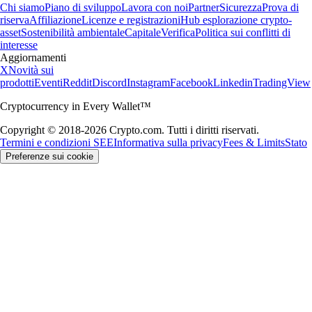
Chi siamo
Piano di sviluppo
Lavora con noi
Partner
Sicurezza
Prova di
riserva
Affiliazione
Licenze e registrazioni
Hub esplorazione crypto-
asset
Sostenibilità ambientale
Capitale
Verifica
Politica sui conflitti di
interesse
Aggiornamenti
X
Novità sui
prodotti
Eventi
Reddit
Discord
Instagram
Facebook
Linkedin
TradingView
Cryptocurrency in Every Wallet™
Copyright © 2018-2026 Crypto.com. Tutti i diritti riservati.
Termini e condizioni SEE
Informativa sulla privacy
Fees & Limits
Stato
Preferenze sui cookie