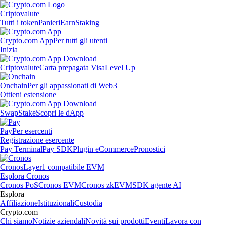
Criptovalute
Tutti i token
Panieri
Earn
Staking
Crypto.com App
Per tutti gli utenti
Inizia
Criptovalute
Carta prepagata Visa
Level Up
Onchain
Per gli appassionati di Web3
Ottieni estensione
Swap
Stake
Scopri le dApp
Pay
Per esercenti
Registrazione esercente
Pay Terminal
Pay SDK
Plugin eCommerce
Pronostici
Cronos
Layer1 compatibile EVM
Esplora Cronos
Cronos PoS
Cronos EVM
Cronos zkEVM
SDK agente AI
Esplora
Affiliazione
Istituzionali
Custodia
Crypto.com
Chi siamo
Notizie aziendali
Novità sui prodotti
Eventi
Lavora con