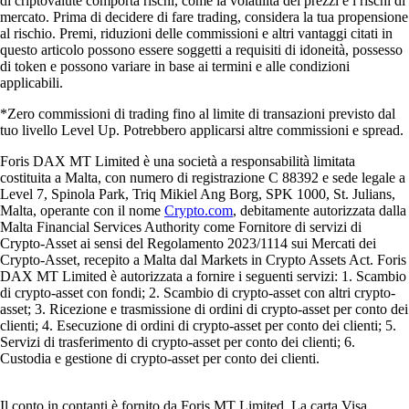
di criptovalute comporta rischi, come la volatilità dei prezzi e i rischi di
mercato. Prima di decidere di fare trading, considera la tua propensione
al rischio. Premi, riduzioni delle commissioni e altri vantaggi citati in
questo articolo possono essere soggetti a requisiti di idoneità, possesso
di token e possono variare in base ai termini e alle condizioni
applicabili.
*Zero commissioni di trading fino al limite di transazioni previsto dal
tuo livello Level Up. Potrebbero applicarsi altre commissioni e spread.
Foris DAX MT Limited è una società a responsabilità limitata
costituita a Malta, con numero di registrazione C 88392 e sede legale a
Level 7, Spinola Park, Triq Mikiel Ang Borg, SPK 1000, St. Julians,
Malta, operante con il nome
Crypto.com
, debitamente autorizzata dalla
Malta Financial Services Authority come Fornitore di servizi di
Crypto-Asset ai sensi del Regolamento 2023/1114 sui Mercati dei
Crypto-Asset, recepito a Malta dal Markets in Crypto Assets Act. Foris
DAX MT Limited è autorizzata a fornire i seguenti servizi: 1. Scambio
di crypto-asset con fondi; 2. Scambio di crypto-asset con altri crypto-
asset; 3. Ricezione e trasmissione di ordini di crypto-asset per conto dei
clienti; 4. Esecuzione di ordini di crypto-asset per conto dei clienti; 5.
Servizi di trasferimento di crypto-asset per conto dei clienti; 6.
Custodia e gestione di crypto-asset per conto dei clienti.
Il conto in contanti è fornito da Foris MT Limited. La carta Visa