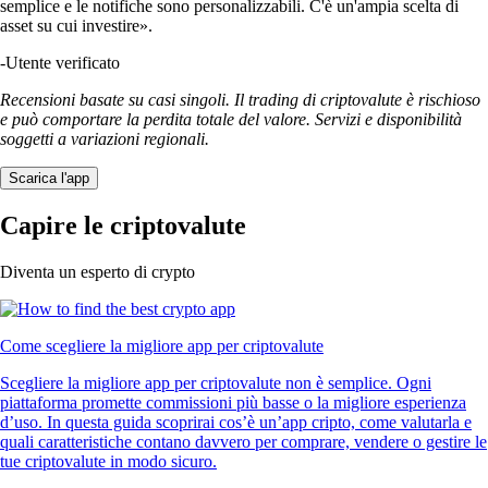
semplice e le notifiche sono personalizzabili. C'è un'ampia scelta di
asset su cui investire».
-
Utente verificato
Recensioni basate su casi singoli. Il trading di criptovalute è rischioso
e può comportare la perdita totale del valore. Servizi e disponibilità
soggetti a variazioni regionali.
Scarica l'app
Capire le criptovalute
Diventa un esperto di crypto
Come scegliere la migliore app per criptovalute
Scegliere la migliore app per criptovalute non è semplice. Ogni
piattaforma promette commissioni più basse o la migliore esperienza
d’uso. In questa guida scoprirai cos’è un’app cripto, come valutarla e
quali caratteristiche contano davvero per comprare, vendere o gestire le
tue criptovalute in modo sicuro.